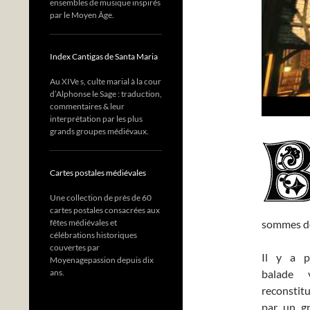
ensembles de musique inspirés
par le Moyen Âge.
Index Cantigas de Santa Maria
Au XIVe s, culte marial à la cour
d’Alphonse le Sage : traduction,
commentaires & leur
interprétation par les plus
grands groupes médiévaux.
Cartes postales médiévales
Une collection de près de 60
cartes postales consacrées aux
sommes don
fêtes médiévales et
célébrations historiques
couvertes par
Il y a p
Moyenagepassion depuis dix
balade v
ans.
reconstitu
par un gr