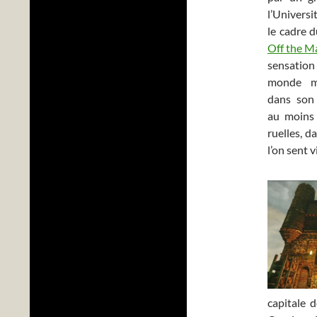
l’Univers
le cadre 
Off the M
sensation 
monde m
dans son 
au moins 
ruelles, 
l’on sent 
capitale 