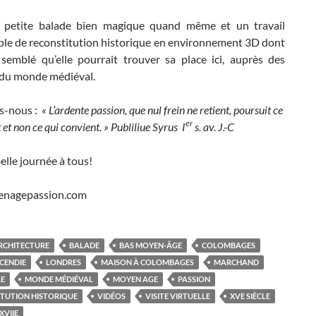
 petite balade bien magique quand même et un travail
le de reconstitution historique en environnement 3D dont
 semblé qu’elle pourrait trouver sa place ici, auprès des
du monde médiéval.
s-nous :
« L’ardente passion, que nul frein ne retient, poursuit ce
er
t et non ce qui convient. »
Publiliue Syrus I
s. av. J.-C
elle journée à tous!
enagepassion.com
RCHITECTURE
BALADE
BAS MOYEN-ÂGE
COLOMBAGES
CENDIE
LONDRES
MAISON À COLOMBAGES
MARCHAND
LE
MONDE MÉDIÉVAL
MOYEN AGE
PASSION
TUTION HISTORIQUE
VIDÉOS
VISITE VIRTUELLE
XVE SIÈCLE
XVIIE