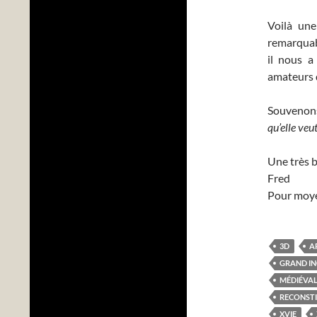
Voilà une
remarquab
il nous a
amateurs 
Souvenon
qu’elle veu
Une très b
Fred
Pour moy
3D
A
GRAND IN
MÉDIÉVA
RECONSTI
XVIE