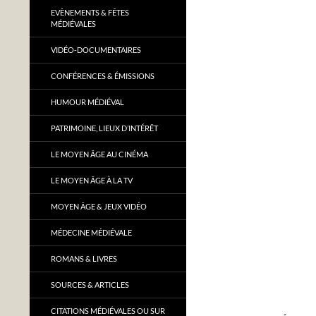
EVÈNEMENTS & FÊTES
MÉDIÉVALES
VIDÉO-DOCUMENTAIRES
CONFÉRENCES & ÉMISSIONS
HUMOUR MÉDIÉVAL
PATRIMOINE, LIEUX D’INTÉRÊT
LE MOYEN ÂGE AU CINÉMA
LE MOYEN ÂGE À LA TV
MOYEN ÂGE & JEUX VIDÉO
MÉDECINE MÉDIÉVALE
ROMANS & LIVRES
SOURCES & ARTICLES
CITATIONS MÉDIÉVALES OU SUR