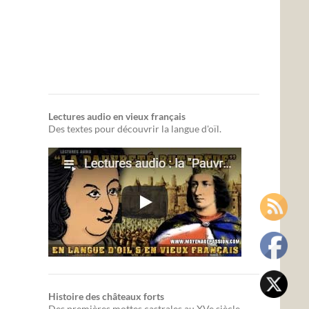
Lectures audio en vieux français
Des textes pour découvrir la langue d'oïl.
Histoire des châteaux forts
Des premières mottes castrales au XVe siècle