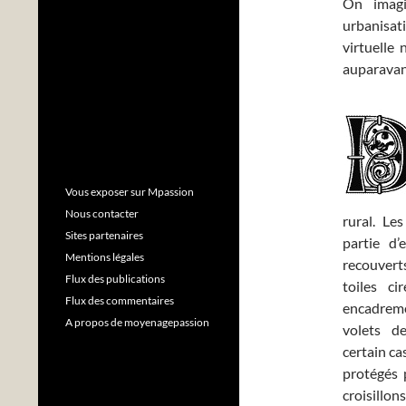
On imagi
urbanisat
virtuelle 
auparavan
Vous exposer sur Mpassion
Nous contacter
rural. Le
Sites partenaires
partie d’
Mentions légales
recouvert
Flux des publications
toiles ci
Flux des commentaires
encadreme
A propos de moyenagepassion
volets 
certain ca
protégés 
croisillons