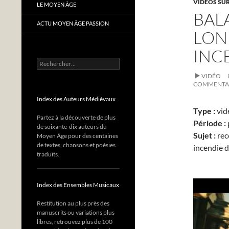
VIDÉOS SUR
LE MOYEN ÂGE
BAL
ACTU MOYEN ÂGE PASSION
LON
INC
Rechercher :
VIDÉO
COMMENTA
Index des Auteurs Médiévaux
Type :
vid
Partez à la découverte de plus
Période :
de soixante-dix auteurs du
Sujet :
rec
Moyen Âge pour des centaines
de textes, chansons et poésies
incendie 
traduits.
Index des Ensembles Musicaux
Restitution au plus près des
manuscrits ou variations plus
libres, retrouvez plus de 100