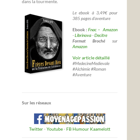
dans la tourmente.
Le ebook à 3,49€ pour
385 pages d'aventure
Ebook :
Fnac –
Amazon
-
Librinova
-
Decitre
Format Broché
sur
Amazon
Voir article détaillé
#MedecineMedievale
#Alchimie #Roman
#Aventure
Sur les réseaux
Twitter
-
Youtube
-
FB Humour Kaamelott