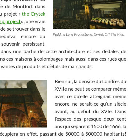
ité de Montfort dans
du projet «
the Crytek
ap project
« , une vraie
de se trouver dans le
Pudding Lane Productions, Crytek Off The Map
édiéval encore ou
souvenir persistant,
dans une partie de cette architecture et ses dédales de
dans ces maisons à colombages mais aussi dans ces rues que
vivantes de produits et d’étals de marchands.
Bien sûr, la densité du Londres du
XVIIe ne peut se comparer même
avec ce qu’elle atteignait même
encore, ne serait-ce qu’un siècle
avant, au début du XVIe. Dans
l’espace des presque deux cent
ans qui séparent 1500 de 1666, la
décuplera en effet, passant de 50000 à 500000 habitants!