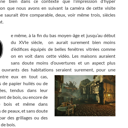
ne bien dans ce contexte que l’impression d’hyper
ion que nous avons en suivant la caméra de cette visite
ne saurait être comparable, deux, voir même trois, siècles
t.
e même, à la fin du bas moyen-âge et jusqu’au début
du XVIe siècle, on aurait surement bien moins
d’édifices équipés de belles fenêtres vitrées comme
on en voit dans cette vidéo. Les maisons auraient
sans doute moins d’ouvertures et un aspect plus
s ouvrants des habitations seraient surement, pour une
entre eux en tout cas,
s de papier huilés ou de
rées, tendus dans leur
nt de bois, ou encore de
de bois et même dans
s de peaux, et sans doute
par des grillages ou des
 de bois.