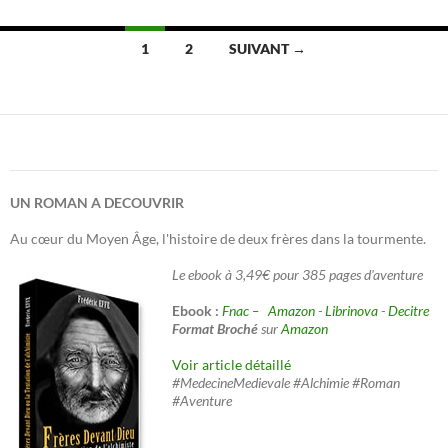
Navigation
1
2
SUIVANT →
des
articles
UN ROMAN A DECOUVRIR
Au cœur du Moyen Âge, l'histoire de deux frères dans la tourmente.
Le ebook à 3,49€ pour 385 pages d'aventure
Ebook :
Fnac –
Amazon
-
Librinova
-
Decitre
Format Broché
sur
Amazon
Voir article détaillé
#MedecineMedievale #Alchimie #Roman
#Aventure