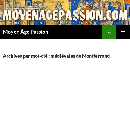
Aller
au
contenu
Recherche
Moyen Âge Passion
MENU
PRINCI
Archives par mot-clé : médiévales de Montferrand