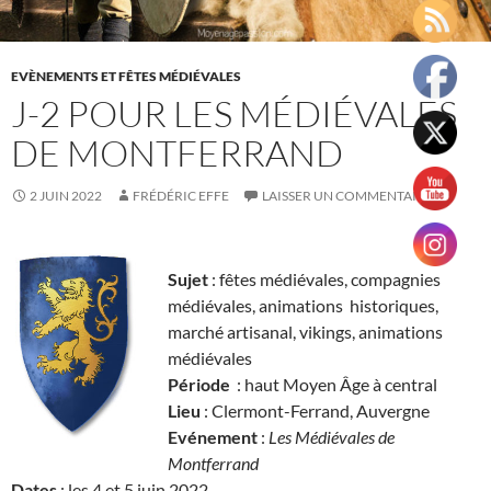
EVÈNEMENTS ET FÊTES MÉDIÉVALES
J-2 POUR LES MÉDIÉVALES
DE MONTFERRAND
2 JUIN 2022
FRÉDÉRIC EFFE
LAISSER UN COMMENTAIRE
Sujet
: fêtes médiévales, compagnies
médiévales, animations historiques,
marché artisanal, vikings, animations
médiévales
Période
: haut Moyen Âge à central
Lieu
: Clermont-Ferrand, Auvergne
Evénement
:
Les Médiévales de
Montferrand
Dates
: les 4 et 5 juin 2022