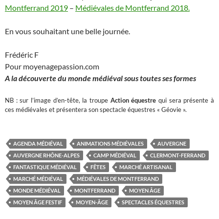
Montferrand 2019
–
Médiévales de Montferrand 2018.
En vous souhaitant une belle journée.
Frédéric F
Pour moyenagepassion.com
A la découverte du monde médiéval sous toutes ses formes
NB : sur l’image d’en-tête, la troupe
Action équestre
qui sera présente à
ces médiévales et présentera son spectacle équestres « Géovie ».
AGENDA MÉDIÉVAL
ANIMATIONS MÉDIÉVALES
AUVERGNE
AUVERGNE RHÔNE-ALPES
CAMP MÉDIÉVAL
CLERMONT-FERRAND
FANTASTIQUE MÉDIÉVAL
FÊTES
MARCHÉ ARTISANAL
MARCHÉ MÉDIÉVAL
MÉDIÉVALES DE MONTFERRAND
MONDE MÉDIÉVAL
MONTFERRAND
MOYEN ÂGE
MOYEN ÂGE FESTIF
MOYEN-ÂGE
SPECTACLES ÉQUESTRES