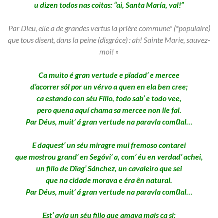
u dizen todos nas coitas: “ai, Santa María, val!”
Par Dieu, elle
a de grandes vertus la prière commune* (*populaire)
que tous disent, dans la peine (disgrâce) : ah! Sainte Marie, sauvez-
moi! »
Ca muito é gran vertude e pïadad’ e mercee
d’acorrer sól por un vérvo a quen en ela ben cree;
ca estando con séu Fillo, todo sab’ e todo vee,
pero quena aquí chama sa mercee non lle fal.
Par Déus, muit’ á gran vertude na paravla comũal…
E daquest’ un séu miragre mui fremoso contarei
que mostrou grand’ en Segóvi’ a, com’ éu en verdad’ achei,
un fillo de Dïag’ Sánchez, un cavaleiro que sei
que na cidade morava e éra ên natural.
Par Déus, muit’ á gran vertude na paravla comũal…
Est’ avía un séu fillo que amava mais ca si;