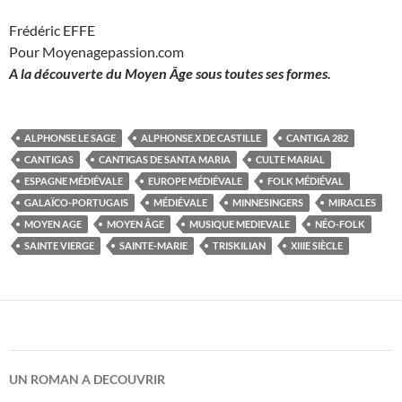
Frédéric EFFE
Pour Moyenagepassion.com
A la découverte du Moyen Âge sous toutes ses formes.
ALPHONSE LE SAGE
ALPHONSE X DE CASTILLE
CANTIGA 282
CANTIGAS
CANTIGAS DE SANTA MARIA
CULTE MARIAL
ESPAGNE MÉDIÉVALE
EUROPE MÉDIÉVALE
FOLK MÉDIÉVAL
GALAÏCO-PORTUGAIS
MÉDIÉVALE
MINNESINGERS
MIRACLES
MOYEN AGE
MOYEN ÂGE
MUSIQUE MEDIEVALE
NÉO-FOLK
SAINTE VIERGE
SAINTE-MARIE
TRISKILIAN
XIIIE SIÈCLE
UN ROMAN A DECOUVRIR