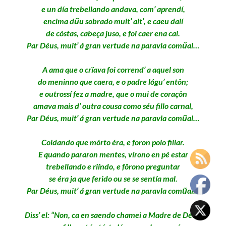
e un día trebellando andava, com’ aprendí,
encima dũu sobrado muit’ alt’, e caeu dalí
de cóstas, cabeça juso, e foi caer ena cal.
Par Déus, muit’ á gran vertude na paravla comũal…
A ama que o crïava foi corrend’ a aquel son
do meninno que caera, e o padre lógu’ entôn;
e outrossí fez a madre, que o mui de coraçôn
amava mais d’ outra cousa como séu fillo carnal,
Par Déus, muit’ á gran vertude na paravla comũal…
Coidando que mórto éra, e foron polo fillar.
E quando pararon mentes, vírono en pé estar
trebellando e riíndo, e fôrono preguntar
se éra ja que ferido ou se se sentía mal.
Par Déus, muit’ á gran vertude na paravla comũal…
Diss’ el: “Non, ca en saendo chamei a Madre de Déus,