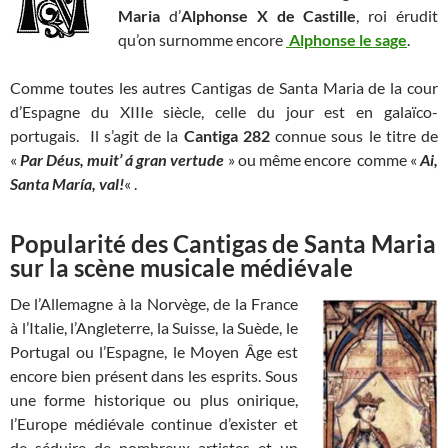
Maria
d’
Alphonse X de Castille
, roi érudit
qu’on surnomme encore
Alphonse le sage
.
Comme toutes les autres Cantigas de Santa Maria de la cour
d’Espagne du XIIIe siècle, celle du jour est en galaïco-
portugais. Il s’agit de la
Cantiga 282
connue sous le titre de
«
Par Déus, muit’ á gran vertude
» ou même encore comme «
Ai,
Santa María, val!
« .
Popularité des Cantigas de Santa Maria
sur la scène musicale médiévale
De l’Allemagne à la Norvège, de la France
à l’Italie, l’Angleterre, la Suisse, la Suède, le
Portugal ou l’Espagne, le Moyen Âge est
encore bien présent dans les esprits. Sous
une forme historique ou plus onirique,
l’Europe médiévale continue d’exister et
de séduire de nombreux artistes et un