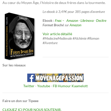
Au cœur du Moyen Âge, l'histoire de deux frères dans la tourmente.
Le ebook à 3,49€ pour 385 pages d'aventure
Ebook :
Fnac –
Amazon
-
Librinova
-
Decitre
Format Broché
sur
Amazon
Voir article détaillé
#MedecineMedievale #Alchimie #Roman
#Aventure
Sur les réseaux
Twitter
-
Youtube
-
FB Humour Kaamelott
Faire un don sur Tipeee
CLIQUEZ ICI POUR NOUS SOUTENIR.