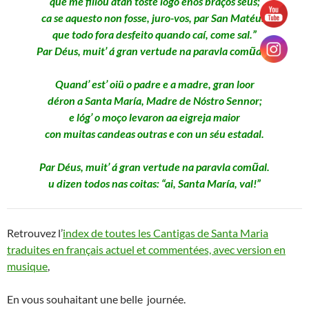
que me fillou atán tóste lógo enos braços séus;
ca se aquesto non fosse, juro-vos, par San Matéus,
que todo fora desfeito quando caí, come sal.”
Par Déus, muit’ á gran vertude na paravla comũal…
Quand’ est’ oiü o padre e a madre, gran loor
déron a Santa María, Madre de Nóstro Sennor;
e lóg’ o moço levaron aa eigreja maior
con muitas candeas outras e con un séu estadal.
Par Déus, muit’ á gran vertude na paravla comũal.
u dizen todos nas coitas: “ai, Santa María, val!”
Retrouvez l’
index de toutes les Cantigas de Santa Maria
traduites en français actuel et commentées, avec version en
musique
,
En vous souhaitant une belle journée.