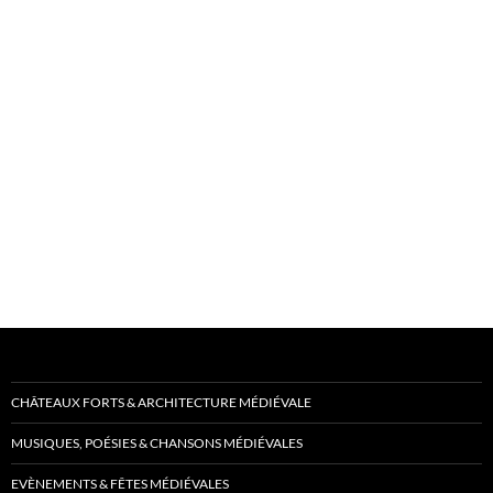
CHÂTEAUX FORTS & ARCHITECTURE MÉDIÉVALE
MUSIQUES, POÉSIES & CHANSONS MÉDIÉVALES
EVÈNEMENTS & FÊTES MÉDIÉVALES