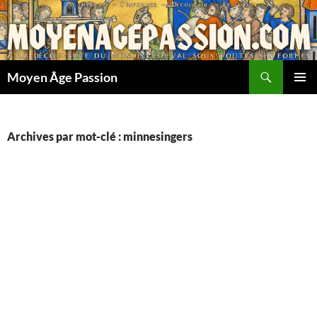
Aller
au
contenu
Recherche
Moyen Âge Passion
MENU
PRINCI
Archives par mot-clé : minnesingers