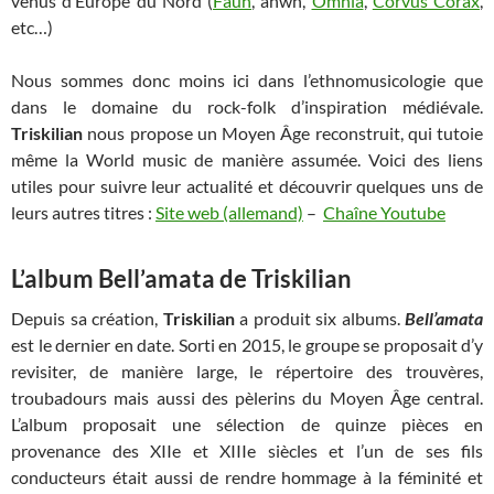
venus d’Europe du Nord (
Faün
, anwn,
Omnia
,
Corvus Corax
,
etc…)
Nous sommes donc moins ici dans l’ethnomusicologie que
dans le domaine du rock-folk d’inspiration médiévale.
Triskilian
nous propose un Moyen Âge reconstruit, qui tutoie
même la World music de manière assumée. Voici des liens
utiles pour suivre leur actualité et découvrir quelques uns de
leurs autres titres :
Site web (allemand)
–
Chaîne Youtube
L’album Bell’amata de Triskilian
Depuis sa création,
Triskilian
a produit six albums.
Bell’amata
est le dernier en date. Sorti en 2015, le groupe se proposait d’y
revisiter, de manière large, le répertoire des trouvères,
troubadours mais aussi des pèlerins du Moyen Âge central.
L’album proposait une sélection de quinze pièces en
provenance des XIIe et XIIIe siècles et l’un de ses fils
conducteurs était aussi de rendre hommage à la féminité et