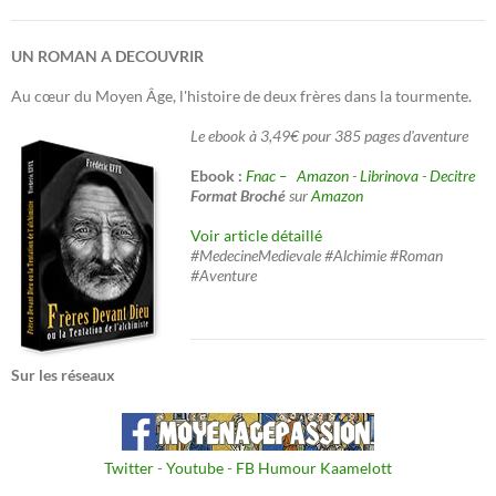
UN ROMAN A DECOUVRIR
Au cœur du Moyen Âge, l'histoire de deux frères dans la tourmente.
Le ebook à 3,49€ pour 385 pages d'aventure
Ebook :
Fnac –
Amazon
-
Librinova
-
Decitre
Format Broché
sur
Amazon
Voir article détaillé
#MedecineMedievale #Alchimie #Roman
#Aventure
Sur les réseaux
Twitter
-
Youtube
-
FB Humour Kaamelott