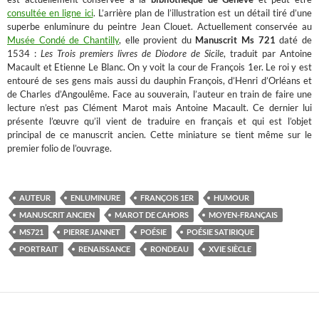
consultée en ligne ici
. L’arrière plan de l’illustration est un détail tiré d’une
superbe enluminure du peintre Jean Clouet. Actuellement conservée au
Musée Condé de Chantilly
, elle provient du
Manuscrit Ms 721
daté de
1534 :
Les Trois premiers livres de Diodore de Sicile
, traduit par Antoine
Macault et Etienne Le Blanc. On y voit la cour de François 1er. Le roi y est
entouré de ses gens mais aussi du dauphin François, d’Henri d’Orléans et
de Charles d’Angoulême. Face au souverain, l’auteur en train de faire une
lecture n’est pas Clément Marot mais Antoine Macault. Ce dernier lui
présente l’œuvre qu’il vient de traduire en français et qui est l’objet
principal de ce manuscrit ancien. Cette miniature se tient même sur le
premier folio de l’ouvrage.
AUTEUR
ENLUMINURE
FRANÇOIS 1ER
HUMOUR
MANUSCRIT ANCIEN
MAROT DE CAHORS
MOYEN-FRANÇAIS
MS721
PIERRE JANNET
POÉSIE
POÉSIE SATIRIQUE
PORTRAIT
RENAISSANCE
RONDEAU
XVIE SIÈCLE