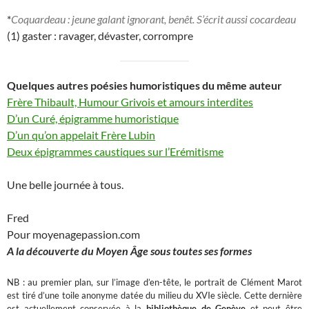
*
Coquardeau : jeune galant ignorant, benêt. S’écrit aussi cocardeau
(1) gaster : ravager, dévaster, corrompre
Quelques autres poésies humoristiques du même auteur
Frère Thibault, Humour Grivois et amours interdites
D’un Curé, épigramme humoristique
D’un qu’on appelait Frère Lubin
Deux épigrammes caustiques sur l’Erémitisme
Une belle journée à tous.
Fred
Pour moyenagepassion.com
A la découverte du Moyen Âge sous toutes ses formes
NB : au premier plan, sur l’image d’en-tête, le portrait de Clément Marot
est tiré d’une toile anonyme datée du milieu du XVIe siècle. Cette dernière
est actuellement conservée à la
bibliothèque de Genève
et peut être