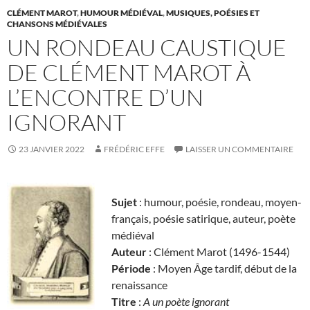
CLÉMENT MAROT
,
HUMOUR MÉDIÉVAL
,
MUSIQUES, POÉSIES ET
CHANSONS MÉDIÉVALES
UN RONDEAU CAUSTIQUE
DE CLÉMENT MAROT À
L’ENCONTRE D’UN
IGNORANT
23 JANVIER 2022
FRÉDÉRIC EFFE
LAISSER UN COMMENTAIRE
Sujet
: humour, poésie, rondeau, moyen-
français, poésie satirique, auteur, poète
médiéval
Auteur
: Clément Marot (1496-1544)
Période
: Moyen Âge tardif, début de la
renaissance
Titre
:
A un poète ignorant