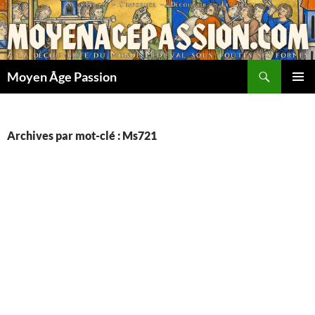
Aller
au
contenu
Recherche
Moyen Âge Passion
MENU
PRINCI
Archives par mot-clé : Ms721