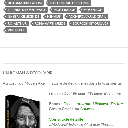
HISTORIA BRITTONUM
LÉGENDES ARTHURIENNES
LITTÉRATURE MÉDIÉVALE
MONT BADON
MOYEN AGE
NAISSANCE LÉGENDE
NENNIUS
ROCHEFOUCAULD GRAIL
ROI ARTHUR
ROMAN ARTHURIEN
SOURCES HISTORIQUES
VIIIE SIÈCLE
UN ROMAN A DECOUVRIR
Au cœur du Moyen Âge, l'histoire de deux frères dans la tourmente.
Le ebook à 3,49€ pour 385 pages d'aventure
Ebook :
Fnac –
Amazon
-
Librinova
-
Decitre
Format Broché
sur
Amazon
Voir article détaillé
#MedecineMedievale #Alchimie #Roman