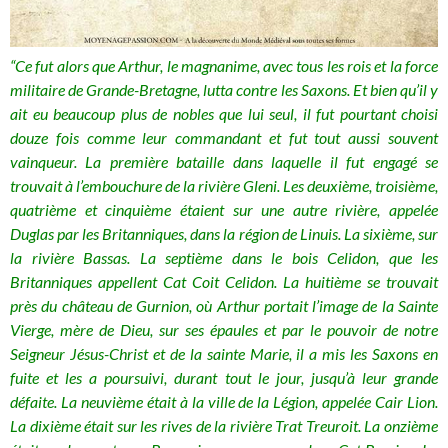
“Ce fut alors que Arthur, le magnanime, avec tous les rois et la force
militaire de Grande-Bretagne, lutta contre les Saxons. Et bien qu’il y
ait eu beaucoup plus de nobles que lui seul, il fut pourtant choisi
douze fois comme leur commandant et fut tout aussi souvent
vainqueur. La première bataille dans laquelle il fut engagé se
trouvait à l’embouchure de la rivière Gleni. Les deuxième, troisième,
quatrième et cinquième étaient sur une autre rivière, appelée
Duglas par les Britanniques, dans la région de Linuis. La sixième, sur
la rivière Bassas. La septième dans le bois Celidon, que les
Britanniques appellent Cat Coit Celidon. La huitième se trouvait
près du château de Gurnion, où Arthur portait l’image de la Sainte
Vierge, mère de Dieu, sur ses épaules et par le pouvoir de notre
Seigneur Jésus-Christ et de la sainte Marie, il a mis les Saxons en
fuite et les a poursuivi, durant tout le jour, jusqu’à leur grande
défaite. La neuvième était à la ville de la Légion, appelée Cair Lion.
La dixième était sur les rives de la rivière Trat Treuroit. La onzième