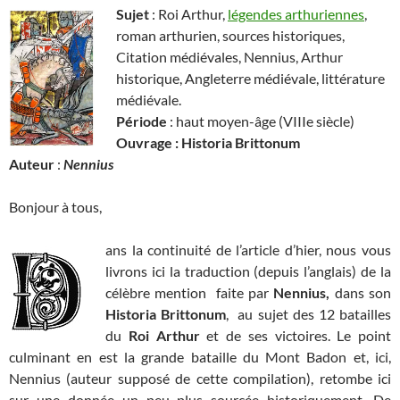
Sujet
: Roi Arthur,
légendes arthuriennes
,
roman arthurien, sources historiques,
Citation médiévales, Nennius, Arthur
historique, Angleterre médiévale, littérature
médiévale.
Période
: haut moyen-âge (VIIIe siècle)
Ouvrage : Historia Brittonum
Auteur
:
Nennius
Bonjour à tous,
ans la continuité de l’article d’hier, nous vous
livrons ici la traduction (depuis l’anglais) de la
célèbre mention faite par
Nennius,
dans son
Historia Brittonum
, au sujet des 12 batailles
du
Roi Arthur
et de ses victoires. Le point
culminant en est la grande bataille du Mont Badon et, ici,
Nennius (auteur supposé de cette compilation), retombe ici
sur une donnée un peu plus sourcée historiquement. De