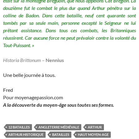
était sur la montagne Breguoin, que nous appelons Cat Bregion. La
douzième fut le combat le plus dur quand Arthur pénétra sur la
colline de Badon. Dans cette bataille, neuf cent quarante sont
tombés par sa seule main, personne excepté le Seigneur ne lui
prêtant assistance. Dans tous ces combats, les Britanniques
réussirent. Car aucune force ne peut prévaloir contre la volonté du
Tout-Puissant. »
Historia Brittonum
–
Nennius
Une belle journée à tous.
Fred
Pour moyenagepassion.com
A la découverte du moyen-âge sous toutes ses formes.
12 BATAILLES
ANGLETERRE MÉDIÉVALE
ARTHUR
ARTHUR HISTORIQUE
BATAILLES
HAUT MOYEN-AGE