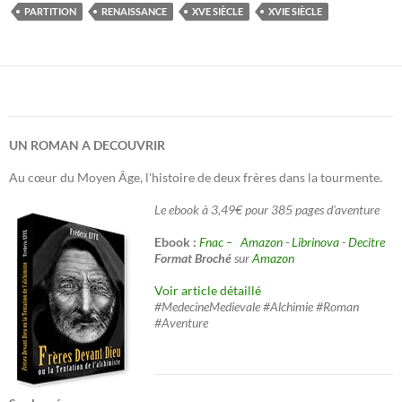
PARTITION
RENAISSANCE
XVE SIÈCLE
XVIE SIÈCLE
UN ROMAN A DECOUVRIR
Au cœur du Moyen Âge, l'histoire de deux frères dans la tourmente.
Le ebook à 3,49€ pour 385 pages d'aventure
Ebook :
Fnac –
Amazon
-
Librinova
-
Decitre
Format Broché
sur
Amazon
Voir article détaillé
#MedecineMedievale #Alchimie #Roman
#Aventure