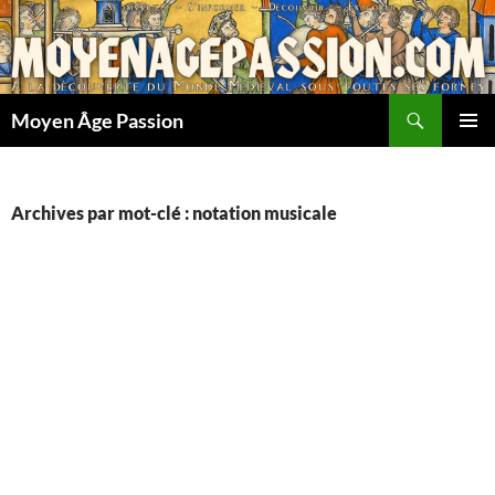
Aller
au
contenu
Recherche
Moyen Âge Passion
MENU
PRINCI
Archives par mot-clé : notation musicale