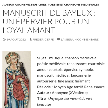
AUTEUR ANONYME
,
MUSIQUES, POÉSIES ET CHANSONS MÉDIÉVALES
MANUSCRIT DE BAYEUX :
UN ÉPÉRVIER POUR UN
LOYAL AMANT
19 AOÛT 2022
FRÉDÉRIC EFFE
LAISSER UN COMMENTAIRE
Sujet
: musique, chanson médiévale,
poésie médiévale, renaissance, courtoisie,
amour courtois, épervier, symbole,
manuscrit médiéval, fauconnerie,
autourserie, fine amor, fin’amant
Période
: Moyen Âge tardif, Renaissance,
Auteur
: Anonyme (XVe siècle)
Titre
:
Ung espervier venant du vert
boucaige