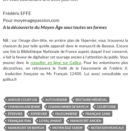
Frédéric EFFE
Pour moyenagepassion.com
A la découverte du Moyen
Â
ge sous toutes ses formes
NB : sur l’image d’en-tête, en arrière plan de l’épervier, vous trouverez la
chanson du jour telle qu’elle apparait dans le manuscrit de Bayeux. Encore
une fois la Bibliothèque Nationale de France auprès duquel il est conservé,
a fait la faveur de digitaliser cet ouvrage ancien à l’attention du public. Vous
pouvez donc le
consulter en ligne sur Gallica
. Pour les enluminures plus
décoratives, on retrouvera le
Traité de la Fauconnerie de Frédéric II
,
traduction française
ou Ms Français 12400. Lui aussi consultable sur
gallica.fr
AMOUR COURTOIS
AUTOURSERIE
BESTIAIRE MÉDIÉVAL
CHANSON ANCIENNE
CHANSONNIER DE BAYEUX
COURTOISIE
ÉPERVIER
ESPERVIER
FAUCONNERIE
FRANÇAIS 12400
FRANÇAIS 9346
LOYAL AMANT
MANUSCRIT ANCIEN
MANUSCRIT DE BAYEUX
MOYEN ÂGE TARDIF
NOTATION MUSICALE