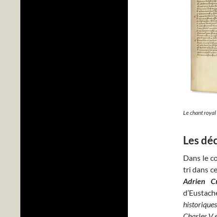
Le chant royal
Les dé
Dans le co
tri dans c
Adrien Cr
d’Eustache
historiqu
Charles V e