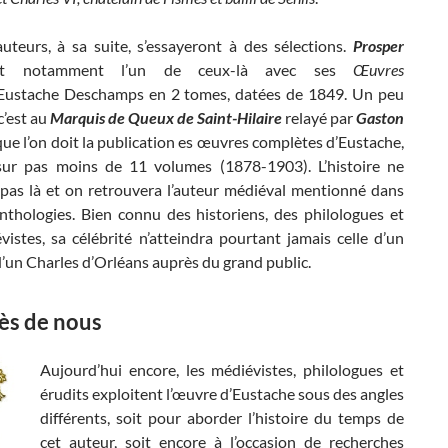
auteurs, à sa suite, s’essayeront à des sélections.
Prosper
 notamment l’un de ceux-là avec ses
Œuvres
Eustache Deschamps en 2 tomes, datées de 1849. Un peu
c’est au
Marquis de Queux de Saint-Hilaire
relayé par
Gaston
ue l’on doit la publication es œuvres complètes d’Eustache,
sur pas moins de 11 volumes (1878-1903). L’histoire ne
a pas là et on retrouvera l’auteur médiéval mentionné dans
anthologies. Bien connu des historiens, des philologues et
istes, sa célébrité n’atteindra pourtant jamais celle d’un
 d’un Charles d’Orléans auprès du grand public.
rès de nous
Aujourd’hui encore, les médiévistes, philologues et
érudits exploitent l’œuvre d’Eustache sous des angles
différents, soit pour aborder l’histoire du temps de
cet auteur, soit encore à l’occasion de recherches