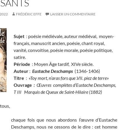
SSANTS
 2022
FRÉDÉRIC EFFE
LAISSER UN COMMENTAIRE
Sujet
: poésie médiévale, auteur médiéval, moyen-
français, manuscrit ancien, poésie, chant royal,
vanité, convoitise, poésie morale, poésie politique,
satire.
Période
: Moyen Âge tardif, XIVe siècle.
Auteur
:
Eustache Deschamps
(1346-1406)
Titre
:
«
Toy mort, n’aras fors que .VII. piez de terre
»
Ouvrage
:
Œuvres complètes d’Eustache Deschamps,
T III Marquis de Queux de Saint-Hilaire (1882)
tous,
chaque fois que nous abordons l’œuvre d’Eustache
Deschamps, nous ne cessons de le dire : cet homme