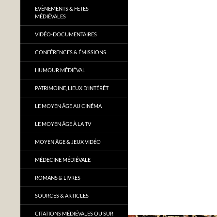
EVÈNEMENTS & FÊTES
MÉDIÉVALES
VIDÉO-DOCUMENTAIRES
CONFÉRENCES & ÉMISSIONS
HUMOUR MÉDIÉVAL
PATRIMOINE, LIEUX D’INTÉRÊT
LE MOYEN ÂGE AU CINÉMA
LE MOYEN ÂGE À LA TV
MOYEN ÂGE & JEUX VIDÉO
MÉDECINE MÉDIÉVALE
ROMANS & LIVRES
SOURCES & ARTICLES
CITATIONS MÉDIÉVALES OU SUR