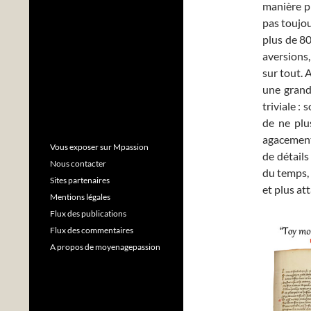
manière pr
pas toujour
plus de 80
aversions,
sur tout. 
une grand
triviale :
de ne plu
agacement
Vous exposer sur Mpassion
de détails
Nous contacter
du temps, 
Sites partenaires
et plus at
Mentions légales
Flux des publications
Flux des commentaires
A propos de moyenagepassion