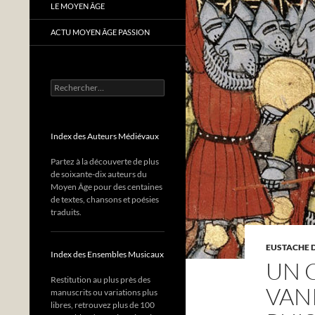
LE MOYEN ÂGE
ACTU MOYEN ÂGE PASSION
Rechercher :
Index des Auteurs Médiévaux
Partez à la découverte de plus
de soixante-dix auteurs du
Moyen Âge pour des centaines
de textes, chansons et poésies
traduits.
EUSTACHE 
Index des Ensembles Musicaux
UN 
Restitution au plus près des
VAN
manuscrits ou variations plus
libres, retrouvez plus de 100