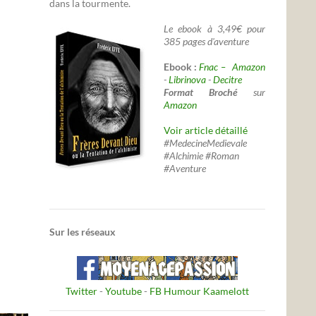
dans la tourmente.
Le ebook à 3,49€ pour
385 pages d'aventure
Ebook :
Fnac –
Amazon
-
Librinova
-
Decitre
Format Broché
sur
Amazon
Voir article détaillé
#MedecineMedievale
#Alchimie #Roman
#Aventure
Sur les réseaux
Twitter
-
Youtube
-
FB Humour Kaamelott