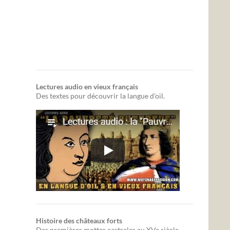
Lectures audio en vieux français
Des textes pour découvrir la langue d'oïl.
Histoire des châteaux forts
Des premières mottes castrales au XVe siècle