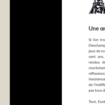
Une œu
Si l’on t
Deschamps
jeux de co
cent ans
rendus d
courtoise
réflexion
l’existenc
de l’indif
pas tous d
Tout, Eus