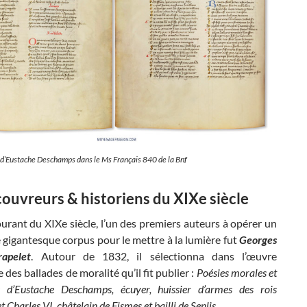
 d’Eustache Deschamps dans le Ms Français 840 de la Bnf
couvreurs & historiens du XIXe siècle
urant du XIXe siècle, l’un des premiers auteurs à opérer un
e gigantesque corpus pour le mettre à la lumière fut
Georges
apelet
. Autour de 1832, il sélectionna dans l’œuvre
 des ballades de moralité qu’il fit publier :
Poésies morales et
es d’Eustache Deschamps, écuyer, huissier d’armes des rois
t Charles VI, châtelain de Fismes et bailli de Senlis
.