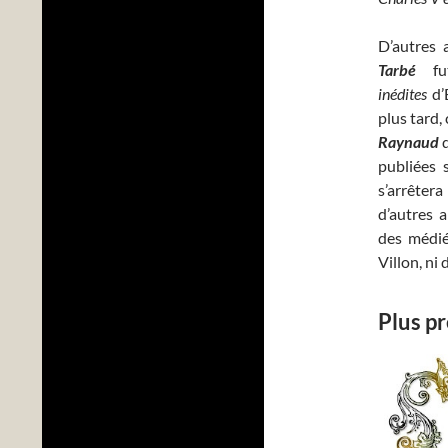
D’autres 
Tarbé
fut
inédites
d’
plus tard, 
Raynaud
q
publiées 
s’arrêter
d’autres 
des médiév
Villon, ni
Plus p