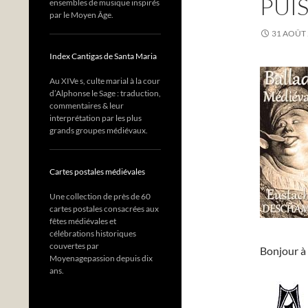
PUI
ensembles de musique inspirés
par le Moyen Âge.
31 AOÛT
Index Cantigas de Santa Maria
Au XIVe s, culte marial à la cour
d’Alphonse le Sage : traduction,
commentaires & leur
interprétation par les plus
grands groupes médiévaux.
Cartes postales médiévales
Une collection de près de 60
cartes postales consacrées aux
fêtes médiévales et
célébrations historiques
couvertes par
Bonjour à 
Moyenagepassion depuis dix
ans.