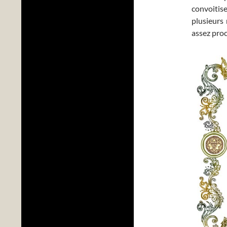
convoitise
plusieurs
assez proc