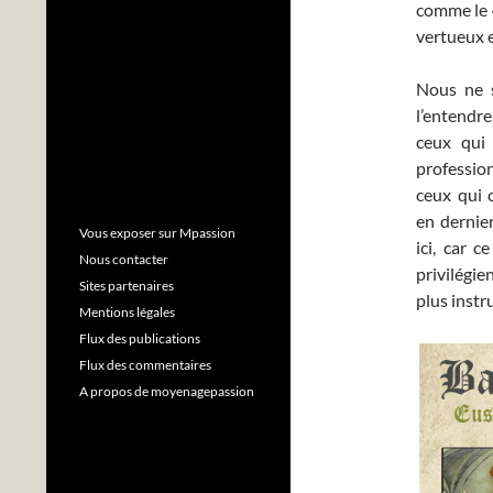
comme le «
vertueux e
Nous ne s
l’entendr
ceux qui 
professio
ceux qui 
en dernier
Vous exposer sur Mpassion
ici, car 
Nous contacter
privilégie
Sites partenaires
plus instru
Mentions légales
Flux des publications
Flux des commentaires
A propos de moyenagepassion