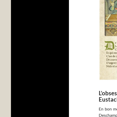
L’obses
Eustac
En bon mor
Deschamp