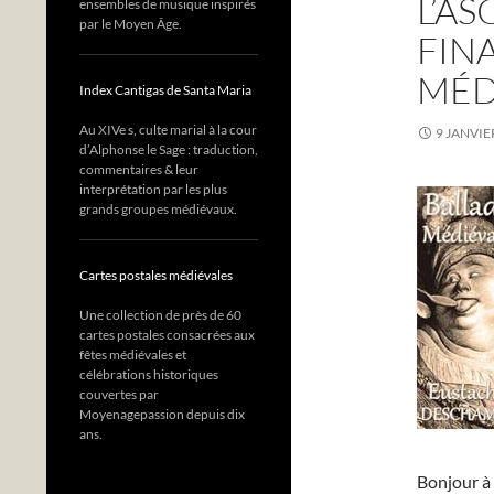
L’A
ensembles de musique inspirés
par le Moyen Âge.
FIN
MÉD
Index Cantigas de Santa Maria
Au XIVe s, culte marial à la cour
9 JANVIE
d’Alphonse le Sage : traduction,
commentaires & leur
interprétation par les plus
grands groupes médiévaux.
Cartes postales médiévales
Une collection de près de 60
cartes postales consacrées aux
fêtes médiévales et
célébrations historiques
couvertes par
Moyenagepassion depuis dix
ans.
Bonjour à 