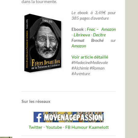
dans la tourmente.
Le ebook à 3,49€ pour
385 pages d'aventure
Ebook :
Fnac –
Amazon
-
Librinova
-
Decitre
Format Broché
sur
Amazon
Voir article détaillé
#MedecineMedievale
#Alchimie #Roman
#Aventure
Sur les réseaux
Twitter
-
Youtube
-
FB Humour Kaamelott