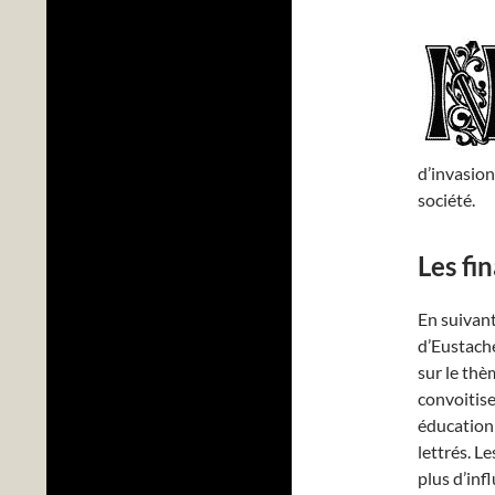
d’invasion
société.
Les fi
En suivant 
d’Eustache
sur le thè
convoitise
éducation e
lettrés. L
plus d’inf