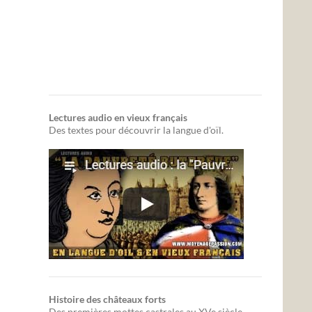
Lectures audio en vieux français
Des textes pour découvrir la langue d'oïl.
Histoire des châteaux forts
Des premières mottes castrales au XVe siècle