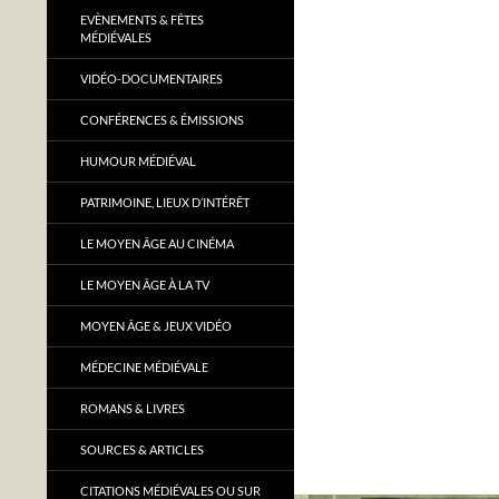
EVÈNEMENTS & FÊTES
MÉDIÉVALES
VIDÉO-DOCUMENTAIRES
CONFÉRENCES & ÉMISSIONS
HUMOUR MÉDIÉVAL
PATRIMOINE, LIEUX D’INTÉRÊT
LE MOYEN ÂGE AU CINÉMA
LE MOYEN ÂGE À LA TV
MOYEN ÂGE & JEUX VIDÉO
MÉDECINE MÉDIÉVALE
ROMANS & LIVRES
SOURCES & ARTICLES
CITATIONS MÉDIÉVALES OU SUR