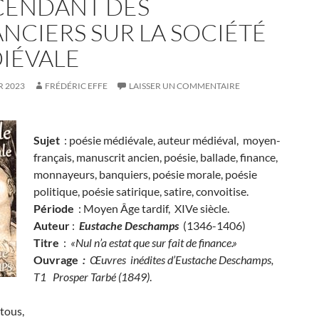
SCENDANT DES
ANCIERS SUR LA SOCIÉTÉ
IÉVALE
R 2023
FRÉDÉRIC EFFE
LAISSER UN COMMENTAIRE
Sujet
: poésie médiévale, auteur médiéval, moyen-
français, manuscrit ancien, poésie, ballade, finance,
monnayeurs, banquiers, poésie morale, poésie
politique, poésie satirique, satire, convoitise.
Période
: Moyen Âge tardif, XIVe siècle.
Auteur
:
Eustache Deschamps
(1346-1406)
Titre
:
«Nul n’a estat que sur fait de finance.»
Ouvrage
:
Œuvres inédites d’Eustache Deschamps,
T1 Prosper Tarbé (1849)
.
tous,