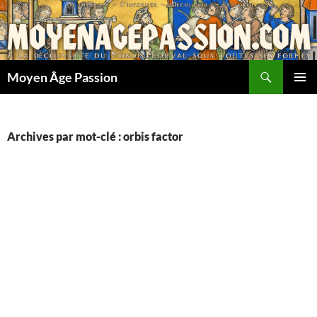
Aller
au
contenu
Recherche
Moyen Âge Passion
MENU
PRINCI
Archives par mot-clé : orbis factor