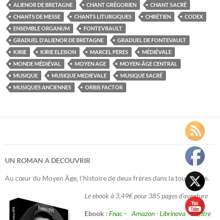
ALIENOR DE BRETAGNE
CHANT GRÉGORIEN
CHANT SACRÉ
CHANTS DE MESSE
CHANTS LITURGIQUES
CHRÉTIEN
CODEX
ENSEMBLE ORGANUM
FONTEVRAULT
GRADUEL D'ALIENOR DE BRETAGNE
GRADUEL DE FONTEVAULT
KIRIE
KIRIE ELEISON
MARCEL PERES
MÉDIÉVALE
MONDE MÉDIÉVAL
MOYEN AGE
MOYEN-ÂGE CENTRAL
MUSIQUE
MUSIQUE MEDIEVALE
MUSIQUE SACRÉ
MUSIQUES ANCIENNES
ORBIS FACTOR
UN ROMAN A DECOUVRIR
Au cœur du Moyen Âge, l'histoire de deux frères dans la tourmente.
Le ebook à 3,49€ pour 385 pages d'aventure
Ebook :
Fnac –
Amazon
-
Librinova
-
Decitre