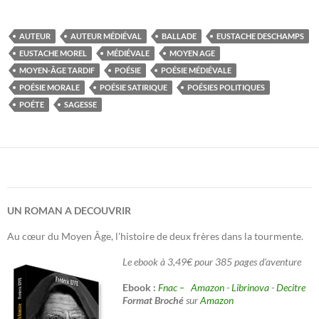
AUTEUR
AUTEUR MÉDIÉVAL
BALLADE
EUSTACHE DESCHAMPS
EUSTACHE MOREL
MÉDIÉVALE
MOYEN AGE
MOYEN-ÂGE TARDIF
POÉSIE
POÉSIE MÉDIÉVALE
POÉSIE MORALE
POÉSIE SATIRIQUE
POÉSIES POLITIQUES
POÉTE
SAGESSE
UN ROMAN A DECOUVRIR
Au cœur du Moyen Âge, l'histoire de deux frères dans la tourmente.
Le ebook à 3,49€ pour 385 pages d'aventure
Ebook :
Fnac –
Amazon
-
Librinova
-
Decitre
Format Broché
sur
Amazon