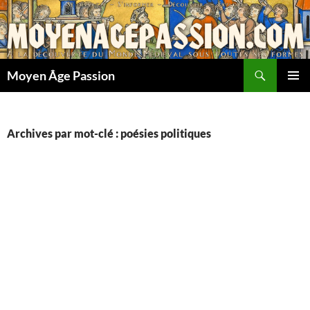
Aller
au
contenu
Recherche
Moyen Âge Passion
MENU
PRINCI
Archives par mot-clé : poésies politiques