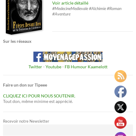
Voir article détaillé
#MedecineMedievale #Alchimie #Roman
#Aventure
Sur les réseaux
Twitter
-
Youtube
-
FB Humour Kaamelott
Faire un don sur Tipeee
CLIQUEZ ICI POUR NOUS SOUTENIR.
Tout don, même minime est apprécié.
Recevoir notre Newsletter