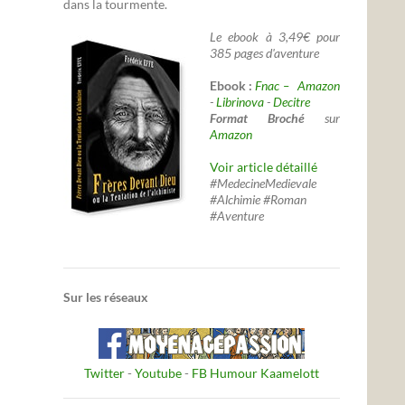
dans la tourmente.
Le ebook à 3,49€ pour
385 pages d'aventure
Ebook :
Fnac –
Amazon
-
Librinova
-
Decitre
Format Broché
sur
Amazon
Voir article détaillé
#MedecineMedievale
#Alchimie #Roman
#Aventure
Sur les réseaux
Twitter
-
Youtube
-
FB Humour Kaamelott