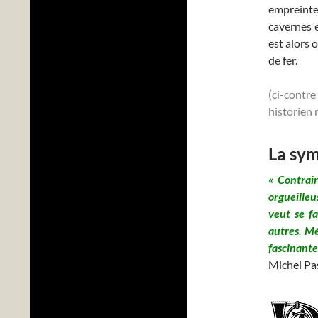
empreint
cavernes e
est alors 
de fer.
(ci-contr
historien 
La sym
« Contrai
orgueilleu
veut se fa
autres. Mé
fascinante
Michel Pas