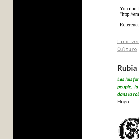
Lien ve
Culture
Rubia 
Les lois f
peuple, la
dans
Hugo