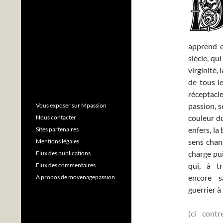
apprend e
siècle, qu
virginité, 
de tous le
réceptacl
passion, s
Vous exposer sur Mpassion
couleur du
Nous contacter
enfers, la
Sites partenaires
sens chan
Mentions légales
charge pu
Flux des publications
qui, à t
Flux des commentaires
encore 
A propos de moyenagepassion
guerrier à
(ci cont