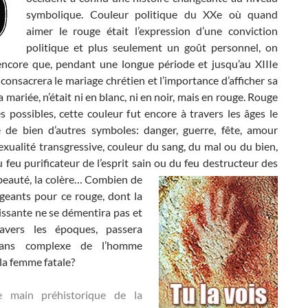
symbolique. Couleur politique du XXe où quand
aimer le rouge était l’expression d’une conviction
politique et plus seulement un goût personnel, on
ncore que, pendant une longue période et jusqu’au XIIIe
i consacrera le mariage chrétien et l’importance d’afficher sa
la mariée, n’était ni en blanc, ni en noir, mais en rouge. Rouge
s possibles, cette couleur fut encore à travers les âges le
e de bien d’autres symboles: danger, guerre, fête, amour
exualité transgressive, couleur du sang, du mal ou du bien,
 feu purificateur de l’esprit sain ou du feu destructeur des
 beauté, la colère…
Combien de
geants pour ce rouge, dont la
issante ne se démentira pas et
ravers les époques, passera
sans complexe de l’homme
 la femme fatale?
re main préhistorique de la