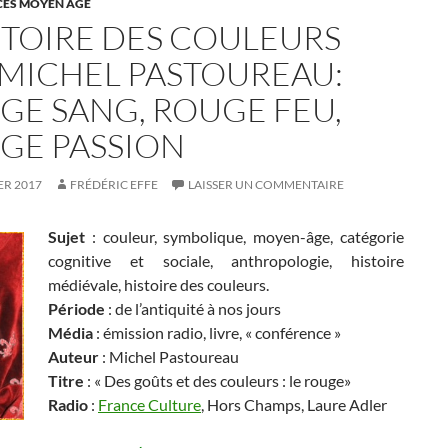
ES MOYEN ÂGE
ISTOIRE DES COULEURS
 MICHEL PASTOUREAU:
GE SANG, ROUGE FEU,
GE PASSION
ER 2017
FRÉDÉRIC EFFE
LAISSER UN COMMENTAIRE
Sujet
: couleur, symbolique, moyen-âge, catégorie
cognitive et sociale, anthropologie, histoire
médiévale, histoire des couleurs.
Période
: de l’antiquité à nos jours
Média
: émission radio, livre, « conférence »
Auteur
: Michel Pastoureau
Titre
: « Des goûts et des couleurs : le rouge»
Radio
:
France Culture
, Hors Champs, Laure Adler