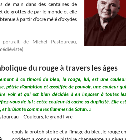
es de main dans des centaines de
t de grottes de par le monde et elle
obtenue à partir d’ocre mêlé d’oxydes
e portrait de Michel Pastoureau,
médiéviste)
bolique du rouge à travers les âges
rement à ce timoré de bleu, le rouge, lui, est une couleur
se, pétrie d’ambition et assoiffée de pouvoir, une couleur qui
ire voir et qui est bien décidée à en imposer à toutes les
fiez-vous de lui : cette couleur-là cache sa duplicité. Elle est
, et brûlante comme les flammes de Satan. »
toureau – Couleurs, le grand livre
epuis la protohistoire et à l’image du bleu, le rouge en
occident a connu une histoire changeante au niveau