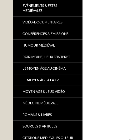
EVÈNEMENTS & FÊTES
MÉDIÉVALES
VIDÉO-DOCUMENTAIRES
CONFÉRENCES & ÉMISSIONS
HUMOUR MÉDIÉVAL
PATRIMOINE, LIEUX D’INTÉRÊT
LE MOYEN ÂGE AU CINÉMA
LE MOYEN ÂGE À LA TV
MOYEN ÂGE & JEUX VIDÉO
MÉDECINE MÉDIÉVALE
ROMANS & LIVRES
SOURCES & ARTICLES
CITATIONS MÉDIÉVALES OU SUR