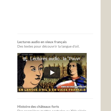
Lectures audio en vieux français
Des textes pour découvrir la langue d'oïl.
Histoire des châteaux forts
Des premières mottes castrales au XVe siècle