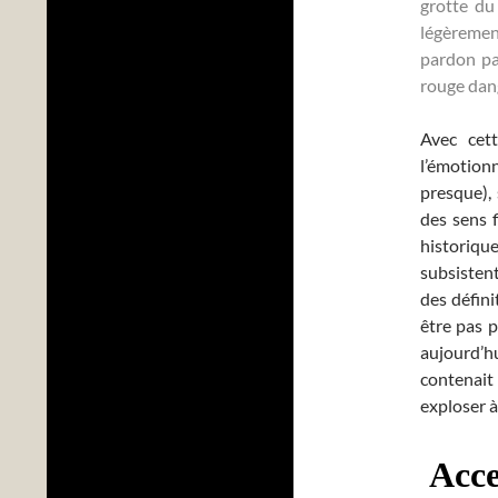
grotte du
légèreme
pardon pa
rouge dan
Avec cet
l’émotionn
presque), 
des sens 
historique
subsistent
des défini
être pas p
aujourd’h
contenait 
exploser à