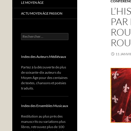
CONFÉRENC
LE MOYEN ÂGE
L’H
ACTU MOYEN ÂGE PASSION
PAR
ROU
Rechercher :
ROU
11 JANVI
Index des Auteurs Médiévaux
Partez à la découverte de plus
de soixante-dix auteurs du
Moyen Âge pour des centaines
de textes, chansons et poésies
traduits.
Index des Ensembles Musicaux
Restitution au plus près des
manuscrits ou variations plus
libres, retrouvez plus de 100