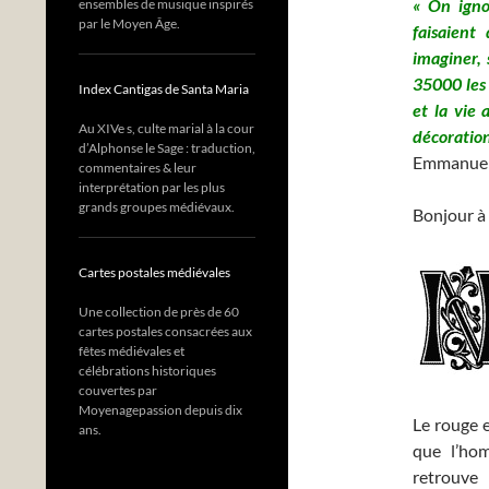
« On igno
ensembles de musique inspirés
par le Moyen Âge.
faisaient
imaginer, 
35000 les 
Index Cantigas de Santa Maria
et la vie 
Au XIVe s, culte marial à la cour
décoration
d’Alphonse le Sage : traduction,
Emmanuel
commentaires & leur
interprétation par les plus
grands groupes médiévaux.
Bonjour à 
Cartes postales médiévales
Une collection de près de 60
cartes postales consacrées aux
fêtes médiévales et
célébrations historiques
couvertes par
Moyenagepassion depuis dix
Le rouge 
ans.
que l’ho
retrouve