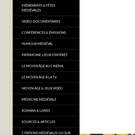
EVÈNEMENTS & FÊTES
MÉDIÉVALES
VIDÉO-DOCUMENTAIRES
CONFÉRENCES & ÉMISSIONS
HUMOUR MÉDIÉVAL
PATRIMOINE, LIEUX D’INTÉRÊT
LE MOYEN ÂGE AU CINÉMA
LE MOYEN ÂGE À LA TV
MOYEN ÂGE & JEUX VIDÉO
MÉDECINE MÉDIÉVALE
ROMANS & LIVRES
SOURCES & ARTICLES
CITATIONS MÉDIÉVALES OU SUR