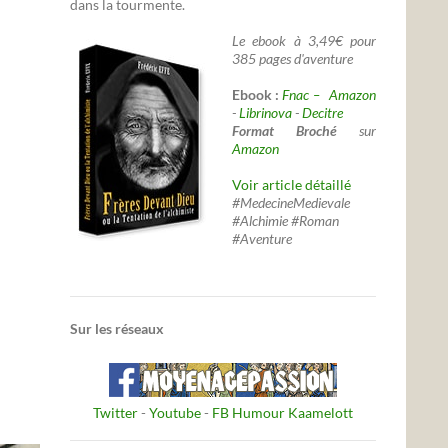
dans la tourmente.
Le ebook à 3,49€ pour
385 pages d'aventure
Ebook :
Fnac –
Amazon
-
Librinova
-
Decitre
Format Broché
sur
Amazon
Voir article détaillé
#MedecineMedievale
#Alchimie #Roman
#Aventure
Sur les réseaux
Twitter
-
Youtube
-
FB Humour Kaamelott