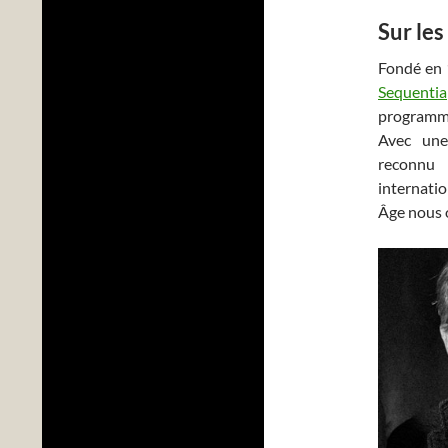
Sur le
Fondé en 
Sequentia
programme
Avec une 
reconnu 
internati
Âge nous o