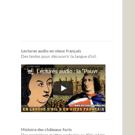
Lectures audio en vieux français
Des textes pour découvrir la langue d'oïl.
Histoire des châteaux forts
Des premières mottes castrales au XVe siècle