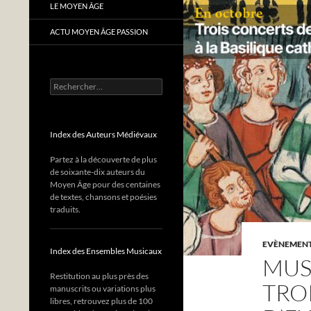
LE MOYEN ÂGE
ACTU MOYEN ÂGE PASSION
Rechercher :
Index des Auteurs Médiévaux
Partez à la découverte de plus
de soixante-dix auteurs du
Moyen Âge pour des centaines
de textes, chansons et poésies
traduits.
EVÈNEMENTS
Index des Ensembles Musicaux
MUS
Restitution au plus près des
TRO
manuscrits ou variations plus
libres, retrouvez plus de 100