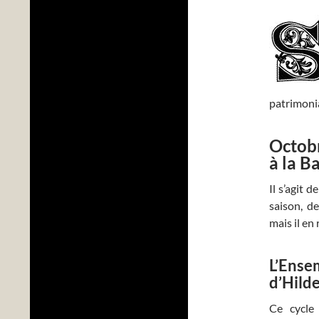
patrimonia
Octob
à la B
Il s’agit 
saison, d
mais il en 
L’Ense
d’Hild
Ce cycle 