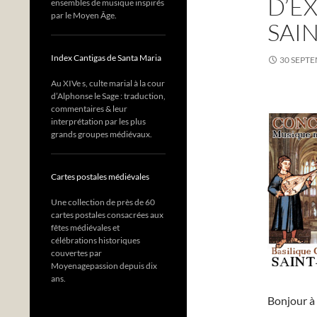
D’E
ensembles de musique inspirés
par le Moyen Âge.
SAI
Index Cantigas de Santa Maria
30 SEPT
Au XIVe s, culte marial à la cour
d’Alphonse le Sage : traduction,
commentaires & leur
interprétation par les plus
grands groupes médiévaux.
Cartes postales médiévales
Une collection de près de 60
cartes postales consacrées aux
fêtes médiévales et
célébrations historiques
couvertes par
Moyenagepassion depuis dix
ans.
Bonjour à 