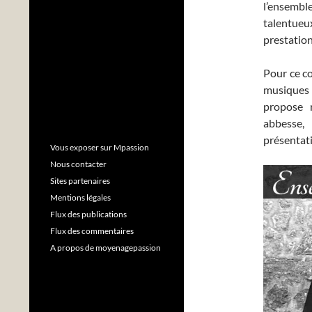
l’ensembl
talentueu
prestatio
Pour ce co
musiques
propose n
abbesse,
présentati
Vous exposer sur Mpassion
Nous contacter
Sites partenaires
Mentions légales
Flux des publications
Flux des commentaires
A propos de moyenagepassion