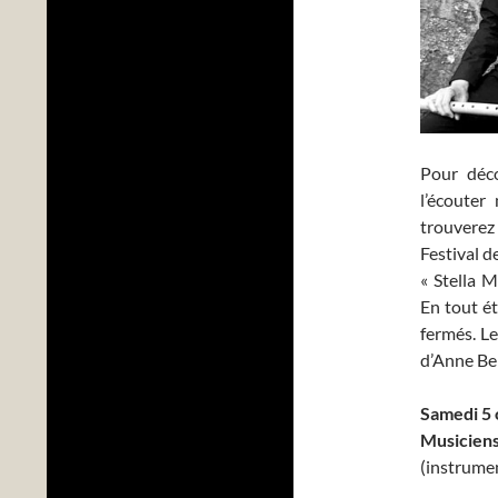
Pour déco
l’écouter
trouverez
Festival 
« Stella M
En tout ét
fermés. Le
d’Anne Be
Samedi 5 
Musiciens
(instrumen