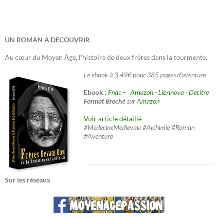
UN ROMAN A DECOUVRIR
Au cœur du Moyen Âge, l'histoire de deux frères dans la tourmente.
Le ebook à 3,49€ pour 385 pages d'aventure
Ebook :
Fnac –
Amazon
-
Librinova
-
Decitre
Format Broché
sur
Amazon
Voir article détaillé
#MedecineMedievale #Alchimie #Roman
#Aventure
Sur les réseaux