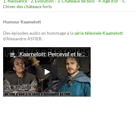
1. Naissance
-
2. Evolution
-
3. Châteaux de bois
-
4. Age d’or
-
5.
L’hiver des châteaux forts
Humour Kaamelott
Des épisodes audio en hommage à la
série télévisée Kaamelott
d'Alexandre ASTIER.