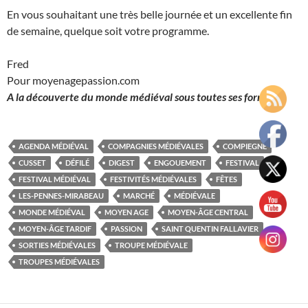
En vous souhaitant une très belle journée et un excellente fin
de semaine, quelque soit votre programme.
Fred
Pour moyenagepassion.com
A la découverte du monde médiéval sous toutes ses formes.
AGENDA MÉDIÉVAL
COMPAGNIES MÉDIÉVALES
COMPIEGNE
CUSSET
DÉFILÉ
DIGEST
ENGOUEMENT
FESTIVAL
FESTIVAL MÉDIÉVAL
FESTIVITÉS MÉDIÉVALES
FÊTES
LES-PENNES-MIRABEAU
MARCHÉ
MÉDIÉVALE
MONDE MÉDIÉVAL
MOYEN AGE
MOYEN-ÂGE CENTRAL
MOYEN-ÂGE TARDIF
PASSION
SAINT QUENTIN FALLAVIER
SORTIES MÉDIÉVALES
TROUPE MÉDIÉVALE
TROUPES MÉDIÉVALES