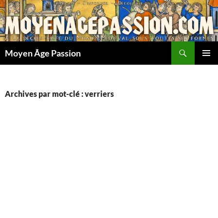
Aller
au
contenu
Recherche
Moyen Âge Passion
MENU
PRINCI
Archives par mot-clé : verriers