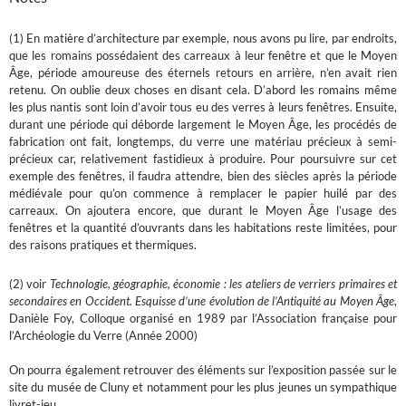
(1) En matière d’architecture par exemple, nous avons pu lire, par endroits,
que les romains possédaient des carreaux à leur fenêtre et que le Moyen
Âge, période amoureuse des éternels retours en arrière, n’en avait rien
retenu. On oublie deux choses en disant cela. D’abord les romains même
les plus nantis sont loin d’avoir tous eu des verres à leurs fenêtres. Ensuite,
durant une période qui déborde largement le Moyen Âge, les procédés de
fabrication ont fait, longtemps, du verre une matériau précieux à semi-
précieux car, relativement fastidieux à produire. Pour poursuivre sur cet
exemple des fenêtres, il faudra attendre, bien des siècles après la période
médiévale pour qu’on commence à remplacer le papier huilé par des
carreaux. On ajoutera encore, que durant le Moyen Âge l’usage des
fenêtres et la quantité d’ouvrants dans les habitations reste limitées, pour
des raisons pratiques et thermiques.
(2) voir
Technologie, géographie, économie : les ateliers de verriers primaires et
secondaires en Occident. Esquisse d’une évolution de l’Antiquité au Moyen Âge
,
Danièle Foy, Colloque organisé en 1989 par l’Association française pour
l’Archéologie du Verre (Année 2000)
On pourra également retrouver des éléments sur l’exposition passée sur le
site du musée de Cluny et notamment pour les plus jeunes un sympathique
livret-jeu.