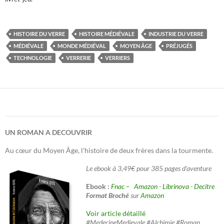
HISTOIRE DU VERRE
HISTOIRE MÉDIÉVALE
INDUSTRIE DU VERRE
MÉDIÉVALE
MONDE MÉDIÉVAL
MOYEN ÂGE
PRÉJUGÉS
TECHNOLOGIE
VERRERIE
VERRIERS
UN ROMAN A DECOUVRIR
Au cœur du Moyen Âge, l'histoire de deux frères dans la tourmente.
Le ebook à 3,49€ pour 385 pages d'aventure
Ebook :
Fnac –
Amazon
-
Librinova
-
Decitre
Format Broché
sur
Amazon
Voir article détaillé
#MedecineMedievale #Alchimie #Roman