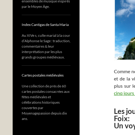
ensembles de musique inspirés
par le Moyen Âge.
Index Cantigas de Santa Maria
Au XIVe s, culte marial à la cour
d’Alphonse le Sage : traduction,
commentaires & leur
interprétation par les plus
grands groupes médiévaux.
Comme nous
Cartes postales médiévales
et de la 
plus sur l
Une collection de près de 60
cartes postales consacrées aux
cinq jours
fêtes médiévales et
célébrations historiques
couvertes par
Les jo
Moyenagepassion depuis dix
Foix:
ans.
Un voy