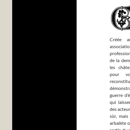
Créée a
associati
professio
de la de
les chât
pour v
reconstit
démonstr
guerre d’
qui laiss
des acteur
sûr, mais
arbalète o
sortir du 