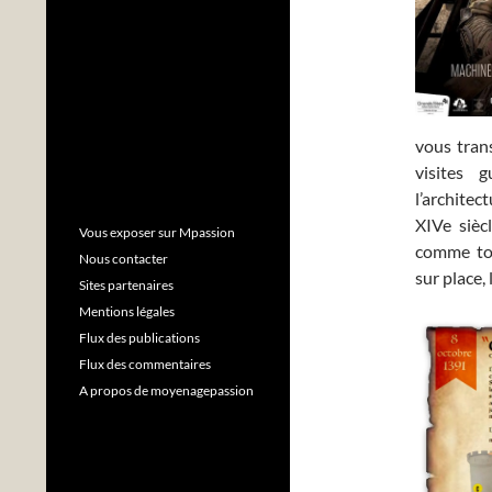
vous trans
visites 
l’archite
XIVe sièc
Vous exposer sur Mpassion
comme tou
Nous contacter
sur place,
Sites partenaires
Mentions légales
Flux des publications
Flux des commentaires
A propos de moyenagepassion