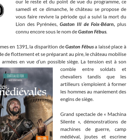
our le reste et du point de vue du programme, ce
samedi et ce dimanche, le château se propose de
vous faire revivre la période qui a suivi la mort du
Lion des Pyrénées,
Gaston III de Foix-Béarn
,
plus
connu encore sous le nom de
Gaston Fébus
.
es en 1391, la disparition de
Gaston Fébus
a laissé place à
e de flottement et se préparant au pire, le château mobilise
s armées en vue d’un possible siège. La tension est
à son
comble entre soldats et
chevaliers tandis que les
artilleurs s’emploient à former
les hommes au maniement des
engins de siège.
Grand spectacle de « Machina
Silente », démonstrations de
machines de guerre, camp
médiéval, joutes et escrime