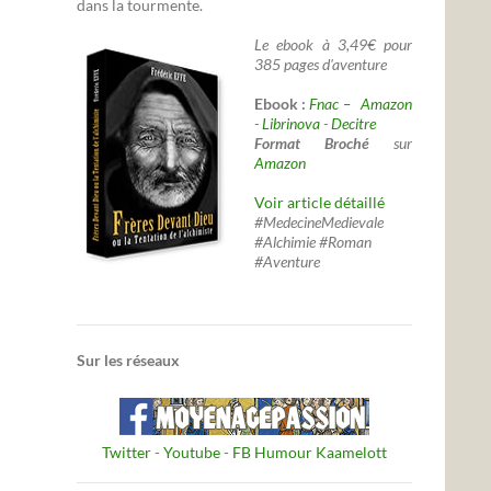
dans la tourmente.
Le ebook à 3,49€ pour
385 pages d'aventure
Ebook :
Fnac –
Amazon
-
Librinova
-
Decitre
Format Broché
sur
Amazon
Voir article détaillé
#MedecineMedievale
#Alchimie #Roman
#Aventure
Sur les réseaux
Twitter
-
Youtube
-
FB Humour Kaamelott