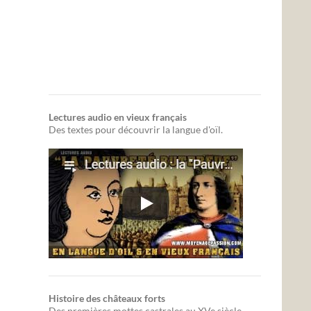
Lectures audio en vieux français
Des textes pour découvrir la langue d'oïl.
Histoire des châteaux forts
Des premières mottes castrales au XVe siècle