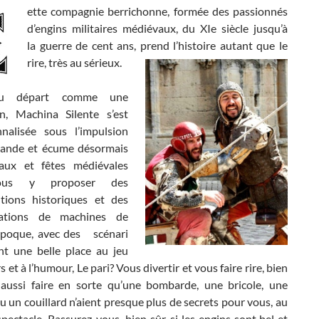
ette compagnie berrichonne, formée des passionnés
d’engins militaires médiévaux, du XIe siècle jusqu’à
la guerre de cent ans, prend l’histoire autant
que le
rire, très au sérieux.
u départ comme une
on, Machina Silente s’est
nnalisée sous l’impulsion
mande et écume désormais
eaux et fêtes médiévales
ous y proposer des
utions historiques et des
ations de machines de
époque, avec des scénari
ent une belle place au jeu
s et à l’humour, Le pari? Vous divertir et vous faire rire, bien
 aussi faire en sorte qu’une bombarde, une bricole, une
u un couillard n’aient presque plus de secrets pour vous, au
spectacle. Rassurez-vous, bien sûr, si les engins sont bel et