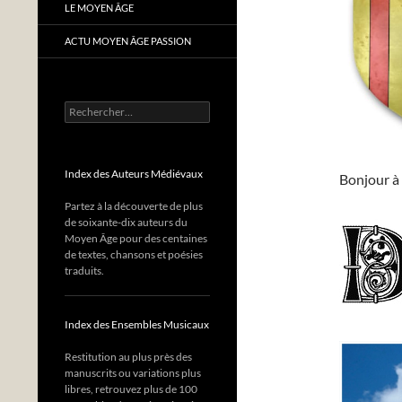
LE MOYEN ÂGE
ACTU MOYEN ÂGE PASSION
Rechercher :
Index des Auteurs Médiévaux
Bonjour à 
Partez à la découverte de plus
de soixante-dix auteurs du
Moyen Âge pour des centaines
de textes, chansons et poésies
traduits.
Index des Ensembles Musicaux
Restitution au plus près des
manuscrits ou variations plus
libres, retrouvez plus de 100