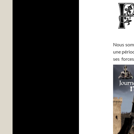
Nous somm
une périod
ses force