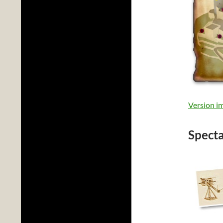
Version i
Specta