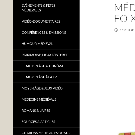
MÉD
EVÈNEMENTS & FÊTES
MÉDIÉVALES
FOI
VIDÉO-DOCUMENTAIRES
7 OCTOB
CONFÉRENCES & ÉMISSIONS
HUMOUR MÉDIÉVAL
PATRIMOINE, LIEUX D’INTÉRÊT
LE MOYEN ÂGE AU CINÉMA
LE MOYEN ÂGE À LA TV
MOYEN ÂGE & JEUX VIDÉO
MÉDECINE MÉDIÉVALE
ROMANS & LIVRES
SOURCES & ARTICLES
CITATIONS MÉDIÉVALES OU SUR