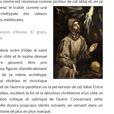
 du moine est reconnue comme
porteur de cet idéal et, en ce
peut le traiter comme une
rchétypale des valeurs
es médiévales.
ançois d’Assise, El greco,
e)
ême ordre d’idée, le saint
n côté et le moine dévoyé
tre peuvent être pris
x figures diamétralement
 de ce même archétype,
éal chrétien et christique
 et de l’autre la perdition ou la perversion de cet idéal. Entre
ôles, oscillent la foi et la dévotion chrétienne d’un côté, et
tion critique et satirique de l’autre. Concernant cette
elle durera jusqu’aux siècles suivants, en versant dans un
alisme de plus en plus marqué.