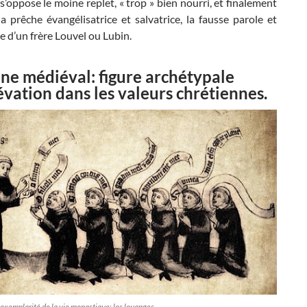
’oppose le moine replet, « trop » bien nourri, et finalement
a prêche évangélisatrice et salvatrice, la fausse parole et
ie d’un frère Louvel ou Lubin.
ne médiéval: figure archétypale
lévation dans les valeurs chrétiennes.
xemplarité de la vie monastique: les louanges