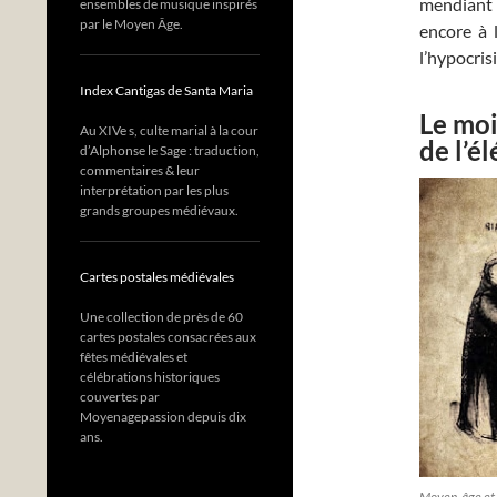
mendiant s
ensembles de musique inspirés
par le Moyen Âge.
encore à l
l’hypocris
Index Cantigas de Santa Maria
Le moi
Au XIVe s, culte marial à la cour
de l’é
d’Alphonse le Sage : traduction,
commentaires & leur
interprétation par les plus
grands groupes médiévaux.
Cartes postales médiévales
Une collection de près de 60
cartes postales consacrées aux
fêtes médiévales et
célébrations historiques
couvertes par
Moyenagepassion depuis dix
ans.
Moyen-âge et e