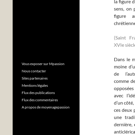
la figure
sens, on 
figure a
chrétienn
(Saint Fr
XVIe siècl
Dans le m
Vous exposer sur Mpassion
moine d’u
Nous contacter
de l’au
Sites partenaires
comme deu
Mentions légales
opposées
Flux des publications
avec l’id
Flux des commentaires
d’un côté,
A propos de moyenagepassion
ces deux p
une tradi
dernière, 
anticléric