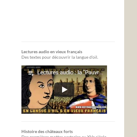
Lectures audio en vieux français
Des textes pour découvrir la langue d'oïl.
Histoire des châteaux forts
Des premières mottes castrales au XVe siècle