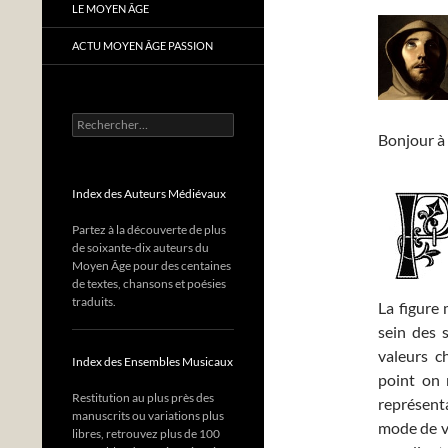
LE MOYEN ÂGE
ACTU MOYEN ÂGE PASSION
Rechercher :
Bonjour à 
Index des Auteurs Médiévaux
Partez à la découverte de plus
de soixante-dix auteurs du
Moyen Âge pour des centaines
de textes, chansons et poésies
traduits.
La figure
sein des 
valeurs c
Index des Ensembles Musicaux
point on n
Restitution au plus près des
représent
manuscrits ou variations plus
mode de vi
libres, retrouvez plus de 100