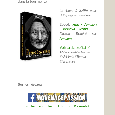
dans la tourmente.
Le ebook à 3,49€ pour
385 pages d'aventure
Ebook :
Fnac –
Amazon
-
Librinova
-
Decitre
Format Broché
sur
Amazon
Voir article détaillé
#MedecineMedievale
#Alchimie #Roman
#Aventure
Sur les réseaux
Twitter
-
Youtube
-
FB Humour Kaamelott