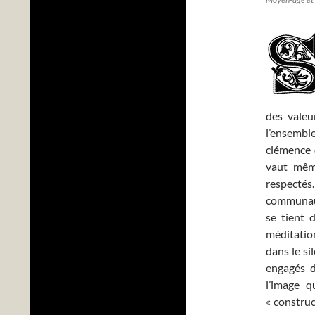
des valeu
l’ensemble
clémence 
vaut même
respectés.
communaut
se tient 
méditation
dans le si
engagés du
l’image q
« construc