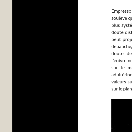
Empresson
soulève q
plus systé
doute dis
peut proj
débauche, 
doute de
L’enivreme
sur le mê
adultérin
valeurs s
sur le pla