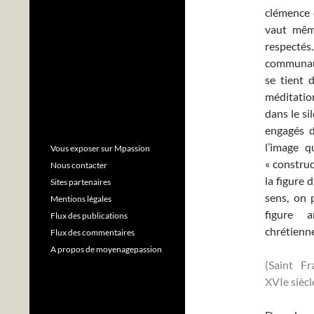
clémence 
vaut même
respectés.
communaut
se tient 
méditation
dans le si
engagés du
l’image q
Vous exposer sur Mpassion
« construc
Nous contacter
la figure
Sites partenaires
sens, on 
Mentions légales
figure a
Flux des publications
chrétienn
Flux des commentaires
A propos de moyenagepassion
(Saint Fr
XVIe siècl