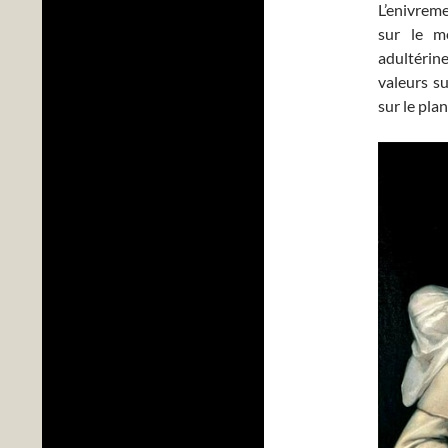
L’enivreme
sur le mê
adultérin
valeurs s
sur le pla