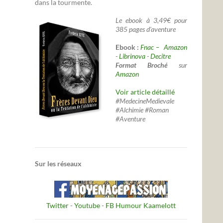
dans la tourmente.
Le ebook à 3,49€ pour
385 pages d'aventure
Ebook :
Fnac –
Amazon
-
Librinova
-
Decitre
Format Broché
sur
Amazon
Voir article détaillé
#MedecineMedievale
#Alchimie #Roman
#Aventure
Sur les réseaux
Twitter
-
Youtube
-
FB Humour Kaamelott