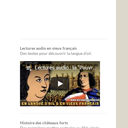
Lectures audio en vieux français
Des textes pour découvrir la langue d'oïl.
Histoire des châteaux forts
Des premières mottes castrales au XVe siècle