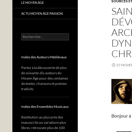
SOURCES ET
LE MOYEN ÂGE
SAI
ACTU MOYEN ÂGE PASSION
DÉV
ARC
Rechercher :
DYN
CHR
Index des Auteurs Médiévaux
27 NOVE
Partez à la découverte de plus
de soixante-dix auteurs du
Moyen Âge pour des centaines
de textes, chansons et poésies
traduits.
Index des Ensembles Musicaux
Bonjour à 
Restitution au plus près des
manuscrits ou variations plus
libres, retrouvez plus de 100