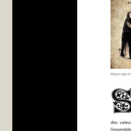
Moyen-âge et e
des valeu
l’ensemble