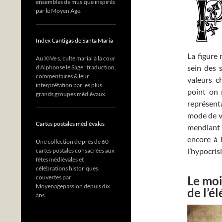
ensembles de musique inspirés
par le Moyen Âge.
Index Cantigas de Santa Maria
La figure
Au XIVe s, culte marial à la cour
sein des 
d’Alphonse le Sage : traduction,
commentaires & leur
valeurs c
interprétation par les plus
point on n
grands groupes médiévaux.
représent
mode de vi
Cartes postales médiévales
mendiant s
encore à l
Une collection de près de 60
l’hypocris
cartes postales consacrées aux
fêtes médiévales et
célébrations historiques
couvertes par
Le moi
Moyenagepassion depuis dix
de l’é
ans.