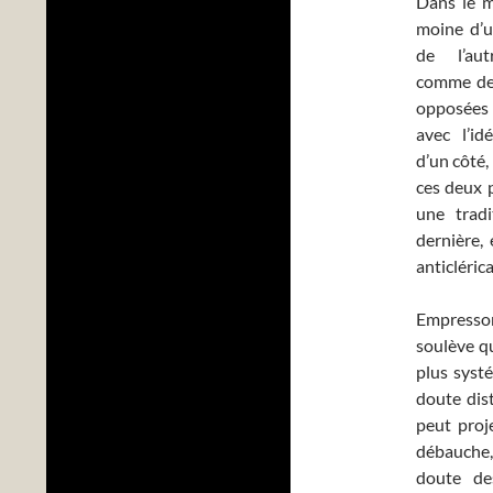
Dans le m
moine d’u
de l’au
comme deu
opposées
avec l’id
d’un côté,
ces deux p
une tradi
dernière, 
anticléric
Empresson
soulève q
plus systé
doute dis
peut proj
débauche, 
doute de