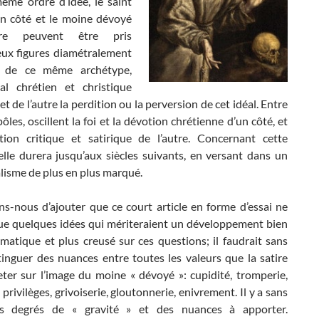
ême ordre d’idée, le saint
n côté et le moine dévoyé
tre peuvent être pris
x figures diamétralement
 de ce même archétype,
éal chrétien et christique
 et de l’autre la perdition ou la perversion de cet idéal. Entre
ôles, oscillent la foi et la dévotion chrétienne d’un côté, et
tion critique et satirique de l’autre. Concernant cette
elle durera jusqu’aux siècles suivants, en versant dans un
alisme de plus en plus marqué.
s-nous d’ajouter que ce court article en forme d’essai ne
ue quelques idées qui mériteraient un développement bien
matique et plus creusé sur ces questions; il faudrait sans
tinguer des nuances entre toutes les valeurs que la satire
eter sur l’image du moine « dévoyé »: cupidité, tromperie,
privilèges, grivoiserie, gloutonnerie, enivrement. Il y a sans
s degrés de « gravité » et des nuances à apporter.