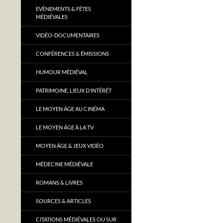
EVÈNEMENTS & FÊTES
MÉDIÉVALES
VIDÉO-DOCUMENTAIRES
CONFÉRENCES & ÉMISSIONS
HUMOUR MÉDIÉVAL
PATRIMOINE, LIEUX D’INTÉRÊT
LE MOYEN ÂGE AU CINÉMA
LE MOYEN ÂGE À LA TV
MOYEN ÂGE & JEUX VIDÉO
MÉDECINE MÉDIÉVALE
ROMANS & LIVRES
SOURCES & ARTICLES
CITATIONS MÉDIÉVALES OU SUR