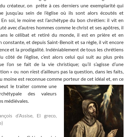
du créateur, on prête à ces derniers une exemplarité qui
 jusqu’au sein de l’église où ils sont alors écoutés et
 En soi, le moine est l’archétype du bon chrétien: il vit en
é avec d’autres hommes comme le christ et ses apôtres, il
dans le célibat et retiré du monde, il est en prière et en
 constante, et depuis Saint-Benoit et sa règle, il vit encore
lence et la prodigalité. Indéniablement de tous les chrétiens
 côté de l’église, c’est alors celui qui suit au plus près
ue l’on se fait de la vie christique; qu’il s’agisse d’une
tion » ou non n’est d’ailleurs pas la question, dans les faits,
 du moine est reconnue comme
porteur de cet idéal et, en ce
peut le traiter comme une
rchétypale des valeurs
es médiévales.
ançois d’Assise, El greco,
e)