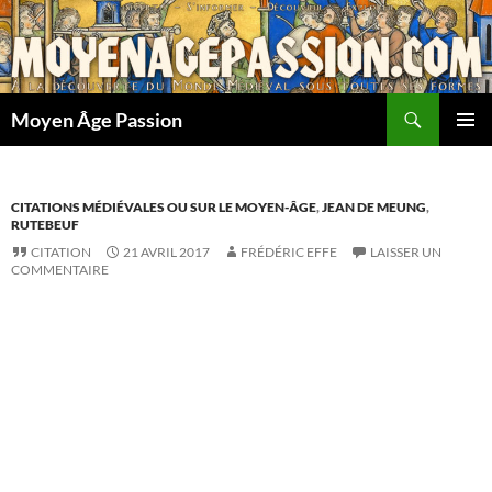
Aller
au
contenu
Recherche
Moyen Âge Passion
MENU
PRINCI
CITATIONS MÉDIÉVALES OU SUR LE MOYEN-ÂGE
,
JEAN DE MEUNG
,
RUTEBEUF
CITATION
21 AVRIL 2017
FRÉDÉRIC EFFE
LAISSER UN
COMMENTAIRE