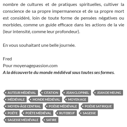
nombre de cultures et de pratiques spirituelles, cultiver la
conscience de sa propre impermanence et de sa propre mort
est considéré, loin de toute forme de pensées négatives ou
morbides, comme un guide efficace dans les actions de la vie
(leur intensité, comme leur profondeur).
En vous souhaitant une belle journée.
Fred
Pour moyenagepassion.com
A la découverte du monde médiéval sous toutes ses formes.
AUTEUR MÉDIÉVAL
CITATION
JEAN CLOPINEL
JEAN DE MEUNG
MÉDIÉVALE
MONDE MÉDIÉVAL
MOYEN AGE
MOYEN-ÂGE CENTRAL
POÉSIE MÉDIÉVALE
POÉSIE SATIRIQUE
POÉTE
POÈTE MÉDIÉVAL
RUTEBEUF
SAGESSE
SAGESSE MÉDIÉVALE
SATIRE