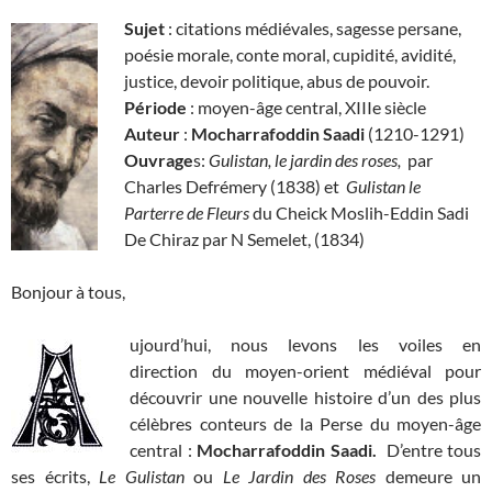
Sujet
: citations médiévales, sagesse persane,
poésie morale, conte moral, cupidité, avidité,
justice, devoir politique, abus de pouvoir.
Période
: moyen-âge central, XIIIe siècle
Auteur
:
Mocharrafoddin Saadi
(1210-1291)
Ouvrage
s:
Gulistan, le jardin des roses,
par
Charles Defrémery (1838) et
Gulistan le
Parterre de Fleurs
du Cheick Moslih-Eddin Sadi
De Chiraz par N Semelet, (1834)
Bonjour à tous,
ujourd’hui, nous levons les voiles en
direction du moyen-orient médiéval pour
découvrir une nouvelle histoire d’un des plus
célèbres conteurs de la Perse du moyen-âge
central :
Mocharrafoddin Saadi.
D’entre tous
ses écrits,
Le Gulistan
ou
Le Jardin des Roses
demeure un