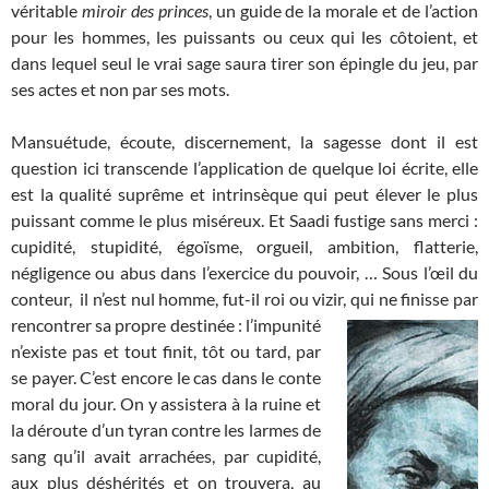
véritable
miroir des princes
, un guide de la morale et de l’action
pour les hommes, les puissants ou ceux qui les côtoient, et
dans lequel seul le vrai sage saura tirer son épingle du jeu, par
ses actes et non par ses mots.
Mansuétude, écoute, discernement, la sagesse dont il est
question ici transcende l’application de quelque loi écrite, elle
est la qualité suprême et intrinsèque qui peut élever le plus
puissant comme le plus miséreux. Et Saadi fustige sans merci :
cupidité, stupidité, égoïsme, orgueil, ambition, flatterie,
négligence ou abus dans l’exercice du pouvoir, … Sous l’œil du
conteur, il n’est nul homme, fut-il roi ou vizir, qui ne finisse par
rencontrer sa propre destinée : l’impunité
n’existe pas et tout finit, tôt ou tard, par
se payer. C’est encore le cas dans le conte
moral du jour. On y assistera à la ruine et
la déroute d’un tyran contre les larmes de
sang qu’il avait arrachées, par cupidité,
aux plus déshérités et on trouvera, au