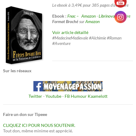
Le ebook à 3,49€ pour 385 pages d'aventure
Ebook :
Fnac –
Amazon
-
Librinova
-
Decitre
Format Broché
sur
Amazon
Voir article détaillé
#MedecineMedievale #Alchimie #Roman
#Aventure
Sur les réseaux
Twitter
-
Youtube
-
FB Humour Kaamelott
Faire un don sur Tipeee
CLIQUEZ ICI POUR NOUS SOUTENIR.
Tout don, même minime est apprécié.