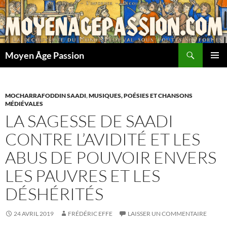
Aller
au
contenu
Recherche
Moyen Âge Passion
MENU
PRINCI
MOCHARRAFODDIN SAADI
,
MUSIQUES, POÉSIES ET CHANSONS
MÉDIÉVALES
LA SAGESSE DE SAADI
CONTRE L’AVIDITÉ ET LES
ABUS DE POUVOIR ENVERS
LES PAUVRES ET LES
DÉSHÉRITÉS
24 AVRIL 2019
FRÉDÉRIC EFFE
LAISSER UN COMMENTAIRE