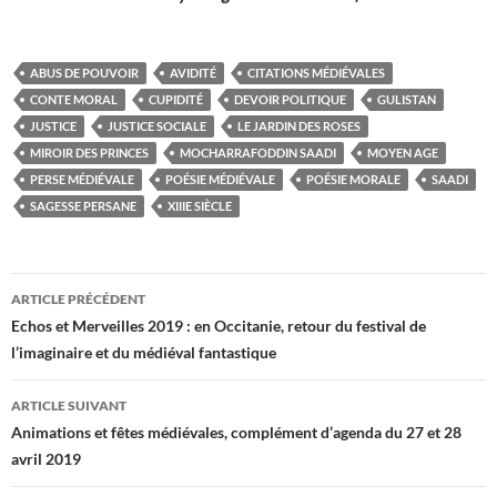
ABUS DE POUVOIR
AVIDITÉ
CITATIONS MÉDIÉVALES
CONTE MORAL
CUPIDITÉ
DEVOIR POLITIQUE
GULISTAN
JUSTICE
JUSTICE SOCIALE
LE JARDIN DES ROSES
MIROIR DES PRINCES
MOCHARRAFODDIN SAADI
MOYEN AGE
PERSE MÉDIÉVALE
POÉSIE MÉDIÉVALE
POÉSIE MORALE
SAADI
SAGESSE PERSANE
XIIIE SIÈCLE
Navigation
ARTICLE PRÉCÉDENT
des
Echos et Merveilles 2019 : en Occitanie, retour du festival de
l’imaginaire et du médiéval fantastique
articles
ARTICLE SUIVANT
Animations et fêtes médiévales, complément d’agenda du 27 et 28
avril 2019