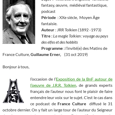
fantasy, œuvre, médiéval fantastique,
podcast
Période
: XXe siècle, Moyen Âge
fantaisie.
Auteur
: JRR Tolkien (1892 -1973)
Titre :
La magie Tolkien : voyage au pays
des elfes et des hobbits
Programme :
l’invité(e) des Matins de
France Culture,
Guillaume Erner,
(31 oct 2019)
Bonjour à tous,
l’occasion de l’
Exposition de la BnF autour de
l’oeuvre de J.R.R. Tolkien
, de grands experts
français de l’auteur nous font le plaisir de faire
entendre leur voix sur le sujet. C’est le cas dans
ce podcast de
France Culture
diffusé le 31
octobre dernier. On y fait un large tour de l’auteur du Seigneur