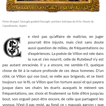
Pieter Bruegel, l’aveugle guidant l’aveugle, peinture Satirique du XVIe, Musée de
Capodimonte, Naples
e n’est pas qu’affaire de maîtrise, en juger
pourrait être injuste, mais c’est sans doute
aussi question de milieu, de fréquentations ou
d’expériences. La poésie de Villon est née dans
la rue et s’en nourrit, celle de Rutebeuf n’y est
pas autant enracinée. Il y a encore, me semble-t’il, quelque
chose de lié à la nature profonde de ces deux hommes. D’un
côté, ce Villon qui ose tout, se mêle aux brigands, et se tient
toujours sur le fil, ce Villon que l’on torture aussi et qui payera
jusque dans ses chairs les écarts auxquels le mènent ses
fréquentations, ses choix et finalement sa folie d’être jusqu’au
bout, son orgueil peut-être encore, de celle que partagent les
voyoux. N’est-il pas resté, au fond, ce « mauvais garçon » que