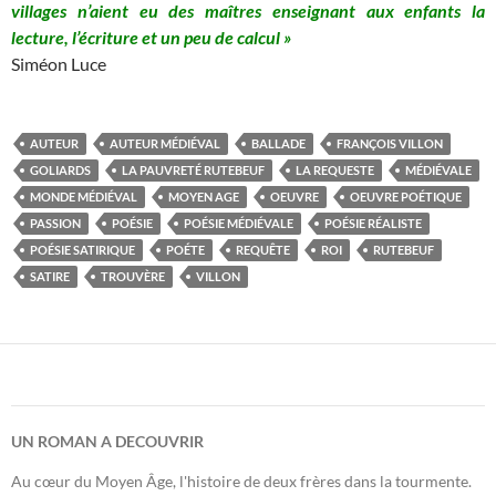
villages n’aient eu des maîtres enseignant aux enfants la
lecture, l’écriture et un peu de calcul »
Siméon Luce
AUTEUR
AUTEUR MÉDIÉVAL
BALLADE
FRANÇOIS VILLON
GOLIARDS
LA PAUVRETÉ RUTEBEUF
LA REQUESTE
MÉDIÉVALE
MONDE MÉDIÉVAL
MOYEN AGE
OEUVRE
OEUVRE POÉTIQUE
PASSION
POÉSIE
POÉSIE MÉDIÉVALE
POÉSIE RÉALISTE
POÉSIE SATIRIQUE
POÉTE
REQUÊTE
ROI
RUTEBEUF
SATIRE
TROUVÈRE
VILLON
UN ROMAN A DECOUVRIR
Au cœur du Moyen Âge, l'histoire de deux frères dans la tourmente.