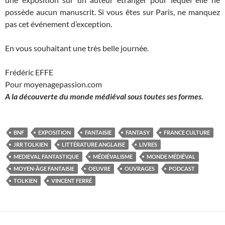
possède aucun manuscrit. Si vous êtes sur Paris, ne manquez
pas cet événement d’exception.
En vous souhaitant une très belle journée.
Frédéric EFFE
Pour moyenagepassion.com
A la découverte du monde médiéval sous toutes ses formes.
BNF
EXPOSITION
FANTAISIE
FANTASY
FRANCE CULTURE
JRR TOLKIEN
LITTÉRATURE ANGLAISE
LIVRES
MEDIEVAL FANTASTIQUE
MÉDIÉVALISME
MONDE MÉDIÉVAL
MOYEN-ÂGE FANTAISIE
OEUVRE
OUVRAGES
PODCAST
TOLKIEN
VINCENT FERRÉ