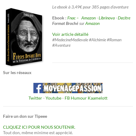
Le ebook à 3,49€ pour 385 pages d'aventure
Ebook :
Fnac –
Amazon
-
Librinova
-
Decitre
Format Broché
sur
Amazon
Voir article détaillé
#MedecineMedievale #Alchimie #Roman
#Aventure
Sur les réseaux
Twitter
-
Youtube
-
FB Humour Kaamelott
Faire un don sur Tipeee
CLIQUEZ ICI POUR NOUS SOUTENIR.
Tout don, même minime est apprécié.