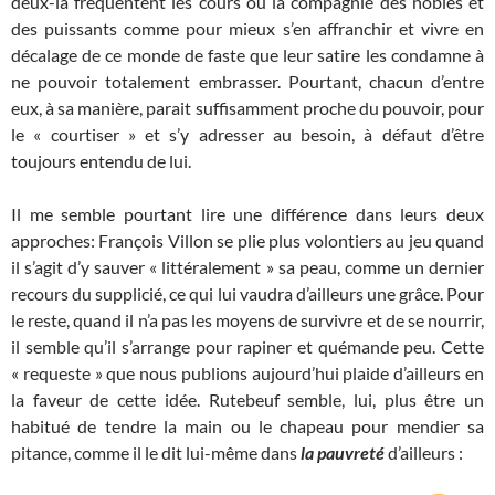
deux-là fréquentent les cours ou la compagnie des nobles et
des puissants comme pour mieux s’en affranchir et vivre en
décalage de ce monde de faste que leur satire les condamne à
ne pouvoir totalement embrasser. Pourtant, chacun d’entre
eux, à sa manière, parait suffisamment proche du pouvoir, pour
le « courtiser » et s’y adresser au besoin, à défaut d’être
toujours entendu de lui.
Il me semble pourtant lire une différence dans leurs deux
approches: François Villon se plie plus volontiers au jeu quand
il s’agit d’y sauver « littéralement » sa peau, comme un dernier
recours du supplicié, ce qui lui vaudra d’ailleurs une grâce. Pour
le reste, quand il n’a pas les moyens de survivre et de se nourrir,
il semble qu’il s’arrange pour rapiner et quémande peu. Cette
« requeste » que nous publions aujourd’hui plaide d’ailleurs en
la faveur de cette idée. Rutebeuf semble, lui, plus être un
habitué de tendre la main ou le chapeau pour mendier sa
pitance, comme il le dit lui-même dans
la pauvreté
d’ailleurs :