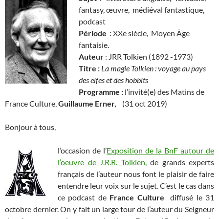
fantasy, œuvre, médiéval fantastique,
podcast
Période
: XXe siècle, Moyen Âge
fantaisie.
Auteur
: JRR Tolkien (1892 -1973)
Titre :
La magie Tolkien : voyage au pays
des elfes et des hobbits
Programme :
l’invité(e) des Matins de
France Culture,
Guillaume Erner,
(31 oct 2019)
Bonjour à tous,
l’occasion de l’
Exposition de la BnF autour de
l’oeuvre de J.R.R. Tolkien
, de grands experts
français de l’auteur nous font le plaisir de faire
entendre leur voix sur le sujet. C’est le cas dans
ce podcast de
France Culture
diffusé le 31
octobre dernier. On y fait un large tour de l’auteur du Seigneur