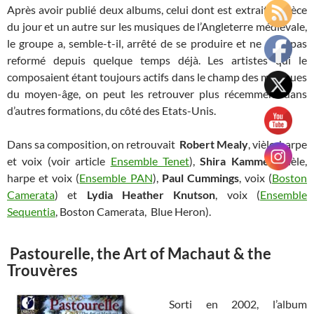
Après avoir publié deux albums, celui dont est extrait la pièce
du jour et un autre sur les musiques de l’Angleterre médiévale,
le groupe a, semble-t-il, arrêté de se produire et ne s’est pas
reformé depuis quelque temps déjà. Les artistes qui le
composaient étant toujours actifs dans le champ des musiques
du moyen-âge, on peut les retrouver plus récemment dans
d’autres formations, du côté des Etats-Unis.
Dans sa composition, on retrouvait
Robert Mealy
, vièle, harpe
et voix (voir article
Ensemble Tenet
),
Shira Kammen
, vièle,
harpe et voix (
Ensemble PAN
),
Paul Cummings
, voix (
Boston
Camerata
) et
Lydia Heather Knutson
, voix (
Ensemble
Sequentia
, Boston Camerata, Blue Heron).
Pastourelle, the Art of Machaut & the
Trouvères
Sorti en 2002, l’album