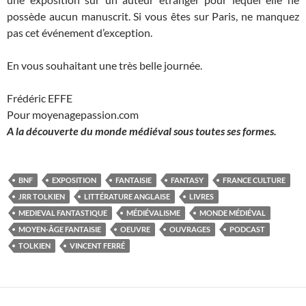
possède aucun manuscrit. Si vous êtes sur Paris, ne manquez
pas cet événement d’exception.
En vous souhaitant une très belle journée.
Frédéric EFFE
Pour moyenagepassion.com
A la découverte du monde médiéval sous toutes ses formes.
BNF
EXPOSITION
FANTAISIE
FANTASY
FRANCE CULTURE
JRR TOLKIEN
LITTÉRATURE ANGLAISE
LIVRES
MEDIEVAL FANTASTIQUE
MÉDIÉVALISME
MONDE MÉDIÉVAL
MOYEN-ÂGE FANTAISIE
OEUVRE
OUVRAGES
PODCAST
TOLKIEN
VINCENT FERRÉ