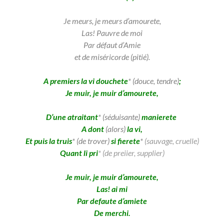
Je meurs, je meurs d’amourete,
Las! Pauvre de moi
Par défaut d’Amie
et de miséricorde (pitié).
A premiers la vi douchete
* (douce, tendre)
;
Je muir, je muir d’amourete,
D’une atraitant
* (séduisante)
manierete
A dont
(alors)
la vi,
Et puis la truis
* (de trover)
si fierete
*
(sauvage, cruelle)
Quant li pri
* (de
preiier, supplier)
Je muir, je muir d’amourete,
Las! ai mi
Par defaute d’amiete
De merchi.