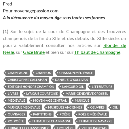
Fred
Pour moyenagepassion.com
A la découverte du moyen-âge sous toutes ses formes
(1)
Sur le sujet de la cour de Champagne et des trouvères
champenois de la fin du XIIe et des débuts du XIIIe siècle, on
pourra valablement consulter nos articles sur
Blondel de
Nesle
, sur
Gace Brûlé
et bien sûr sur
Thibaut de Champagne
.
CHAMPAGNE
CHANSON
CHANSON MÉDIÉVALE
CHRISTOPHER CALLAHAN
DANIEL E. O'SULLIVAN
EDITIONS HONORÉ CHAMPION
LANGUE D'OIL
LITTÉRATURE
LIVRES
LYRIQUE COURTOISE
MARIE-GENEVIÈVE GROSSEL
MÉDIÉVALE
MOYEN-ÂGE CENTRAL
MUSIQUE
MUSIQUE MEDIEVALE
MUSIQUES ANCIENNES
OEUVRES
OIL
OUVRAGES
PARTITIONS
POÉSIE
POÉSIE MÉDIÉVALE
ROI POÈTE
THIBAUT DE CHAMPAGNE
THIBAUT DE NAVARRE
THIBAUT LE CHANSONNIER
TROUVÈRE
VIEUX FRANÇAIS