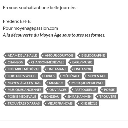
En vous souhaitant une belle journée.
Frédéric EFFE.
Pour moyenagepassion.com
A la découverte du Moyen Âge sous toutes ses formes.
ADAM DE LA HALLE
AMOUR COURTOIS
BIBLIOGRAPHIE
CHANSON
CHANSON MÉDIÉVALE
EARLY MUSIC
ENSEMBLE MÉDIÉVAL
FINE AMANT
FINE AMOR
FORTUNE'S WHEEL
LIVRES
MÉDIÉVALE
MOYEN AGE
MOYEN-ÂGE CENTRAL
MUSIQUE
MUSIQUE MEDIEVALE
MUSIQUES ANCIENNES
OUVRAGES
PASTOURELLE
POÉSIE
POÉSIE MÉDIÉVALE
RONDEAU
SHIRA KAMMEN
TROUVÈRE
TROUVÈRES D'ARRAS
VIEUX FRANÇAIS
XIIIE SIÈCLE