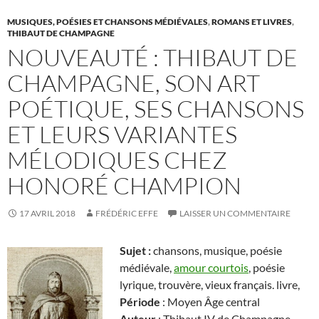
MUSIQUES, POÉSIES ET CHANSONS MÉDIÉVALES
,
ROMANS ET LIVRES
,
THIBAUT DE CHAMPAGNE
NOUVEAUTÉ : THIBAUT DE
CHAMPAGNE, SON ART
POÉTIQUE, SES CHANSONS
ET LEURS VARIANTES
MÉLODIQUES CHEZ
HONORÉ CHAMPION
17 AVRIL 2018
FRÉDÉRIC EFFE
LAISSER UN COMMENTAIRE
Sujet :
chansons, musique, poésie
médiévale,
amour courtois
, poésie
lyrique, trouvère, vieux français. livre,
Période
: Moyen Âge central
Auteur
: Thibaut IV de Champagne