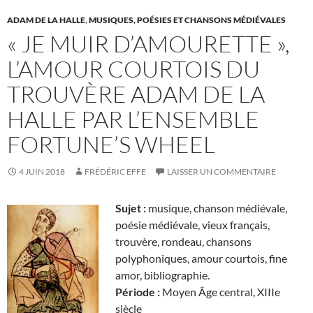
ADAM DE LA HALLE
,
MUSIQUES, POÉSIES ET CHANSONS MÉDIÉVALES
« JE MUIR D’AMOURETTE »,
L’AMOUR COURTOIS DU
TROUVÈRE ADAM DE LA
HALLE PAR L’ENSEMBLE
FORTUNE’S WHEEL
4 JUIN 2018
FRÉDÉRIC EFFE
LAISSER UN COMMENTAIRE
Sujet :
musique, chanson médiévale,
poésie médiévale, vieux français,
trouvère, rondeau, chansons
polyphoniques, amour courtois, fine
amor, bibliographie.
Période :
Moyen Âge central, XIIIe
siècle