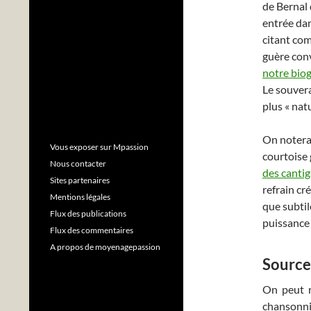
de Bernal 
entrée dan
citant co
guère con
notre bio
Le souvera
plus « natu
On notera 
Vous exposer sur Mpassion
courtoise
Nous contacter
des canti
Sites partenaires
refrain cr
Mentions légales
que subtil
Flux des publications
puissance a
Flux des commentaires
A propos de moyenagepassion
Source
On peut r
chansonni