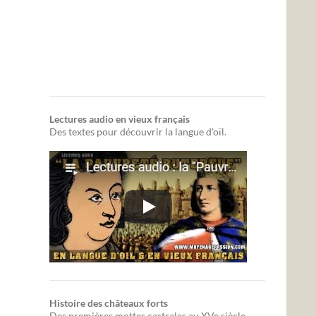
Lectures audio en vieux français
Des textes pour découvrir la langue d'oïl.
Histoire des châteaux forts
Des premières mottes castrales au XVe siècle