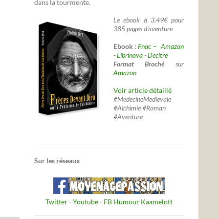
dans la tourmente.
Le ebook à 3,49€ pour
385 pages d'aventure
Ebook :
Fnac –
Amazon
-
Librinova
-
Decitre
Format Broché
sur
Amazon
Voir article détaillé
#MedecineMedievale
#Alchimie #Roman
#Aventure
Sur les réseaux
Twitter
-
Youtube
-
FB Humour Kaamelott