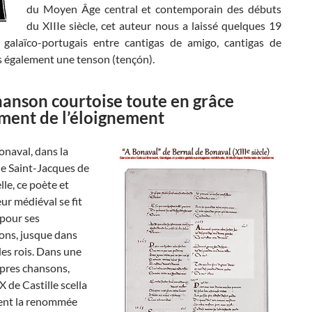
du Moyen Âge central et contemporain des débuts
du XIIIe siècle, cet auteur nous a laissé quelques 19
 galaïco-portugais entre cantigas de amigo, cantigas de
s également une tenson (tençón).
anson courtoise toute en grâce
ment de l’éloignement
onaval, dans la
de Saint-Jacques de
le, ce poète et
r médiéval se fit
 pour ses
ons, jusque dans
des rois. Dans une
opres chansons,
 de Castille scella
ent la renommée