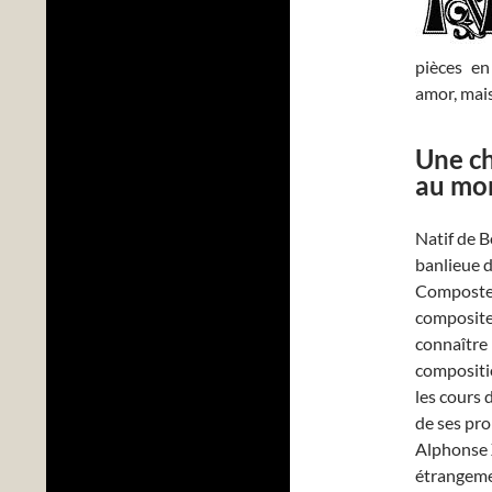
pièces en
amor, mai
Une ch
au mo
Natif de B
banlieue 
Compostel
compositeu
connaître
compositi
les cours 
de ses pr
Alphonse X
étrangem