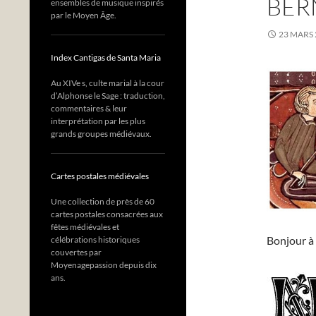
BER
ensembles de musique inspirés
par le Moyen Âge.
23 MARS 
Index Cantigas de Santa Maria
Au XIVe s, culte marial à la cour
d’Alphonse le Sage : traduction,
commentaires & leur
interprétation par les plus
grands groupes médiévaux.
Cartes postales médiévales
Une collection de près de 60
cartes postales consacrées aux
fêtes médiévales et
Bonjour à 
célébrations historiques
couvertes par
Moyenagepassion depuis dix
ans.