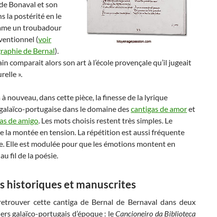
de Bonaval et son
s la postérité en le
mme un troubadour
ventionnel (
voir
graphie de Bernal
).
in comparait alors son art à l’école provençale qu’il jugeait
relle ».
à nouveau, dans cette pièce, la finesse de la lyrique
 galaïco-portugaise dans le domaine des
cantigas de amor
et
gas de amigo
. Les mots choisis restent très simples. Le
ée la montée en tension. La répétition est aussi fréquente
e. Elle est modulée pour que les émotions montent en
u fil de la poésie.
s historiques et manuscrites
etrouver cette cantiga de Bernal de Bernaval dans deux
ers galaïco-portugais d’époque : le
Cancioneiro da Biblioteca