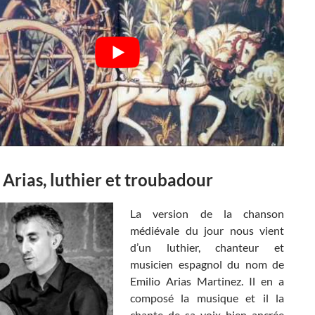
 Arias, luthier et troubadour
La version de la chanson
médiévale du jour nous vient
d’un luthier, chanteur et
musicien espagnol du nom de
Emilio Arias Martinez. Il en a
composé la musique et il la
chante de sa voix bien ancrée