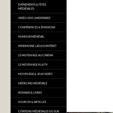
EVÈNEMENTS & FÊTES
MÉDIÉVALES
VIDÉO-DOCUMENTAIRES
CONFÉRENCES & ÉMISSIONS
HUMOUR MÉDIÉVAL
PATRIMOINE, LIEUX D’INTÉRÊT
LE MOYEN ÂGE AU CINÉMA
LE MOYEN ÂGE À LA TV
MOYEN ÂGE & JEUX VIDÉO
MÉDECINE MÉDIÉVALE
ROMANS & LIVRES
SOURCES & ARTICLES
CITATIONS MÉDIÉVALES OU SUR