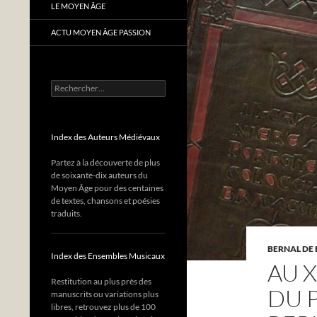
LE MOYEN ÂGE
ACTU MOYEN ÂGE PASSION
Rechercher :
Index des Auteurs Médiévaux
Partez à la découverte de plus
de soixante-dix auteurs du
Moyen Âge pour des centaines
de textes, chansons et poésies
traduits.
BERNAL DE
Index des Ensembles Musicaux
AU X
Restitution au plus près des
DU 
manuscrits ou variations plus
libres, retrouvez plus de 100