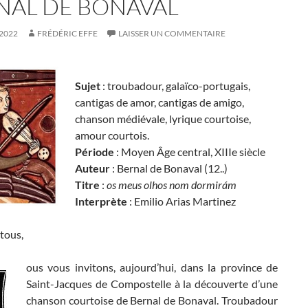
NAL DE BONAVAL
2022
FRÉDÉRIC EFFE
LAISSER UN COMMENTAIRE
Sujet
: troubadour, galaïco-portugais,
cantigas de amor, cantigas de amigo,
chanson médiévale, lyrique courtoise,
amour courtois.
Période
: Moyen Âge central, XIIIe siècle
Auteur
: Bernal de Bonaval (12..)
Titre
:
os meus olhos nom dormirám
Interprète
: Emilio Arias Martinez
tous,
ous vous invitons, aujourd’hui, dans la province de
Saint-Jacques de Compostelle à la découverte d’une
chanson courtoise de Bernal de Bonaval. Troubadour