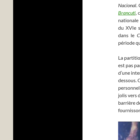
Nacional
.
Brancuti
, 
nationale 
du XVIe s
dans le
C
période qu
La partiti
est pas p
d’une inte
dessous. C
personnel
jolis vers
barrière d
fournisson