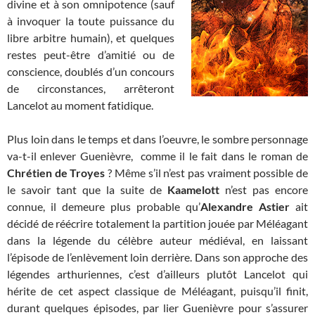
divine et à son omnipotence (sauf
à invoquer la toute puissance du
libre arbitre humain), et quelques
restes peut-être d’amitié ou de
conscience, doublés d’un concours
de circonstances, arrêteront
Lancelot
au moment fatidique.
Plus loin dans le temps et dans l’oeuvre, le sombre personnage
va-t-il enlever Guenièvre, comme il le fait dans le roman de
Chrétien de Troyes
? Même s’il n’est pas vraiment possible de
le savoir tant que la suite de
Kaamelott
n’est pas encore
connue, il demeure plus probable qu’
Alexandre Astier
ait
décidé de réécrire totalement la partition jouée par Méléagant
dans la légende du célèbre auteur médiéval, en laissant
l’épisode de l’enlèvement loin derrière. Dans son approche des
légendes arthuriennes, c’est d’ailleurs plutôt Lancelot qui
hérite de cet aspect classique de Méléagant, puisqu’il finit,
durant quelques épisodes, par lier Guenièvre pour s’assurer