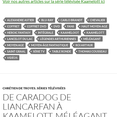
Voir nos autres articles sur la série télévisée Kaamelott ici
ALEXANDRE ASTIER
BLU-RAY
CARLO BRANDT
CHEVALIER
COFFRET
COFFRET DVD
DVD
FANS
HAUT MOYEN-AGE
HEROIC FANTASY
INTÉGRALE
KAAMELOOT
KAAMELOTT
LANCELOT DU LAC
LÉGENDES ARTHURIENNES
MÉLÉAGANT
MOYEN AGE
MOYEN-ÂGE FANTASTIQUE
ROI ARTHUR
SAINT GRAAL
SÉRIE TV
TABLE RONDE
THOMAS COUSSEAU
VIDÉOS
CHRÉTIEN DE TROYES
,
SÉRIES TÉLÉVISÉES
DE CARADOG DE
LIANCARFAN À
KAAMELOTT, MÉLÉAGANT,