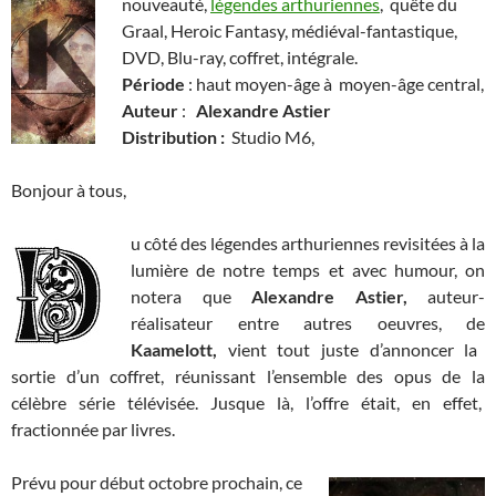
nouveauté,
légendes arthuriennes
, quête du
Graal, Heroic Fantasy, médiéval-fantastique,
DVD, Blu-ray, coffret, intégrale.
Période
: haut moyen-âge à moyen-âge central,
Auteur
:
Alexandre Astier
Distribution :
Studio M6,
Bonjour à tous,
u côté des légendes arthuriennes revisitées à la
lumière de notre temps et avec humour, on
notera que
Alexandre Astier,
auteur-
réalisateur entre autres oeuvres, de
Kaamelott,
vient tout juste d’annoncer la
sortie d’un coffret, réunissant l’ensemble des opus de la
célèbre
série télévisée. Jusque là, l’offre était, en effet,
fractionnée par livres.
Prévu pour début octobre prochain, ce