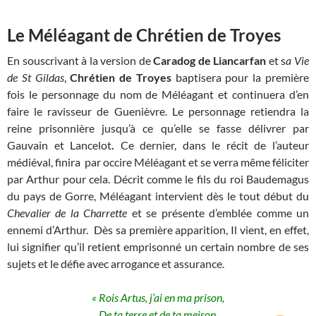
Le Méléagant de Chrétien de Troyes
En souscrivant à la version de
Caradog de Liancarfan
et s
a Vie
de St Gildas
,
Chrétien de Troyes
baptisera pour la première
fois le personnage du nom de Méléagant et continuera d’en
faire le ravisseur de Guenièvre.
Le personnage retiendra la
reine prisonnière jusqu’à ce qu’elle se fasse délivrer par
Gauvain et Lancelot
.
Ce dernier, dans le récit de l’auteur
médiéval, finira par occire Méléagant et se verra même féliciter
par Arthur pour cela. Décrit comme le fils du roi Baudemagus
du pays de Gorre, Méléagant intervient dès le tout début du
Chevalier de la Charrette
et se présente d’emblée comme un
ennemi d’Arthur. Dès sa première apparition, Il vient, en effet,
lui signifier qu’il retient emprisonné un certain nombre de ses
sujets et le défie avec arrogance et assurance.
« Rois Artus, j’ai en ma prison,
De ta terre et de ta meison,