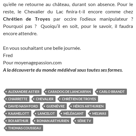
qu’elle ne retourne au château, durant son absence. Pour le
reste, le Chevalier du Lac finira-t-il encore comme chez
Chrétien de Troyes
par occire l’odieux manipulateur ?
Pourquoi pas ? Quoiqu’il en soit, pour le savoir, il faudra
encore attendre.
En vous souhaitant une belle journée.
Fred
Pour moyenagepassion.com
A la découverte du monde médiéval sous toutes ses formes.
ALEXANDRE ASTIER
CARADOG DE LIANCARFAN
CARLO BRANDT
CHARRETTE
CHEVALIER
CHRÉTIEN DE TROYES
DAVID NASH FORD
GUENIÈVRE
HÉROS ARTHURIEN
KAAMELOTT
LANCELOT
MÉLÉAGANT
MELWAS
ROI ARTHUR
ROMAN ARTHURIEN
SÉRIE TV
THOMAS COUSSEAU