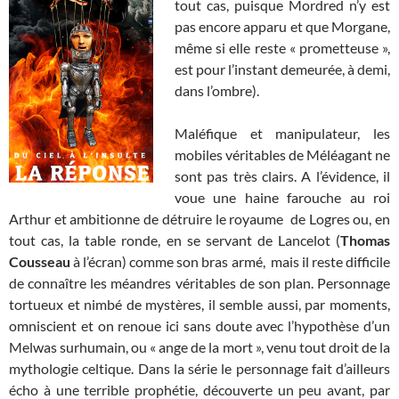
tout cas, puisque Mordred n’y est
pas encore apparu et que Morgane,
même si elle reste « prometteuse »,
est pour l’instant demeurée, à demi,
dans l’ombre).
Maléfique et manipulateur, les
mobiles véritables de Méléagant ne
sont pas très clairs. A l’évidence, il
voue une haine farouche au roi
Arthur et ambitionne de détruire le royaume de Logres ou, en
tout cas, la table ronde, en se servant de Lancelot (
Thomas
Cousseau
à l’écran) comme son bras armé, mais il reste difficile
de connaître les méandres véritables de son plan. Personnage
tortueux et nimbé de mystères, il semble aussi, par moments,
omniscient et on renoue ici sans doute avec l’hypothèse d’un
Melwas surhumain, ou « ange de la mort », venu tout droit de la
mythologie celtique. Dans la série le personnage fait d’ailleurs
écho à une terrible prophétie, découverte un peu avant, par