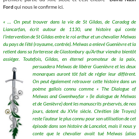
Ford
qui
nous le confirme ici.
« … On peut trouver dans la vie de St Gildas, de Caradog de
Liancarfan, écrit autour de 1130, une histoire qui conte
l’intervention de St Gildas entre le roi arthur et un chevalier Melwas
du pays de l’été (royaume, contrée). Melwas a enlevé Guenièvre et la
retient dans sa forteresse de Glastonbury qu’Arthur viendra bientôt
assiéger. Toutefois, Gildas, en éternel promoteur de la paix,
persuadera Melwas de libérer Guenièvre et
les deux
monarques auront tôt fait de régler leur différent.
On peut également retrouver cette histoire dans un
poème gallois connu comme «
The Dialogue of
Melwas and Gwenhwyfar » (
le dialogue de Melwas
et de Genièvre) dont les manuscrits préservés, de nos
jours, datent du XVIe siècle. Chrétien (de Troyes)
reste l’auteur le plus connu pour son utilisation de cet
épisode dans son histoire de Lancelot, mais il nous y
conte que le chevalier avait tué Melwas (alias