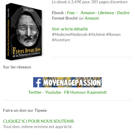
Le ebook à 3,49€ pour 385 pages d'aventure
Ebook :
Fnac –
Amazon
-
Librinova
-
Decitre
Format Broché
sur
Amazon
Voir article détaillé
#MedecineMedievale #Alchimie #Roman
#Aventure
Sur les réseaux
Twitter
-
Youtube
-
FB Humour Kaamelott
Faire un don sur Tipeee
CLIQUEZ ICI POUR NOUS SOUTENIR.
Tout don, même minime est apprécié.