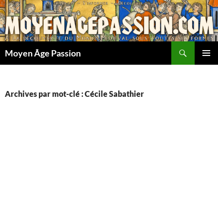
Aller
au
contenu
Recherche
Moyen Âge Passion
MENU
PRINCI
Archives par mot-clé : Cécile Sabathier