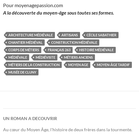
Pour moyenagepassion.com
A la découverte du moyen-âge sous toutes ses formes.
ARCHITECTURE MÉDIÉVALE
ARTISANS
CÉCILE SABATHIER
CHANTIER MÉDIÉVAL
CONSTRUCTION MÉDIÉVALE
CORPS DE MÉTIERS
FRANÇAIS 263
HISTOIRE MÉDIÉVALE
MÉDIÉVALE
MÉDIÉVISTE
MÉTIERS ANCIENS
MÉTIERS DE LA CONSTRUCTION
MOYEN AGE
MOYEN-ÂGE TARDIF
MUSÉE DE CLUNY
UN ROMAN A DECOUVRIR
Au cœur du Moyen Âge, l'histoire de deux frères dans la tourmente.