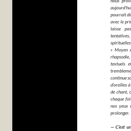
nous prov
aujourd’hu
pourrait d
avec le pri
laisse pa
tentative
spirituell
« Moyen Âg
rhapsodie, 
textuels e
tremblemen
continue so
d’oreilles 
de chant, c
chaque foi
nos yeux u
prolonger.
— C’est u