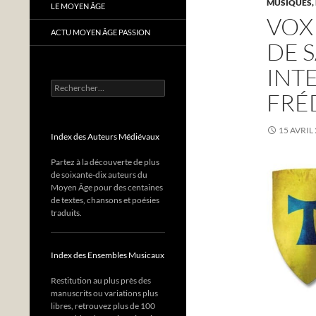
MUSIQUES,
LE MOYEN ÂGE
VOX
ACTU MOYEN ÂGE PASSION
DE S
INT
Rechercher :
FRÉ
15 AVRIL
Index des Auteurs Médiévaux
Partez à la découverte de plus
de soixante-dix auteurs du
Moyen Âge pour des centaines
de textes, chansons et poésies
traduits.
Index des Ensembles Musicaux
Restitution au plus près des
manuscrits ou variations plus
libres, retrouvez plus de 100