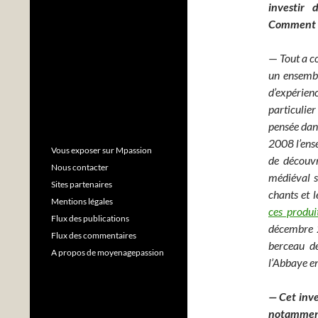
investir 
Comment a
—
Tout a c
un ensembl
d’expérie
particulie
pensée dans
2008 l’ense
Vous exposer sur Mpassion
de découvr
Nous contacter
médiéval so
Sites partenaires
chants et l
Mentions légales
ces produi
Flux des publications
décembre 2
Flux des commentaires
berceau de
A propos de moyenagepassion
l’Abbaye en
— Cet inve
notamment