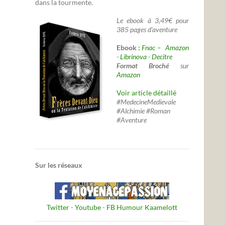
dans la tourmente.
Le ebook à 3,49€ pour
385 pages d'aventure
Ebook :
Fnac –
Amazon
-
Librinova
-
Decitre
Format Broché
sur
Amazon
Voir article détaillé
#MedecineMedievale
#Alchimie #Roman
#Aventure
Sur les réseaux
Twitter
-
Youtube
-
FB Humour Kaamelott