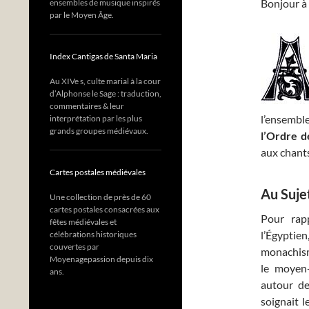
Bonjour à 
ensembles de musique inspirés
par le Moyen Âge.
Index Cantigas de Santa Maria
Au XIVe s, culte marial à la cour
d’Alphonse le Sage : traduction,
commentaires & leur
l’ensemble
interprétation par les plus
grands groupes médiévaux.
l’Ordre d
aux chants
Cartes postales médiévales
Au Suje
Une collection de près de 60
cartes postales consacrées aux
Pour rap
fêtes médiévales et
l’Égyptie
célébrations historiques
couvertes par
monachisme
Moyenagepassion depuis dix
le moyen-
ans.
autour de
soignait l