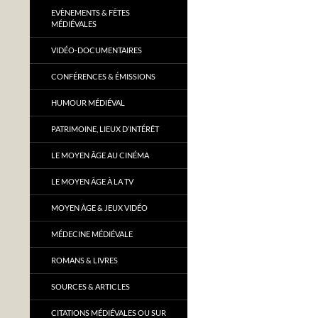
EVÈNEMENTS & FÊTES
MÉDIÉVALES
VIDÉO-DOCUMENTAIRES
CONFÉRENCES & ÉMISSIONS
HUMOUR MÉDIÉVAL
PATRIMOINE, LIEUX D’INTÉRÊT
LE MOYEN ÂGE AU CINÉMA
LE MOYEN ÂGE À LA TV
MOYEN ÂGE & JEUX VIDÉO
MÉDECINE MÉDIÉVALE
ROMANS & LIVRES
SOURCES & ARTICLES
CITATIONS MÉDIÉVALES OU SUR