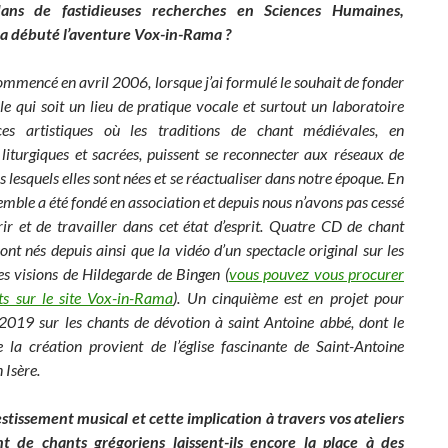
dans de fastidieuses recherches en Sciences Humaines,
 débuté l’aventure Vox-in-Rama ?
ommencé en avril 2006, lorsque j’ai formulé le souhait de fonder
e qui soit un lieu de pratique vocale et surtout un laboratoire
nces artistiques où les traditions de chant médiévales, en
r liturgiques et sacrées, puissent se reconnecter aux réseaux de
 lesquels elles sont nées et se réactualiser dans notre époque. En
mble a été fondé en association et depuis nous n’avons pas cessé
ir et de travailler dans cet état d’esprit. Quatre CD de chant
nt nés depuis ainsi que la vidéo d’un spectacle original sur les
es visions de Hildegarde de Bingen (
vous pouvez vous procurer
ts sur le site Vox-in-Rama
).
Un cinquième est en projet pour
019 sur les chants de dévotion à saint Antoine abbé, dont le
 la création provient de l’église fascinante de Saint-Antoine
 Isère.
stissement musical et cette implication à travers vos ateliers
 de chants grégoriens laissent-ils encore la place à des