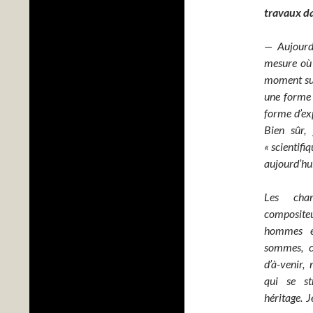
travaux da
— Aujourd’
mesure où 
moment sur
une forme 
forme d’exp
Bien sûr,
« scientifi
aujourd’hu
Les chan
composit
hommes e
sommes, c’
d’à-venir,
qui se st
héritage. J