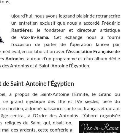
tous,
ujourd’hui, nous avons le grand plaisir de retranscrire
un entretien exclusif que nous a accordé
Frédéric
Rantières
, le fondateur et directeur artistique
de
Vox-In-Rama.
Cet échange nous a fourni
l’occasion de parler de l’opération lancée par
 médiéval, en collaboration avec l’
Association Française de
es Antonins
, autour d’un programme et d’un album dédié
 des Antonins et à Saint-Antoine l’Égyptien.
t de Saint-Antoine l’Égyptien
pel, à propos de Saint-Antoine l’Ermite, le Grand ou
n, ce grand mystique des IIIe et IVe siècles, père du
 chrétien, a donné naissance, sur le sol français et durant
âge central, à l’Ordre des Antonins. D’abord
organisée
s reliques du Saint qui, disait-on,
e mal des ardents, cette confrérie a