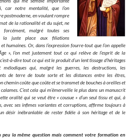
enons qui me semble importante
i, car notre mentalité, que l’on
ire postmoderne, en voulant rompre
mat de la rationalité et du sujet, ne
s forcément, malgré toutes ses
s, la juste place aux filiations
es et humaines.
Or, dans l’expression fourre-tout que l’on appelle
e », l’on met justement tout ce qui relève de l’esprit de la
c’est-à-dire tout ce qui est le produit d’un lent tissage d’héritages
t mélodiques qui, malgré les guerres, les destructions, les
ts de terre de toute sorte et les distances entre les êtres,
n chemin coûte que coûte et se transmet de bouches à oreilles et
à calames. C’est cela qui m’émerveille le plus dans un manuscrit
ette oralité qui se veut être « cousue » d’un seul tissu et qui, à
s, avec ses infimes variantes et corruptions, affirme toujours à
n désir inébranlable de rester fidèle à son héritage et de le
n peu la même question mais comment votre formation en