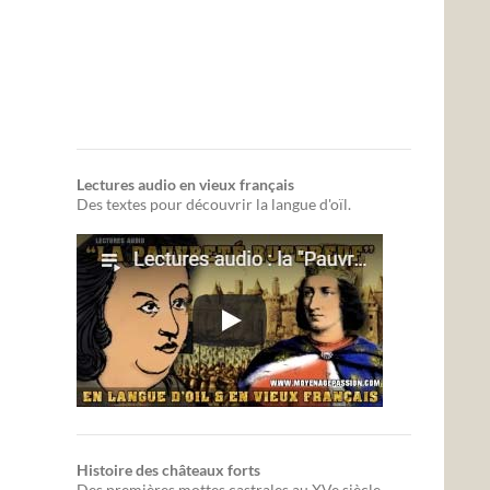
Lectures audio en vieux français
Des textes pour découvrir la langue d'oïl.
Histoire des châteaux forts
Des premières mottes castrales au XVe siècle