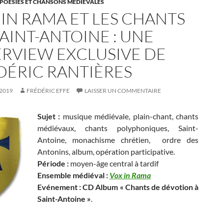
 POÉSIES ET CHANSONS MÉDIÉVALES
 IN RAMA ET LES CHANTS
AINT-ANTOINE : UNE
ERVIEW EXCLUSIVE DE
DÉRIC RANTIÈRES
 2019
FRÉDÉRIC EFFE
LAISSER UN COMMENTAIRE
Sujet :
musique médiévale, plain-chant, chants
médiévaux, chants polyphoniques, Saint-
Antoine, monachisme chrétien, ordre des
Antonins, album, opération participative.
Période :
moyen-âge central à tardif
Ensemble médiéval :
Vox in Rama
Evénement : C
D Album «
Chants de dévotion à
Saint-Antoine »
.