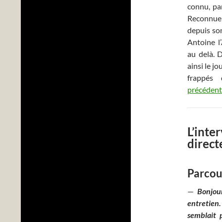
connu, par
Reconnue 
depuis son
Antoine l
au delà. 
ainsi le jo
frappés 
précédent 
L’inte
direct
Parcour
—
Bonjour
entretien
semblait 