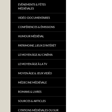
EVÈNEMENTS & FÊTES
MÉDIÉVALES
VIDÉO-DOCUMENTAIRES
CONFÉRENCES & ÉMISSIONS
HUMOUR MÉDIÉVAL
PATRIMOINE, LIEUX D’INTÉRÊT
LE MOYEN ÂGE AU CINÉMA
LE MOYEN ÂGE À LA TV
MOYEN ÂGE & JEUX VIDÉO
MÉDECINE MÉDIÉVALE
ROMANS & LIVRES
SOURCES & ARTICLES
CITATIONS MÉDIÉVALES OU SUR