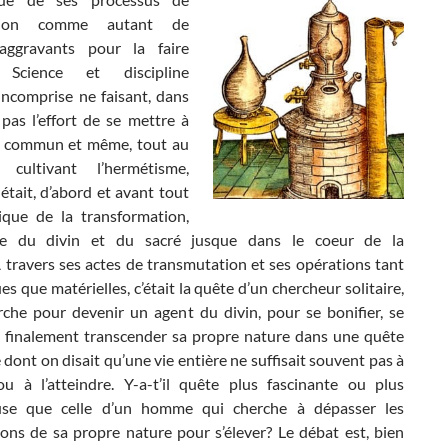
ssion comme autant de
 aggravants pour la faire
 Science et discipline
incomprise ne faisant, dans
pas l’effort de se mettre à
u commun et même, tout au
, cultivant l’hermétisme,
 était, d’abord et avant tout
que de la transformation,
e du divin et du sacré jusque dans le coeur de la
 travers ses actes de transmutation et ses opérations tant
s que matérielles, c’était la quête d’un chercheur solitaire,
che pour devenir un agent du divin, pour se bonifier, se
et finalement transcender sa propre nature dans une quête
e dont on disait qu’une vie entière ne suffisait souvent pas à
 ou à l’atteindre. Y-a-t’il quête plus fascinante ou plus
euse que celle d’un homme qui cherche à dépasser les
ions de sa propre nature pour s’élever? Le débat est, bien