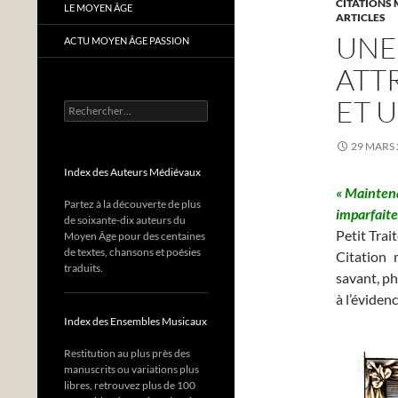
CITATIONS 
LE MOYEN ÂGE
ARTICLES
UNE
ACTU MOYEN ÂGE PASSION
ATT
ET 
Rechercher :
29 MARS 
Index des Auteurs Médiévaux
« Maintena
Partez à la découverte de plus
imparfaite
de soixante-dix auteurs du
Petit Trait
Moyen Âge pour des centaines
de textes, chansons et poésies
Citation 
traduits.
savant, ph
à l’éviden
Index des Ensembles Musicaux
Restitution au plus près des
manuscrits ou variations plus
libres, retrouvez plus de 100