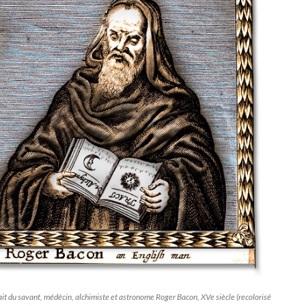
it du savant, médécin, alchimiste et astronome Roger Bacon, XVe siècle (recolorisé