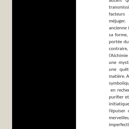
transmi
facteurs
méjuger.
ancienne 
sa forme, 
portée d
contraire
l’Alchimie
une mysti
une quêt
matière. A
symbolique
en recher
purifier 
initiatiqu
l’épuiser
merveill
imperfect