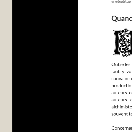
et retraité par
Quand 
Outre les 
faut y vo
convaincu
productio
auteurs or
auteurs 
alchimist
souvent te
Concernant