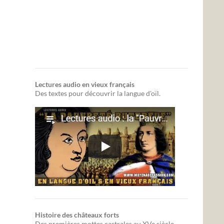
Lectures audio en vieux français
Des textes pour découvrir la langue d'oïl.
Histoire des châteaux forts
Des premières mottes castrales au XVe siècle