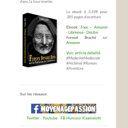
dans la tourmente.
Le ebook à 3,49€ pour
385 pages d'aventure
Ebook :
Fnac –
Amazon
-
Librinova
-
Decitre
Format Broché
sur
Amazon
Voir article détaillé
#MedecineMedievale
#Alchimie #Roman
#Aventure
Sur les réseaux
Twitter
-
Youtube
-
FB Humour Kaamelott