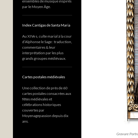
ensembles de musique inspirés
par le Moyen Âge.
Index Cantigas de Santa Maria
Au XIVe s, culte marial à la cour
d’Alphonse le Sage : traduction,
commentaires & leur
interprétation par les plus
grands groupes médiévaux.
Cartes postales médiévales
Une collection de près de 60
cartes postales consacrées aux
fêtes médiévales et
célébrations historiques
couvertes par
Moyenagepassion depuis dix
ans.
Gravure Portra