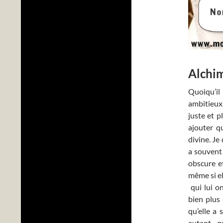
Alchim
Quoiqu’il 
ambitieux 
juste et p
ajouter qu
divine. Je
a souvent 
obscure et
même si el
qui lui on
bien plus
qu’elle a 
autant 