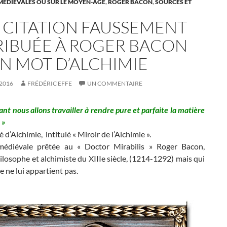
MÉDIÉVALES OU SUR LE MOYEN-ÂGE
,
ROGER BACON
,
SOURCES ET
 CITATION FAUSSEMENT
RIBUÉE À ROGER BACON
UN MOT D’ALCHIMIE
2016
FRÉDÉRIC EFFE
UN COMMENTAIRE
nt nous allons travailler à rendre pure et parfaite la matière
 »
é d’Alchimie, intitulé « Miroir de l’Alchimie ».
médiévale prêtée au « Doctor Mirabilis » Roger Bacon,
ilosophe et alchimiste du XIIIe siècle, (1214-1292) mais qui
ce ne lui appartient pas.