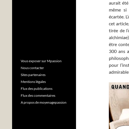
aurait ét
même si l
écartée. L
cet articl
tirée de l
alchimiae)
être cont
300 ans av
philosopha
Vous exposer sur Mpassion
pour l’in
Nous contacter
admirable 
Sites partenaires
Mentions légales
Flux des publications
Flux des commentaires
A propos de moyenagepassion