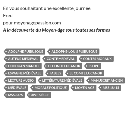
En vous souhaitant une excellente journée.
Fred
pour moyenagepassion.com
A la découverte du Moyen-âge sous toutes ses formes
ADOLPHE PUIBUSQUE
ALDOPHE-LOUIS PUIBUSQUE
AUTEUR MÉDIÉVAL
CONTE MÉDIÉVAL
CONTES MORAUX
DON JUAN MANUEL
EL CONDE LUCANOR
ESOPE
ESPAGNE MÉDIÉVALE
FABLES
LE COMTE LUCANOR
LECTURE AUDIO
LITTÉRATURE MÉDIÉVALE
MANUSCRIT ANCIEN
MÉDIÉVALE
MORALE POLITIQUE
MOYEN AGE
MSS 18415
MSS 6376
XIVE SIÈCLE