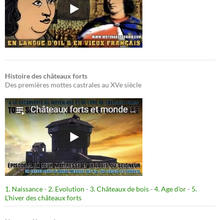
Histoire des châteaux forts
Des premières mottes castrales au XVe siècle
1. Naissance
-
2. Evolution
-
3. Châteaux de bois
-
4. Age d’or
-
5.
L’hiver des châteaux forts