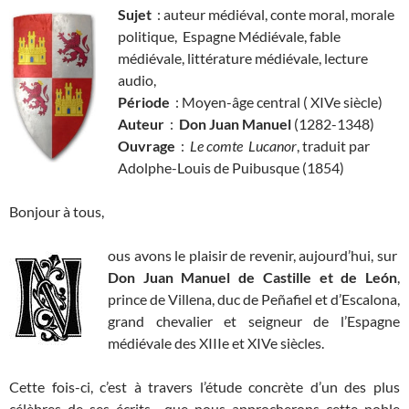
Sujet
: auteur médiéval, conte moral, morale
politique, Espagne Médiévale, fable
médiévale, littérature médiévale, lecture
audio,
Période
: Moyen-âge central ( XIVe siècle)
Auteur
:
Don Juan Manuel
(1282-1348)
Ouvrage
:
Le comte Lucanor
, traduit par
Adolphe-Louis de Puibusque (1854)
Bonjour à tous,
ous avons le plaisir de revenir, aujourd’hui, sur
Don Juan Manuel de Castille et de León
,
prince de Villena, duc de Peñafiel et d’Escalona,
grand chevalier et seigneur de l’Espagne
médiévale des XIIIe et XIVe siècles.
Cette fois-ci, c’est à travers l’étude concrète d’un des plus
célèbres de ses écrits que nous approcherons cette noble