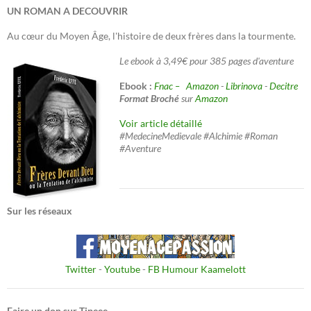
UN ROMAN A DECOUVRIR
Au cœur du Moyen Âge, l'histoire de deux frères dans la tourmente.
Le ebook à 3,49€ pour 385 pages d'aventure
Ebook :
Fnac –
Amazon
-
Librinova
-
Decitre
Format Broché
sur
Amazon
Voir article détaillé
#MedecineMedievale #Alchimie #Roman
#Aventure
Sur les réseaux
Twitter
-
Youtube
-
FB Humour Kaamelott
Faire un don sur Tipeee