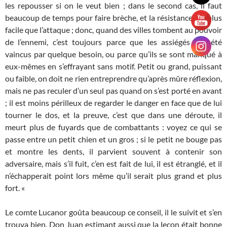
les repousser si on le veut bien ; dans le second cas, il faut
beaucoup de temps pour faire brèche, et la résistance est plus
facile que l’attaque ; donc, quand des villes tombent au pouvoir
de l’ennemi, c’est toujours parce que les assiégés ont été
vaincus par quelque besoin, ou parce qu’ils se sont manqué à
eux-mêmes en s’effrayant sans motif. Petit ou grand, puissant
ou faible, on doit ne rien entreprendre qu’après mûre réflexion,
mais ne pas reculer d’un seul pas quand on s’est porté en avant
; il est moins périlleux de regarder le danger en face que de lui
tourner le dos, et la preuve, c’est que dans une déroute, il
meurt plus de fuyards que de combattants : voyez ce qui se
passe entre un petit chien et un gros ; si le petit ne bouge pas
et montre les dents, il parvient souvent à contenir son
adversaire, mais s’il fuit, c’en est fait de lui, il est étranglé, et il
n’échapperait point lors même qu’il serait plus grand et plus
fort. «
Le comte Lucanor goûta beaucoup ce conseil, il le suivit et s’en
trouva bien. Don Juan estimant aussi que la leçon était bonne