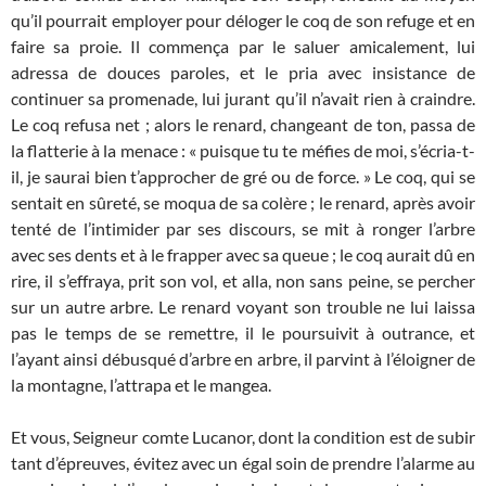
qu’il pourrait employer pour déloger le coq de son refuge et en
faire sa proie. Il commença par le saluer amicalement, lui
adressa de douces paroles, et le pria avec insistance de
continuer sa promenade, lui jurant qu’il n’avait rien à craindre.
Le coq refusa net ; alors le renard, changeant de ton, passa de
la flatterie à la menace : « puisque tu te méfies de moi, s’écria-t-
il, je saurai bien t’approcher de gré ou de force. » Le coq, qui se
sentait en sûreté, se moqua de sa colère ; le renard, après avoir
tenté de l’intimider par ses discours, se mit à ronger l’arbre
avec ses dents et à le frapper avec sa queue ; le coq aurait dû en
rire, il s’effraya, prit son vol, et alla, non sans peine, se percher
sur un autre arbre. Le renard voyant son trouble ne lui laissa
pas le temps de se remettre, il le poursuivit à outrance, et
l’ayant ainsi débusqué d’arbre en arbre, il parvint à l’éloigner de
la montagne, l’attrapa et le mangea.
Et vous, Seigneur comte Lucanor, dont la condition est de subir
tant d’épreuves, évitez avec un égal soin de prendre l’alarme au