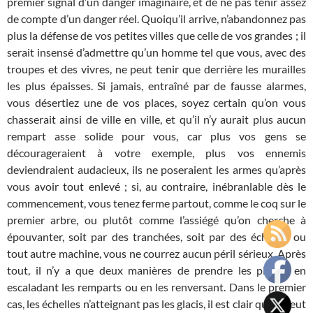
premier signal d’un danger imaginaire, et de ne pas tenir assez
de compte d’un danger réel. Quoiqu’il arrive, n’abandonnez pas
plus la défense de vos petites villes que celle de vos grandes ; il
serait insensé d’admettre qu’un homme tel que vous, avec des
troupes et des vivres, ne peut tenir que derrière les murailles
les plus épaisses. Si jamais, entraîné par de fausse alarmes,
vous désertiez une de vos places, soyez certain qu’on vous
chasserait ainsi de ville en ville, et qu’il n’y aurait plus aucun
rempart asse solide pour vous, car plus vos gens se
décourageraient à votre exemple, plus vos ennemis
deviendraient audacieux, ils ne poseraient les armes qu’après
vous avoir tout enlevé ; si, au contraire, inébranlable dès le
commencement, vous tenez ferme partout, comme le coq sur le
premier arbre, ou plutôt comme l’assiégé qu’on cherche à
épouvanter, soit par des tranchées, soit par des échelles ou
tout autre machine, vous ne courrez aucun péril sérieux. Après
tout, il n’y a que deux manières de prendre les places, en
escaladant les remparts ou en les renversant. Dans le premier
cas, les échelles n’atteignant pas les glacis, il est clair qu’on peut