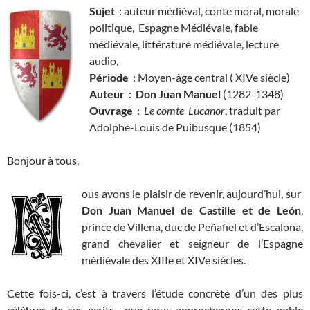
Sujet
: auteur médiéval, conte moral, morale
politique, Espagne Médiévale, fable
médiévale, littérature médiévale, lecture
audio,
Période
: Moyen-âge central ( XIVe siècle)
Auteur
:
Don Juan Manuel
(1282-1348)
Ouvrage
:
Le comte Lucanor
, traduit par
Adolphe-Louis de Puibusque (1854)
Bonjour à tous,
ous avons le plaisir de revenir, aujourd’hui, sur
Don Juan Manuel de Castille et de León
,
prince de Villena, duc de Peñafiel et d’Escalona,
grand chevalier et seigneur de l’Espagne
médiévale des XIIIe et XIVe siècles.
Cette fois-ci, c’est à travers l’étude concrète d’un des plus
célèbres de ses écrits que nous approcherons cette noble