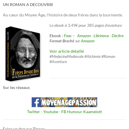
UN ROMAN A DECOUVRIR
Au cœur du Moyen Âge, l'histoire de deux frères dans la tourmente.
Le ebook à 3,49€ pour 385 pages d'aventure
Ebook :
Fnac –
Amazon
-
Librinova
-
Decitre
Format Broché
sur
Amazon
Voir article détaillé
#MedecineMedievale #Alchimie #Roman
#Aventure
Sur les réseaux
Twitter
-
Youtube
-
FB Humour Kaamelott
Faire un don sur Tipeee