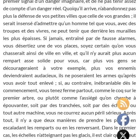
premier signal d’un danger imaginaire, et de ne pas tenir assez
de compte d’un danger réel. Quoiqu’il arrive, n’abandonnez pas
plus la défense de vos petites villes que celle de vos grandes ; il
serait insensé d’admettre qu’un homme tel que vous, avec des
troupes et des vivres, ne peut tenir que derrière les murailles
les plus épaisses. Si jamais, entraîné par de fausse alarmes,
vous désertiez une de vos places, soyez certain qu’on vous
chasserait ainsi de ville en ville, et qu’il n’y aurait plus aucun
rempart asse solide pour vous, car plus vos gens se
décourageraient à votre exemple, plus vos ennemis
deviendraient audacieux, ils ne poseraient les armes qu’après
vous avoir tout enlevé ; si, au contraire, inébranlable dès le
commencement, vous tenez ferme partout, comme le coq sur le
premier arbre, ou plutôt comme l’assiégé qu’on cherche à
épouvanter, soit par des tranchées, soit par des échelles ou
tout autre machine, vous ne courrez aucun péril sérieux. Après
tout, il n’y a que deux manières de prendre les places, en
escaladant les remparts ou en les renversant. Dans le premier
cas, les échelles n’atteignant pas les glacis, il est clair qu’on peut