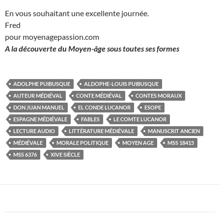
En vous souhaitant une excellente journée.
Fred
pour moyenagepassion.com
A la découverte du Moyen-âge sous toutes ses formes
ADOLPHE PUIBUSQUE
ALDOPHE-LOUIS PUIBUSQUE
AUTEUR MÉDIÉVAL
CONTE MÉDIÉVAL
CONTES MORAUX
DON JUAN MANUEL
EL CONDE LUCANOR
ESOPE
ESPAGNE MÉDIÉVALE
FABLES
LE COMTE LUCANOR
LECTURE AUDIO
LITTÉRATURE MÉDIÉVALE
MANUSCRIT ANCIEN
MÉDIÉVALE
MORALE POLITIQUE
MOYEN AGE
MSS 18415
MSS 6376
XIVE SIÈCLE