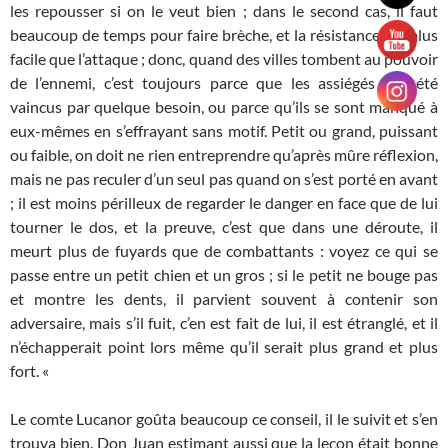
les repousser si on le veut bien ; dans le second cas, il faut
beaucoup de temps pour faire brèche, et la résistance est plus
facile que l’attaque ; donc, quand des villes tombent au pouvoir
de l’ennemi, c’est toujours parce que les assiégés ont été
vaincus par quelque besoin, ou parce qu’ils se sont manqué à
eux-mêmes en s’effrayant sans motif. Petit ou grand, puissant
ou faible, on doit ne rien entreprendre qu’après mûre réflexion,
mais ne pas reculer d’un seul pas quand on s’est porté en avant
; il est moins périlleux de regarder le danger en face que de lui
tourner le dos, et la preuve, c’est que dans une déroute, il
meurt plus de fuyards que de combattants : voyez ce qui se
passe entre un petit chien et un gros ; si le petit ne bouge pas
et montre les dents, il parvient souvent à contenir son
adversaire, mais s’il fuit, c’en est fait de lui, il est étranglé, et il
n’échapperait point lors même qu’il serait plus grand et plus
fort. «
Le comte Lucanor goûta beaucoup ce conseil, il le suivit et s’en
trouva bien. Don Juan estimant aussi que la leçon était bonne