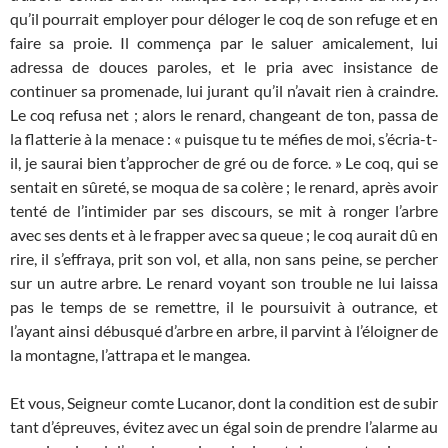
qu’il pourrait employer pour déloger le coq de son refuge et en
faire sa proie. Il commença par le saluer amicalement, lui
adressa de douces paroles, et le pria avec insistance de
continuer sa promenade, lui jurant qu’il n’avait rien à craindre.
Le coq refusa net ; alors le renard, changeant de ton, passa de
la flatterie à la menace : « puisque tu te méfies de moi, s’écria-t-
il, je saurai bien t’approcher de gré ou de force. » Le coq, qui se
sentait en sûreté, se moqua de sa colère ; le renard, après avoir
tenté de l’intimider par ses discours, se mit à ronger l’arbre
avec ses dents et à le frapper avec sa queue ; le coq aurait dû en
rire, il s’effraya, prit son vol, et alla, non sans peine, se percher
sur un autre arbre. Le renard voyant son trouble ne lui laissa
pas le temps de se remettre, il le poursuivit à outrance, et
l’ayant ainsi débusqué d’arbre en arbre, il parvint à l’éloigner de
la montagne, l’attrapa et le mangea.
Et vous, Seigneur comte Lucanor, dont la condition est de subir
tant d’épreuves, évitez avec un égal soin de prendre l’alarme au