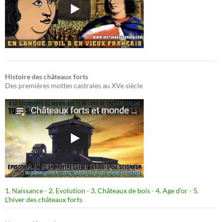
Histoire des châteaux forts
Des premières mottes castrales au XVe siècle
1. Naissance
-
2. Evolution
-
3. Châteaux de bois
-
4. Age d’or
-
5.
L’hiver des châteaux forts