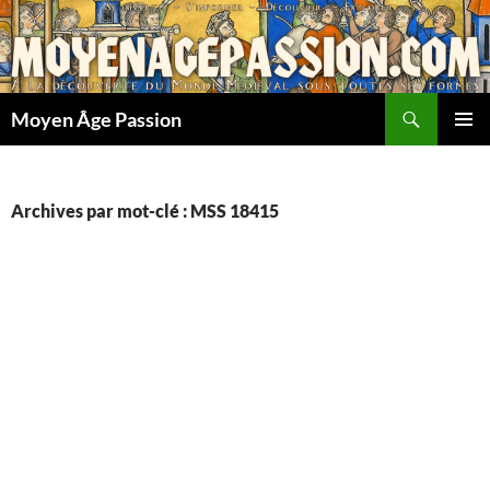
Aller
au
contenu
Recherche
Moyen Âge Passion
MENU
PRINCI
Archives par mot-clé : MSS 18415