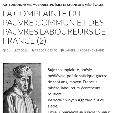
AUTEUR ANONYME
,
MUSIQUES, POÉSIES ET CHANSONS MÉDIÉVALES
LA COMPLAINTE DU
PAUVRE COMMUN ET DES
PAUVRES LABOUREURS DE
FRANCE (2)
5 JUILLET 2022
FRÉDÉRIC EFFE
LAISSER UN COMMENTAIRE
Sujet
: complainte, poésie
médiévale, poésie satirique, guerre
de cent ans, moyen-Français,
misère, laboureurs, écorcheurs,
routiers.
Période
: Moyen Âge tardif, XVe
siècle.
Titre
:
Complainte du pauvre commun