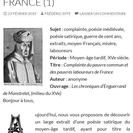
FRANCE (1)
25 FÉVRIER 2019
FRÉDÉRIC EFFE
LAISSER UN COMMENTAIRE
Sujet
: complainte, poésie médiévale,
poésie satirique, guerre de cent ans,
extraits, moyen-Français, misère,
laboureurs
Période
: Moyen-âge tardif, XVe siècle.
Titre
:
Complainte du pauvre commun et
des pauvres laboureurs de France
Auteur
: anonyme
Ouvrage
:
Les chroniques d’Enguerrand
de Monstrelet, (
milieu du XVe
)
Bonjour à tous,
ujourd’hui, nous vous proposons de découvrir
un large extrait d’une poésie satirique du
moyen-âge tardif, ayant pour titre
la