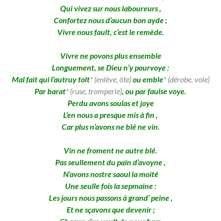
Qui vivez sur nous laboureurs ,
Confortez nous d’aucun bon ayde ;
Vivre nous fault, c’est le remède.
Vivre ne povons plus ensemble
Longuement, se Dieu n’y pourvoye :
Mal fait qui l’autruy tolt
* (enl
è
ve, ôte)
ou emble
* (dérobe, vole)
Par barat
* (ruse, tromperie)
, ou par faulse voye.
Perdu avons soulas et joye
L’en nous a presque mis à fin ,
Car plus n’avons ne blé ne vin.
Vin ne froment ne autre blé.
Pas seullement du pain d’avoyne ,
N’avons nostre saoul la moité
Une seulle fois la sepmaine :
Les jours nous passons à grand’ peine ,
Et ne sçavons que devenir ;