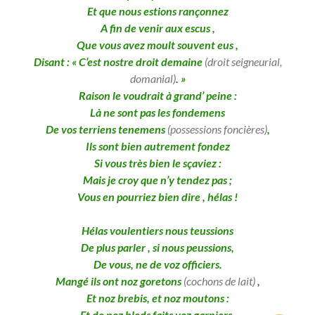
Et que nous estions rançonnez
A fin de venir aux escus ,
Que vous avez moult souvent eus ,
Disant : « C’est nostre droit demaine
(droit seigneurial,
domanial)
. »
Raison le voudrait à grand’ peine :
Là ne sont pas les fondemens
De vos terriens tenemens
(possessions foncières)
,
Ils sont bien autrement fondez
Si vous très bien le sçaviez :
Mais je croy que n’y tendez pas ;
Vous en pourriez bien dire , hélas !
Hélas voulentiers nous teussions
De plus parler , si nous peussions,
De vous, ne de voz officiers.
Mangé ils ont noz goretons
(cochons de lait)
,
Et noz brebis, et noz moutons :
Et de noz bleds faits voz garniers,