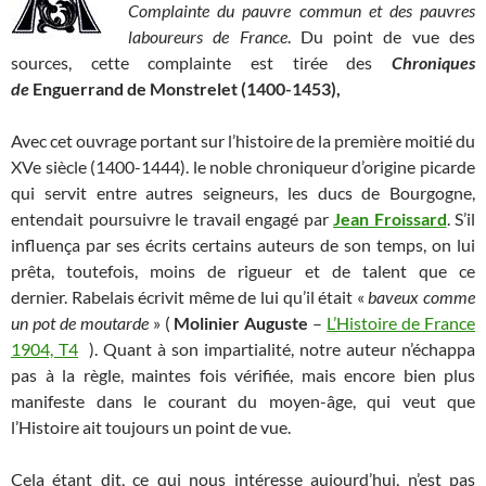
Complainte du pauvre commun et des pauvres
laboureurs de France
. Du point de vue des
sources, cette complainte est tirée des
Chroniques
de
Enguerrand de Monstrelet (1400-1453),
Avec cet ouvrage portant sur l’histoire de la première moitié du
XVe siècle (1400-1444). le noble chroniqueur d’origine picarde
qui servit entre autres seigneurs, les ducs de Bourgogne,
entendait poursuivre le travail engagé par
Jean Froissard
. S’il
influença par ses écrits certains auteurs de son temps, on lui
prêta, toutefois, moins de rigueur et de talent que ce
dernier. Rabelais écrivit même de lui qu’il était «
baveux comme
un pot de moutarde
» (
Molinier Auguste
–
L’Histoire de France
1904, T4
). Quant à son impartialité, notre auteur n’échappa
pas à la règle, maintes fois vérifiée, mais encore bien plus
manifeste dans le courant du moyen-âge, qui veut que
l’Histoire ait toujours un point de vue.
Cela étant dit, ce qui nous intéresse aujourd’hui, n’est pas