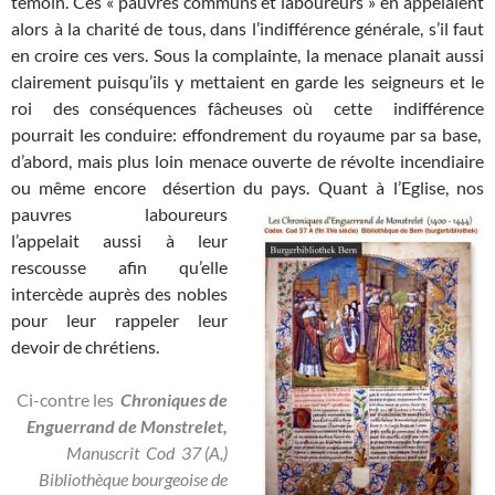
témoin. Ces « pauvres communs et laboureurs » en appelaient
alors à la charité de tous, dans l’indifférence générale, s’il faut
en croire ces vers. Sous la complainte, la menace planait aussi
clairement puisqu’ils y mettaient en garde les seigneurs et le
roi des conséquences fâcheuses où cette indifférence
pourrait les conduire: effondrement du royaume par sa base,
d’abord, mais plus loin menace ouverte de révolte incendiaire
ou même encore désertion du pays. Quant à l’Eglise, nos
pauvres laboureurs
l’appelait aussi à leur
rescousse afin qu’elle
intercède auprès des nobles
pour leur rappeler leur
devoir de chrétiens.
Ci-contre les
Chroniques de
Enguerrand de Monstrelet,
Manuscrit
Cod 37 (A,)
Bibliothèque bourgeoise de