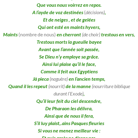
Que vous nous voirrez en repos.
A l’ayde de voz destinées
(
décisions
)
,
Et de neiges , et de gelées
Qui ont esté en maints hyvers,
Maints
(nombre de nous)
en cherront
(de choir)
trestous en vers,
Trestous morts la gueulle bayee
Avant que l’année soit passée,
Se Dieu n’y employe sa grâce.
Ainsi lui plaise qu’il le face,
Comme il feit aux Egyptiens
Jà pieca
(naguère)
en l’ancien temps,
Quand il les repeut
(nourrit)
de la manne
(nourriture biblique
durant l’Exode)
,
Qu’il leur feit du ciel descendre,
De Pharaon les délivra,
Ainsi que de nous il fera,
S’il luy plaist,.ains Pasques fleuries
Si vous ne menez meilleur vie :
Et puis
après ne dirons pas,