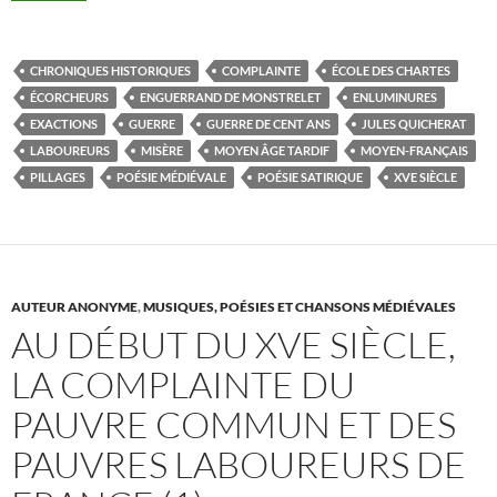
CHRONIQUES HISTORIQUES
COMPLAINTE
ÉCOLE DES CHARTES
ÉCORCHEURS
ENGUERRAND DE MONSTRELET
ENLUMINURES
EXACTIONS
GUERRE
GUERRE DE CENT ANS
JULES QUICHERAT
LABOUREURS
MISÈRE
MOYEN ÂGE TARDIF
MOYEN-FRANÇAIS
PILLAGES
POÉSIE MÉDIÉVALE
POÉSIE SATIRIQUE
XVE SIÈCLE
AUTEUR ANONYME
,
MUSIQUES, POÉSIES ET CHANSONS MÉDIÉVALES
AU DÉBUT DU XVE SIÈCLE,
LA COMPLAINTE DU
PAUVRE COMMUN ET DES
PAUVRES LABOUREURS DE