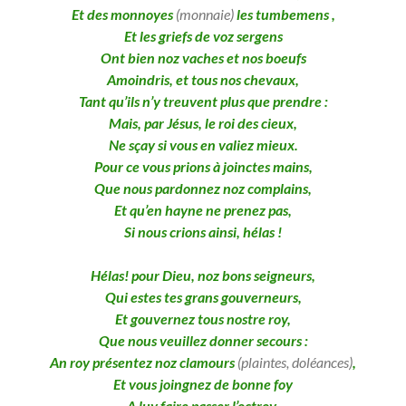
Et des monnoyes
(monnaie)
les tumbemens ,
Et les griefs de voz sergens
Ont bien noz vaches et nos boeufs
Amoindris, et tous nos chevaux,
Tant qu’ils n’y treuvent plus que prendre :
Mais, par Jésus, le roi des cieux,
Ne sçay si vous en valiez mieux.
Pour ce vous prions à joinctes mains,
Que nous pardonnez noz complains,
Et qu’en hayne ne prenez pas,
Si nous crions ainsi, hélas !
Hélas! pour Dieu, noz bons seigneurs,
Qui estes tes grans gouverneurs,
Et gouvernez tous nostre roy,
Que nous veuillez donner secours :
An roy présentez noz clamours
(plaintes, doléances)
,
Et vous joingnez de bonne foy
A luy faire passer l’octroy,