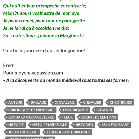
Qui nuit et jour m’empeche et contrarie;
Mès s’Amours voelt estre de mon aye
Jà pour creniel, pour tour ne pour garite
Je ne lairai qu’à occoision ne die:
Sus toutes flours j’aimme la Margherite.
Une belle journée à tous et longue Vie!
Fred
Pour moyenagepassion.com
« A la découverte du monde médiéval sous toutes ses formes
«
AUTEUR
BALLADE
CHEVALERIE
CHEVALIER
CHRONIQUES
CHRONIQUES DE FROISSART
CHRONIQUEUR
CITATION
EDOUARD III D'ANGLETERRE
FLEUR
GUERRE DE CENT ANS
HISTOIRE
HISTOIRE MÉDIÉVALE
HISTORIEN
JEAN FROISSART
JEHAN FROISSART
LÉGENDES ARTHURIENNES