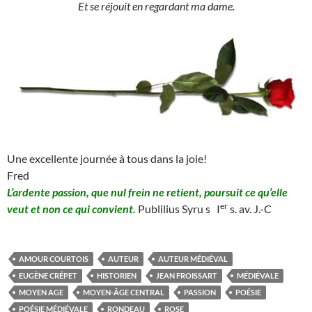
Et se réjouit en regardant ma dame.
Une excellente journée à tous dans la joie!
Fred
L’ardente passion, que nul frein ne retient, poursuit ce qu’elle
er
veut et non ce qui convient.
Publilius Syru s I
s. av. J.-C
AMOUR COURTOIS
AUTEUR
AUTEUR MÉDIÉVAL
EUGÈNE CRÉPET
HISTORIEN
JEAN FROISSART
MÉDIÉVALE
MOYEN AGE
MOYEN-ÂGE CENTRAL
PASSION
POÉSIE
POÉSIE MÉDIÉVALE
RONDEAU
ROSE