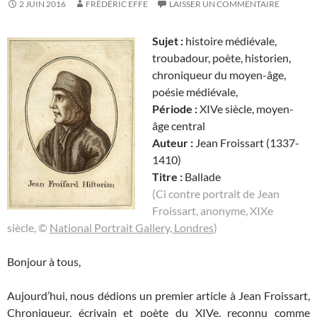
2 JUIN 2016
FRÉDÉRIC EFFE
LAISSER UN COMMENTAIRE
Sujet :
histoire médiévale,
troubadour, poète, historien,
chroniqueur du moyen-âge,
poésie médiévale,
Période :
XIVe siècle, moyen-
âge central
Auteur :
Jean Froissart (1337-
1410)
Titre :
Ballade
(Ci contre portrait de Jean
Froissart, anonyme, XIXe
siècle, ©
National Portrait Gallery, Londres
)
Bonjour à tous,
Aujourd’hui, nous dédions un premier article à Jean Froissart,
Chroniqueur, écrivain et poète du XIVe, reconnu comme