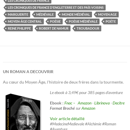
LES CRONIQUES DE FRANCE
LES CRONIQUES DE FRANCE D'ENGLETERRE ET DES PAÏS VOISINS
MARGUERITE
MÉDIÉVALE
MONDE MÉDIÉVAL
MOYEN AGE
MOYEN-ÂGE CENTRAL
POÉSIE
POÉSIE MÉDIÉVALE
POÉTE
REINE PHILIPPE
ROBERT DE NAMUR
TROUBADOUR
UN ROMAN A DECOUVRIR
Au cœur du Moyen Âge, l'histoire de deux frères dans la tourmente.
Le ebook à 3,49€ pour 385 pages d'aventure
Ebook :
Fnac –
Amazon
-
Librinova
-
Decitre
Format Broché
sur
Amazon
Voir article détaillé
#MedecineMedievale #Alchimie #Roman
#Aventure