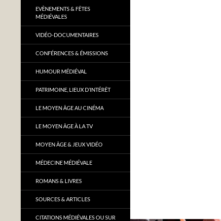
EVÈNEMENTS & FÊTES
MÉDIÉVALES
VIDÉO-DOCUMENTAIRES
CONFÉRENCES & ÉMISSIONS
HUMOUR MÉDIÉVAL
PATRIMOINE, LIEUX D’INTÉRÊT
LE MOYEN ÂGE AU CINÉMA
LE MOYEN ÂGE À LA TV
MOYEN ÂGE & JEUX VIDÉO
MÉDECINE MÉDIÉVALE
ROMANS & LIVRES
SOURCES & ARTICLES
CITATIONS MÉDIÉVALES OU SUR