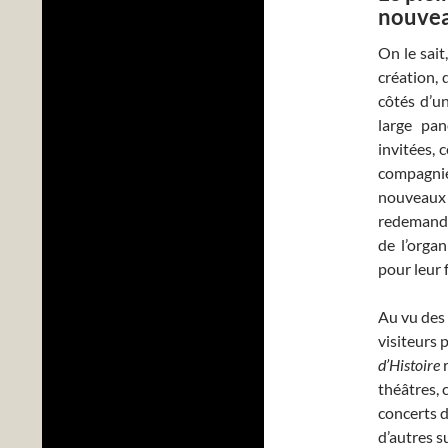
nouve
On le sait
création, 
côtés d’u
large pan
invitées, 
compagni
nouveaux 
redemande,
de l’orga
pour leur 
Au vu des 
visiteurs
d’Histoire
r
théâtres, 
concerts d
d’autres s