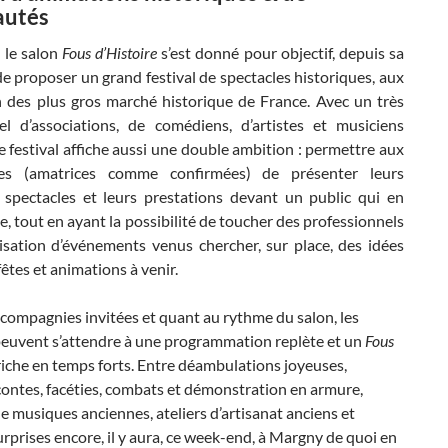
autés
, le salon
Fous d’Histoire
s’est donné pour objectif, depuis sa
de proposer un grand festival de spectacles historiques, aux
n des plus gros marché historique de France. Avec un très
el d’associations, de comédiens, d’artistes et musiciens
ce festival affiche aussi une double ambition : permettre aux
es (amatrices comme confirmées) de présenter leurs
spectacles et leurs prestations devant un public qui en
 tout en ayant la possibilité de toucher des professionnels
nisation d’événements venus chercher, sur place, des idées
fêtes et animations à venir.
compagnies invitées et quant au rythme du salon, les
 peuvent s’attendre à une programmation replète et un
Fous
iche en temps forts. Entre déambulations joyeuses,
contes, facéties, combats et démonstration en armure,
e musiques anciennes, ateliers d’artisanat anciens et
urprises encore, il y aura, ce week-end, à Margny de quoi en