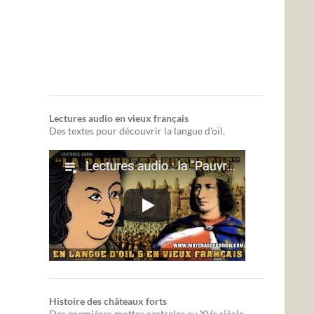
Lectures audio en vieux français
Des textes pour découvrir la langue d'oïl.
Histoire des châteaux forts
Des premières mottes castrales au XVe siècle