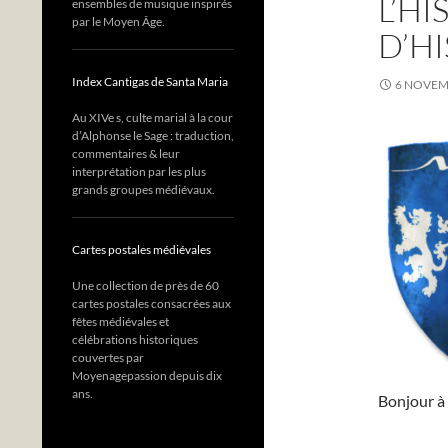
L’HI
ensembles de musique inspirés
par le Moyen Âge.
D’H
Index Cantigas de Santa Maria
6 NOVEM
Au XIVe s, culte marial à la cour
d’Alphonse le Sage : traduction,
commentaires & leur
interprétation par les plus
grands groupes médiévaux.
Cartes postales médiévales
Une collection de près de 60
cartes postales consacrées aux
fêtes médiévales et
célébrations historiques
couvertes par
Moyenagepassion depuis dix
ans.
Bonjour à 