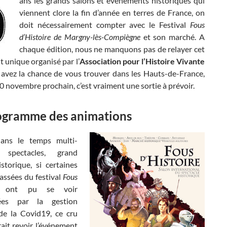
ans les grands salons et événements historiques qui
viennent clore la fin d’année en terres de France, on
doit nécessairement compter avec le Festival
Fous
d’Histoire de Margny-lès-Compiègne
et son marché. A
chaque édition, nous ne manquons pas de relayer cet
 unique organisé par l’
Association pour l’Histoire Vivante
s avez la chance de vous trouver dans les Hauts-de-France,
20 novembre prochain, c’est vraiment une sortie à prévoir.
ogramme des animations
ans le temps multi-
 spectacles, grand
storique, si certaines
assées du festival
Fous
ont pu se voir
ées par la gestion
 de la Covid19, ce cru
ait revoir l’événement