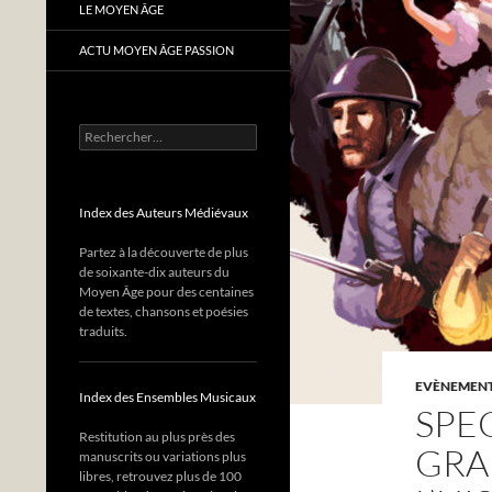
LE MOYEN ÂGE
ACTU MOYEN ÂGE PASSION
Rechercher :
Index des Auteurs Médiévaux
Partez à la découverte de plus
de soixante-dix auteurs du
Moyen Âge pour des centaines
de textes, chansons et poésies
traduits.
EVÈNEMENTS
Index des Ensembles Musicaux
SPE
Restitution au plus près des
GRA
manuscrits ou variations plus
libres, retrouvez plus de 100