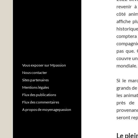
revenir à
côté ani
affiche p
historiq
comptera
compagni
pas que. 
couvre une
mondiale.
Vous exposer sur Mpassion
Nous contacter
Si le mar
Sites partenaires
grands de 
Mentions légales
les animat
Flux des publications
près de 
Flux des commentaires
provenance
A propos de moyenagepassion
seront re
Le plei