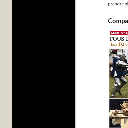
prendre pl
Compag