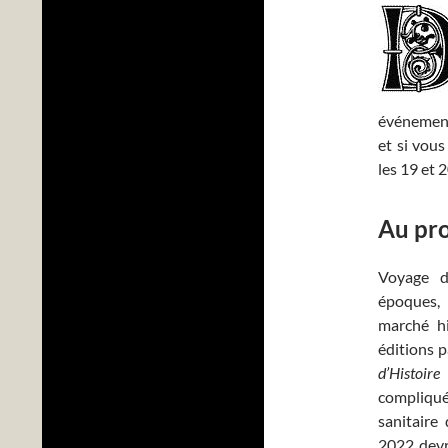
événement
et si vou
les 19 et 
Au pr
Voyage d
époques,
marché hi
éditions p
d’Histoire
compliqu
sanitaire
2022 devr