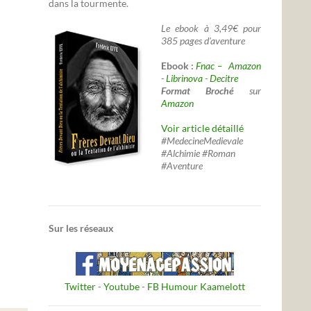
dans la tourmente.
Le ebook à 3,49€ pour
385 pages d'aventure
Ebook :
Fnac –
Amazon
-
Librinova
-
Decitre
Format Broché
sur
Amazon
Voir article détaillé
#MedecineMedievale
#Alchimie #Roman
#Aventure
Sur les réseaux
Twitter
-
Youtube
-
FB Humour Kaamelott