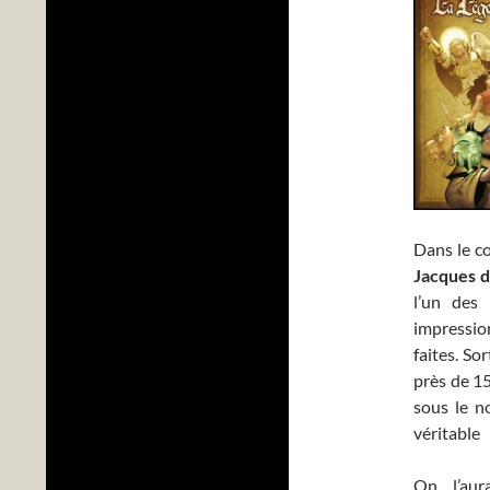
Dans le c
Jacques d
l’un des
impressio
faites. So
près de 15
sous le 
véritable
On l’aur