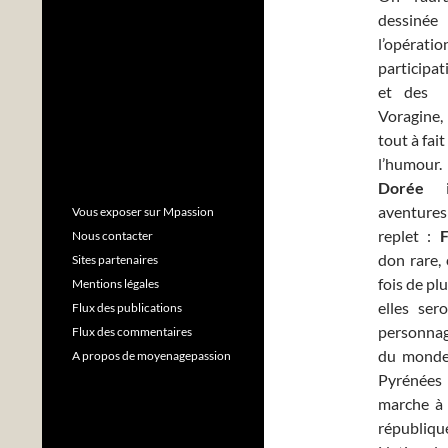
dessinée
l’opérat
participati
et des S
Voragine,
tout à fait
l’humour.
Dorée
aventure
Vous exposer sur Mpassion
replet :
Nous contacter
don rare, 
Sites partenaires
fois de pl
Mentions légales
elles ser
Flux des publications
personnag
Flux des commentaires
du monde
A propos de moyenagepassion
Pyrénées 
marche à 
république