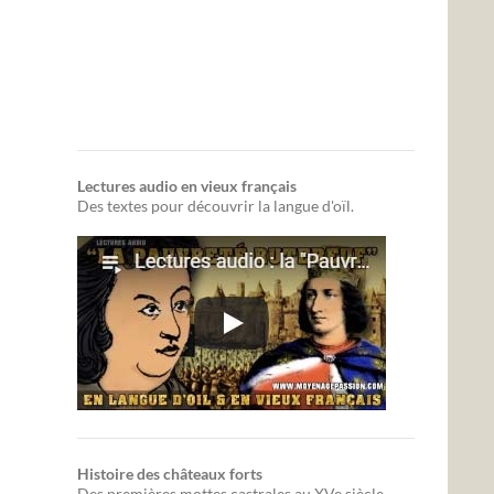
Lectures audio en vieux français
Des textes pour découvrir la langue d'oïl.
Histoire des châteaux forts
Des premières mottes castrales au XVe siècle