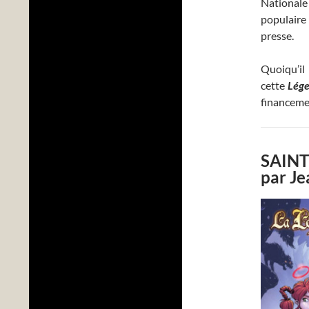
National
populaire
presse.
Quoiqu’il
cette
Lég
financeme
SAINT
par Je