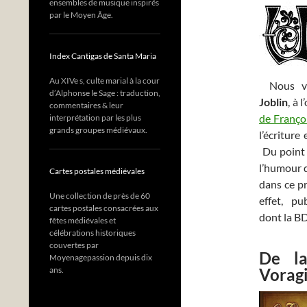
ensembles de musique inspirés
par le Moyen Âge.
Index Cantigas de Santa Maria
Au XIVe s, culte marial à la cour
Nous vous
d’Alphonse le Sage : traduction,
Joblin
, à 
commentaires & leur
de Franço
interprétation par les plus
grands groupes médiévaux.
l’écriture
Du point 
l’humour q
Cartes postales médiévales
dans ce p
Une collection de près de 60
effet, pu
cartes postales consacrées aux
dont la BD
fêtes médiévales et
célébrations historiques
couvertes par
De la
Moyenagepassion depuis dix
ans.
Voragi