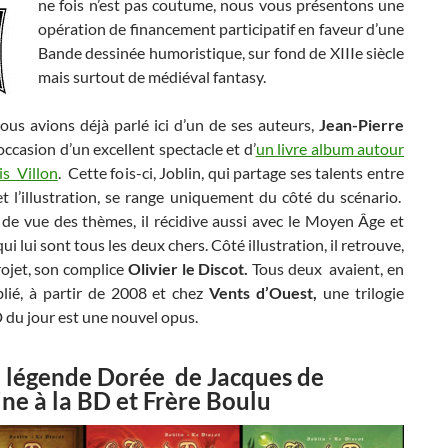
ne fois n’est pas coutume, nous vous présentons une
opération de financement participatif en faveur d’une
Bande dessinée humoristique, sur fond de XIIIe siècle
mais surtout de médiéval fantasy.
 avions déjà parlé ici d’un de ses auteurs,
Jean-Pierre
l’occasion d’un excellent spectacle et d’
un livre album autour
is Villon
. Cette fois-ci, Joblin, qui partage ses talents entre
 et l’illustration, se range uniquement du côté du scénario.
de vue des thèmes, il récidive aussi avec le Moyen Âge et
ui lui sont tous les deux chers. Côté illustration, il retrouve,
rojet, son complice
Olivier le Discot.
Tous deux avaient, en
blié, à partir de 2008 et chez
Vents d’Ouest,
une trilogie
 du jour est une nouvel opus.
 légende Dorée de Jacques de
ne à la BD et Frère Boulu