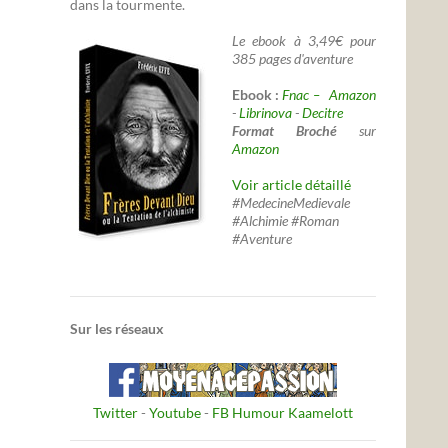
dans la tourmente.
Le ebook à 3,49€ pour
385 pages d'aventure
Ebook :
Fnac –
Amazon
-
Librinova
-
Decitre
Format Broché
sur
Amazon
Voir article détaillé
#MedecineMedievale
#Alchimie #Roman
#Aventure
Sur les réseaux
Twitter
-
Youtube
-
FB Humour Kaamelott