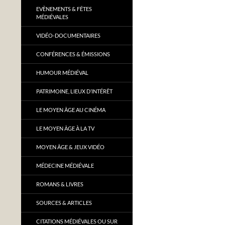
EVÈNEMENTS & FÊTES
MÉDIÉVALES
VIDÉO-DOCUMENTAIRES
CONFÉRENCES & ÉMISSIONS
HUMOUR MÉDIÉVAL
PATRIMOINE, LIEUX D’INTÉRÊT
LE MOYEN ÂGE AU CINÉMA
LE MOYEN ÂGE À LA TV
MOYEN ÂGE & JEUX VIDÉO
MÉDECINE MÉDIÉVALE
ROMANS & LIVRES
SOURCES & ARTICLES
CITATIONS MÉDIÉVALES OU SUR