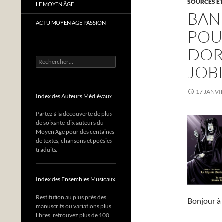
SOURCES ET
LE MOYEN ÂGE
BAND
ACTU MOYEN ÂGE PASSION
POU
DOR
Rechercher :
JOBL
17 JANVI
Index des Auteurs Médiévaux
Partez à la découverte de plus
de soixante-dix auteurs du
Moyen Âge pour des centaines
de textes, chansons et poésies
traduits.
Index des Ensembles Musicaux
Restitution au plus près des
Bonjour à
manuscrits ou variations plus
libres, retrouvez plus de 100