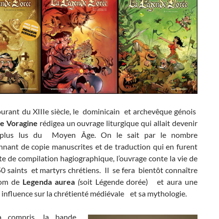
ourant du XIIIe siècle, le dominicain et archevêque génois
e Voragine
rédigea un ouvrage liturgique qui allait devenir
 plus lus du Moyen Âge. On le sait par le nombre
nnant de copie manuscrites et de traduction qui en furent
rte de compilation hagiographique, l’ouvrage conte la vie de
0 saints et martyrs chrétiens. Il se fera bientôt connaître
nom de
Legenda aurea
(
soit Légende dorée) et aura une
influence sur la chrétienté médiévale et sa mythologie.
a compris, la bande