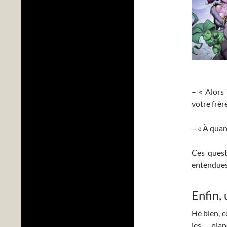
– « Alors
votre frèr
– « À qua
Ces quest
entendues 
Enfin, 
Hé bien, c
les pla