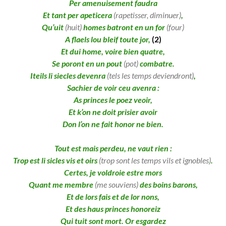
Per amenuisement faudra
Et tant per apeticera
(rapetisser, diminuer)
,
Qu’uit
(huit)
homes batront en un for
(four)
A flaels lou bleif toute jor,
(2)
Et dui home, voire bien quatre,
Se poront en un pout
(pot)
combatre.
Iteils li siecles devenra
(tels les temps deviendront)
,
Sachier de voir ceu avenra :
As princes le poez veoir,
Et k’on ne doit prisier avoir
Don l’on ne fait honor ne bien.
Tout est mais perdeu, ne vaut rien :
Trop est li sicles vis et oirs
(trop sont les temps vils et ignobles)
.
Certes, je voldroie estre mors
Quant me membre
(me souviens)
des boins barons,
Et de lors fais et de lor nons,
Et des haus princes honoreiz
Qui tuit sont mort. Or esgardez