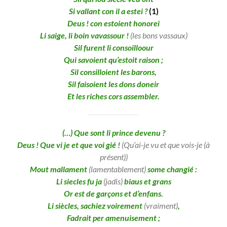
Si vallant con il a estei ?
(1)
Deus ! con estoient honorei
Li saige, li boin vavassour !
(les bons vassaux)
Sil furent li consoilloour
Qui savoient qu’estoit raison ;
Sil consilloient les barons,
Sil faisoient les dons doneir
Et les riches cors assembler.
(…) Que sont li prince devenu ?
Deus ! Que vi je et que voi gié !
(Qu’ai-je vu et que vois-je (à
présent))
Mout mallament
(lamentablement)
some changié :
Li siecles fu ja
(jadis)
biaus et grans
Or est de garçons et d’enfans.
Li siècles, sachiez voirement
(vraiment)
,
Fadrait per amenuisement ;