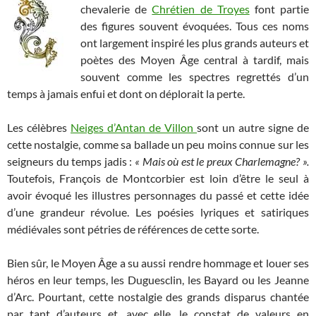
chevalerie de
Chrétien de Troyes
font partie
des figures souvent évoquées. Tous ces noms
ont largement inspiré les plus grands auteurs et
poètes des Moyen Âge central à tardif, mais
souvent comme les spectres regrettés d’un
temps à jamais enfui et dont on déplorait la perte.
Les célèbres
Neiges d’Antan de Villon
sont un autre signe de
cette nostalgie, comme sa ballade un peu moins connue sur les
seigneurs du temps jadis :
« Mais où est le preux Charlemagne? ».
Toutefois, François de Montcorbier est loin d’être le seul à
avoir évoqué les illustres personnages du passé et cette idée
d’une grandeur révolue. Les poésies lyriques et satiriques
médiévales sont pétries de références de cette sorte.
Bien sûr, le Moyen Âge a su aussi rendre hommage et louer ses
héros en leur temps, les Duguesclin, les Bayard ou les Jeanne
d’Arc. Pourtant, cette nostalgie des grands disparus chantée
par tant d’auteurs et, avec elle, le constat de valeurs en