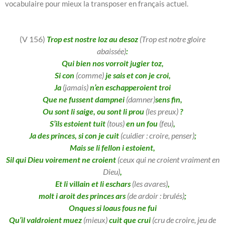
vocabulaire pour mieux la transposer en français actuel.
(V 156)
Trop est nostre loz au desoz
(Trop est notre gloire
abaissée)
:
Qui bien nos vorroit jugier toz,
Si con
(comme)
je sais et con je croi,
Ja
(jamais)
n’en eschapperoient troi
Que ne fussent dampnei
(damner)
sens fin,
Ou sont li saige, ou sont li prou
(les preux)
?
S’ils estoient tuit
(tous)
en un fou
(feu)
,
Ja des princes, si con je cuit
(cuidier : croire, penser)
;
Mais se li fellon i estoient,
Sil qui Dieu voirement ne croient
(ceux qui ne croient vraiment en
Dieu)
,
Et li villain et li eschars
(les avares)
,
molt i aroit des princes ars
(de ardoir : brulés)
;
Onques si loaus fous ne fui
Qu’il valdroient muez
(mieux)
cuit que crui
(cru de croire, jeu de