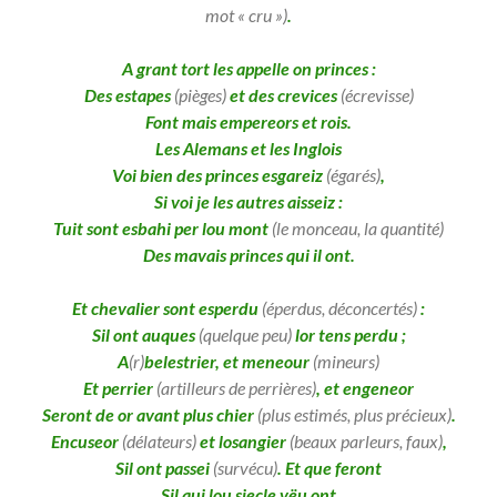
mot « cru »)
.
A grant tort les appelle on princes :
Des estapes
(pièges)
et des crevices
(écrevisse)
Font mais empereors et rois.
Les Alemans et les Inglois
Voi bien des princes esgareiz
(égarés)
,
Si voi je les autres aisseiz :
Tuit sont esbahi per lou mont
(le monceau, la quantité)
Des mavais princes qui il ont.
Et chevalier sont esperdu
(éperdus, déconcertés)
:
Sil ont auques
(quelque peu)
lor tens perdu ;
A
(r)
belestrier, et meneour
(mineurs)
Et perrier
(artilleurs de perrières)
, et engeneor
Seront de or avant plus chier
(plus estimés, plus précieux)
.
Encuseor
(délateurs)
et losangier
(beaux parleurs, faux)
,
Sil ont passei
(survécu)
. Et que feront
Sil qui lou siecle vëu ont