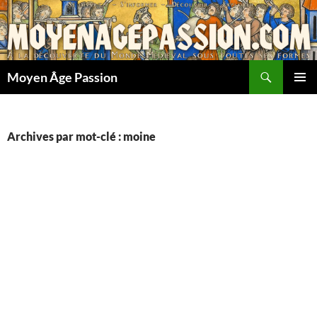
Aller
au
contenu
Recherche
Moyen Âge Passion
MENU
PRINCI
Archives par mot-clé : moine