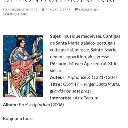
4 DÉCEMBRE 2023
FRÉDÉRIC EFFE
LAISSER UN
COMMENTAIRE
Sujet
: musique médiévale, Cantigas
de Santa Maria, galaïco-portugais,
culte marial, miracle, Sainte-Marie,
démon, apparition, vin, ivresse.
Période
: Moyen Âge central, XIIIe
siècle
Auteur
: Alphonse X (1221-1284)
Titre :
CSM 47 «
Virgen Santa María,
guarda-nos, se te praz
«
Interprète :
ArteFactum
Album
:
En el scriptorium
(2006)
Bonjour à tous,