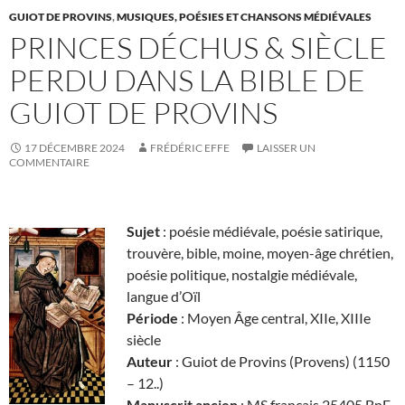
GUIOT DE PROVINS
,
MUSIQUES, POÉSIES ET CHANSONS MÉDIÉVALES
PRINCES DÉCHUS & SIÈCLE
PERDU DANS LA BIBLE DE
GUIOT DE PROVINS
17 DÉCEMBRE 2024
FRÉDÉRIC EFFE
LAISSER UN
COMMENTAIRE
Sujet
: poésie médiévale, poésie satirique,
trouvère, bible, moine, moyen-âge chrétien,
poésie politique, nostalgie médiévale,
langue d’Oïl
Période
: Moyen Âge central, XIIe, XIIIe
siècle
Auteur
: Guiot de Provins (Provens) (1150
– 12..)
Manuscrit ancien
: MS français 25405 BnF