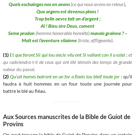
Quels eschainges nos en avons
(ce qui nous avons en retour)
,
Que argens est devenus plons !
Trop belle oevre fait on d’argent ;
Aï ! Bieu sire Deus, coment
Seme prodon
(homme honorable honnête)
mavais grainne ? –
Molt est l’aventure vilainne
(triste, affligeante)
.
(1)
Et que feront Sil qui lou siecle vëu ont Si vallant con il a estei
:
et
qu »adviendra-t-il de ceux qui ont été témoin des temps de grande
valeur
du passé.
(2)
Qu’uit homes batront en un for a flaels lou bleif toute jor
: qu’il
faudra à huit hommes en un four toute une journée pour
battre le blé au fléau.
Aux Sources manuscrites de la Bible de Guiot de
Provins
On peut trouver la bible de Guiot de Provins dans un certain