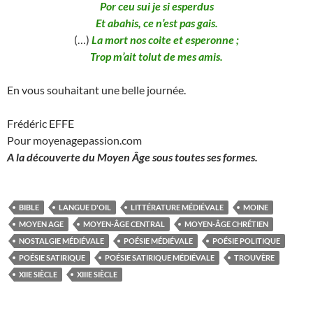
Por ceu sui je si esperdus
Et abahis, ce n’est pas gais.
(…)
La mort nos coite et esperonne ;
Trop m’ait tolut de mes amis.
En vous souhaitant une belle journée.
Frédéric EFFE
Pour moyenagepassion.com
A la découverte du Moyen Âge sous toutes ses formes.
BIBLE
LANGUE D'OIL
LITTÉRATURE MÉDIÉVALE
MOINE
MOYEN AGE
MOYEN-ÂGE CENTRAL
MOYEN-ÂGE CHRÉTIEN
NOSTALGIE MÉDIÉVALE
POÉSIE MÉDIÉVALE
POÉSIE POLITIQUE
POÉSIE SATIRIQUE
POÉSIE SATIRIQUE MÉDIÉVALE
TROUVÈRE
XIIE SIÈCLE
XIIIE SIÈCLE