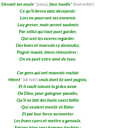
Devant ses oeulx
* (yeux)
, face toudis
*
(tout entier)
Ce qu’il devra sanz decepvoir;
Lors ne pourront ses ennemis
Luy grever, mais seront soubmis
Par cellui qui tout puet garder,
Qui scet les euvres regarder
Des bons et mauvais cy dessoubz,
Pugnir maulx, biens rémunérer :
On ne puet estre amé de tous.
Car gens qui ont mauvais vouloir
Héent
* (de haïr)
ceuls dont ilz sont pugnis,
Et il vault mieulx la grâce avoir
De Dieu, pour gaingner paradis,
Qu’il ne fait des faulx cuers faillis
Qui veulent mentir et flater
Et par leur force surmonter
Les frans cuers et mettre a genoulz.
Faisons bien sanz homme doubter :