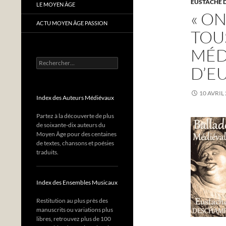
EUSTACHE 
LE MOYEN ÂGE
« ON
ACTU MOYEN ÂGE PASSION
TOUS
MÉD
Rechercher :
D’E
10 AVRIL
Index des Auteurs Médiévaux
Partez à la découverte de plus
de soixante-dix auteurs du
Moyen Âge pour des centaines
de textes, chansons et poésies
traduits.
Index des Ensembles Musicaux
Restitution au plus près des
manuscrits ou variations plus
libres, retrouvez plus de 100