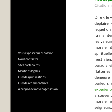
Citation 
Dire « le 
déplaire. 
lequel on
l’a maint
les valeu
morale d
spirituel
Vous exposer sur Mpassion
n’est rie
Nous contacter
paradis v
Sites partenaires
flatterie
Mentions légales
demeure l
Flux des publications
parleurs
Flux des commentaires
expérienc
A propos de moyenagepassion
a souvent
morale n’
seigneurs,