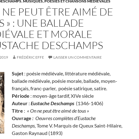
DESCHAMPS
,
MUSIQUES, POÉSIES ET CHANSONS MÉDIÉVALES
 NE PEUT ÊTRE AIMÉ DE
 » : UNE BALLADE
IÉVALE ET MORALE
USTACHE DESCHAMPS
 2019
FRÉDÉRIC EFFE
LAISSER UN COMMENTAIRE
Sujet
: poésie médiévale, littérature médiévale,
ballade médiévale, poésie morale, ballade, moyen-
français, franc-parler, poésie satirique, satire.
Période
: moyen-âge tardif, XIVe siècle
Auteur
:
Eustache Deschamps
(1346-1406)
Titre
:
« On ne peut être aimé de tous »
Ouvrage
:
Oeuvres complètes d’Eustache
Deschamps,
Tome V. Marquis de Queux Saint-Hilaire,
Gaston Raynaud (1893)