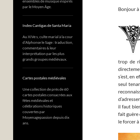
ensembles de musique inspirés
par le Moyen Âge.
Bonjour à 
Index Cantigas de Santa Maria
Au XIVe s, culte marial à la cour
d’Alphonse le Sage : traduction,
commentaires & leur
interprétation par les plus
grands groupes médiévaux.
trop de ri
directemen
s’est, en 
Cartes postales médiévales
seul tenan
Une collection de près de 60
reconnais
cartes postales consacrées aux
d’adresser
fêtes médiévales et
il faut bi
célébrations historiques
couvertes par
fait guère
Moyenagepassion depuis dix
le forcer 
ans.