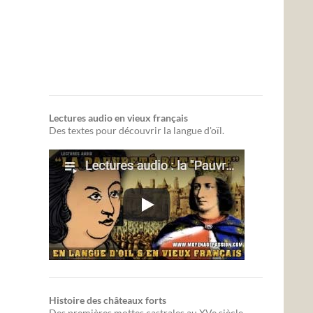
Lectures audio en vieux français
Des textes pour découvrir la langue d'oïl.
Histoire des châteaux forts
Des premières mottes castrales au XVe siècle