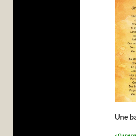
Une ba
« On ne pu