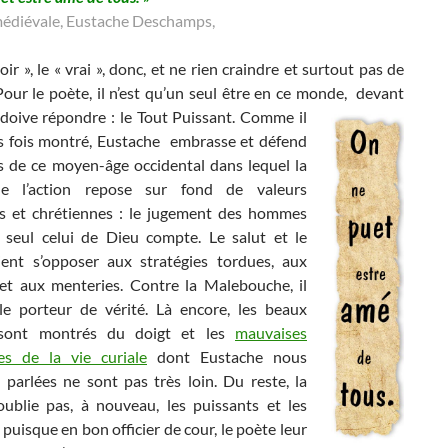
médiévale, Eustache Deschamps,
voir », le « vrai », donc, et ne rien craindre et surtout pas de
Pour le poète, il n’est qu’un seul être en ce monde,
devant
 doive répondre : le Tout Puissant. Comme il
es fois montré, Eustache embrasse et défend
rs de ce moyen-âge occidental dans lequel la
e l’action repose sur fond de valeurs
les et chrétiennes : le jugement des hommes
n, seul celui de Dieu compte. Le salut et le
ient s’opposer aux stratégies tordues, aux
s et aux menteries. Contre la Malebouche, il
e porteur de vérité. Là encore, les beaux
 sont montrés du doigt et les
mauvaises
es de la vie curiale
dont Eustache nous
 parlées ne sont pas très loin. Du reste, la
oublie pas, à nouveau, les puissants et les
 puisque en bon officier de cour, le poète leur