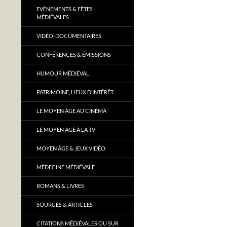
EVÈNEMENTS & FÊTES
MÉDIÉVALES
VIDÉO-DOCUMENTAIRES
CONFÉRENCES & ÉMISSIONS
HUMOUR MÉDIÉVAL
PATRIMOINE, LIEUX D’INTÉRÊT
LE MOYEN ÂGE AU CINÉMA
LE MOYEN ÂGE À LA TV
MOYEN ÂGE & JEUX VIDÉO
MÉDECINE MÉDIÉVALE
ROMANS & LIVRES
SOURCES & ARTICLES
CITATIONS MÉDIÉVALES OU SUR