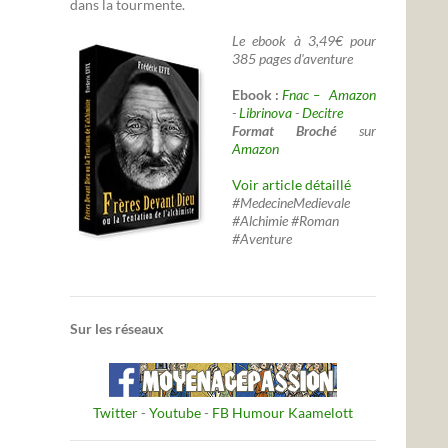
dans la tourmente.
Le ebook à 3,49€ pour
385 pages d'aventure
Ebook :
Fnac –
Amazon
-
Librinova
-
Decitre
Format Broché
sur
Amazon
Voir article détaillé
#MedecineMedievale
#Alchimie #Roman
#Aventure
Sur les réseaux
Twitter
-
Youtube
-
FB Humour Kaamelott