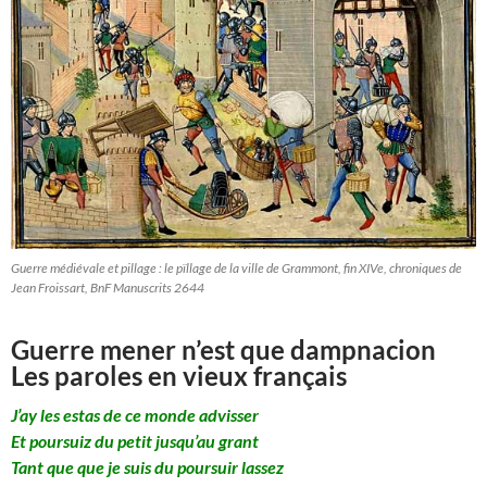
Guerre médiévale et pillage : le pïllage de la ville de Grammont, fin XIVe, chroniques de
Jean Froissart, BnF Manuscrits 2644
Guerre mener n’est que dampnacion
Les paroles en vieux français
J’ay les estas de ce monde advisser
Et poursuiz du petit jusqu’au grant
Tant que que je suis du poursuir lassez