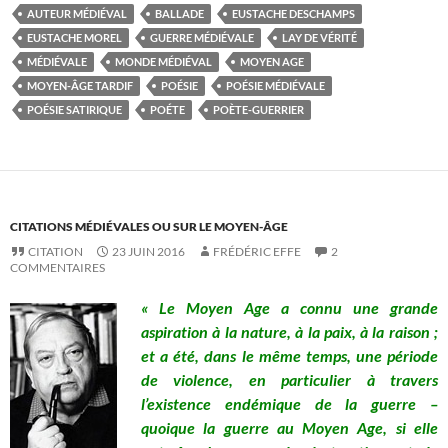
AUTEUR MÉDIÉVAL
BALLADE
EUSTACHE DESCHAMPS
EUSTACHE MOREL
GUERRE MÉDIÉVALE
LAY DE VÉRITÉ
MÉDIÉVALE
MONDE MÉDIÉVAL
MOYEN AGE
MOYEN-ÂGE TARDIF
POÉSIE
POÉSIE MÉDIÉVALE
POÉSIE SATIRIQUE
POÉTE
POÈTE-GUERRIER
CITATIONS MÉDIÉVALES OU SUR LE MOYEN-ÂGE
CITATION
23 JUIN 2016
FRÉDÉRIC EFFE
2
COMMENTAIRES
« Le Moyen Age a connu une grande
aspiration à la nature, à la paix, à la raison ;
et a été, dans le même temps, une période
de violence, en particulier à travers
l’existence endémique de la guerre –
quoique la guerre au Moyen Age, si elle