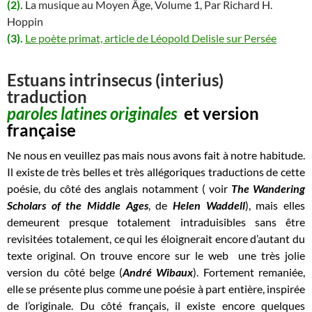
(2).
La musique au Moyen Âge, Volume 1,
Par Richard H.
Hoppin
(3).
Le poète primat, article de Léopold Delisle sur Persée
Estuans intrinsecus (interius)
traduction
paroles latines originales
et version
française
Ne nous en veuillez pas mais nous avons fait à notre habitude.
Il existe de très belles et très allégoriques traductions de cette
poésie, du côté des anglais notamment ( voir
The Wandering
Scholars of the Middle Ages
, de
Helen Waddell
), mais elles
demeurent presque totalement intraduisibles sans être
revisitées totalement, ce qui les éloignerait encore d’autant du
texte original. On trouve encore sur le web une très jolie
version du côté belge (
André Wibaux
). Fortement remaniée,
elle se présente plus comme une poésie à part entière, inspirée
de l’originale. Du côté français, il existe encore quelques