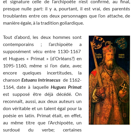
et signature celle de l’archipoète n’est confirmé, au final,
presque nulle part: il y a, pourtant, il est vrai, des parentés
troublantes entre ces deux personnages que l’on attache, de
manière égale, à la tradition goliardique.
Tout d’abord, les deux hommes sont
contemporains ; l’archipoète a
supposément vécu entre 1130-1167
et Hugues « Primat » (d’Orléans?) en
1095-1160, même si l’on date, avec
encore quelques incertitudes, la
chanson
Estuans Intrinsecus
de 1162-
1164, date à laquelle
Hugues Primat
est supposé être déjà décédé. On
reconnaît, aussi, aux deux auteurs un
don véritable et un talent égal pour la
poésie en latin. Primat était, en effet,
au même titre que l’Archipoète, un
surdoué du verbe; certaines