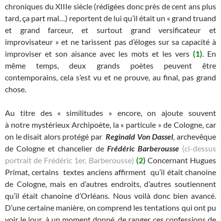
chroniques du XIIIe siècle (rédigées donc près de cent ans plus
tard, ça part mal…) reportent de lui qu’il était un « grand truand
et grand farceur, et surtout grand versificateur et
improvisateur » et ne tarissent pas d’éloges sur sa capacité à
improviser et son aisance avec les mots et les vers
(1)
. En
même temps, deux grands poètes peuvent être
contemporains, cela s’est vu et ne prouve, au final, pas grand
chose.
Au titre des « similitudes » encore, on ajoute souvent
à notre mystérieux Archipoète, la « particule » de Cologne, car
on le disait alors protégé par
Reginald Von Dassel
, archevêque
de Cologne et chancelier de
Frédéric Barberousse
(ci-dessus
portrait de Frédéric 1er, Barberousse)
(2)
Concernant Hugues
Primat, certains textes anciens affirment qu’il était chanoine
de Cologne, mais en d’autres endroits, d’autres soutiennent
qu’il était chanoine d’Orléans. Nous voilà donc bien avancé.
D’une certaine manière, on comprend les tentations qui ont pu
voir le jour, à un moment donné, de ranger ces confessions de