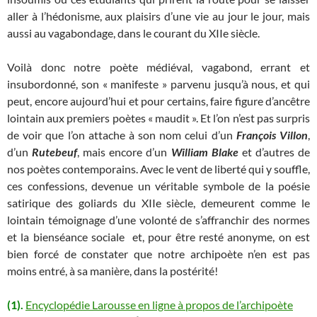
aller à l’hédonisme, aux plaisirs d’une vie au jour le jour, mais
aussi au vagabondage, dans le courant du XIIe siècle.
Voilà donc notre poète médiéval, vagabond, errant et
insubordonné, son « manifeste » parvenu jusqu’à nous, et qui
peut, encore aujourd’hui et pour certains, faire figure d’ancêtre
lointain aux premiers poètes « maudit ». Et l’on n’est pas surpris
de voir que l’on attache à son nom celui d’un
François Villon
,
d’un
Rutebeuf
, mais encore d’un
William Blake
et d’autres de
nos poètes contemporains. Avec le vent de liberté qui y souffle,
ces confessions, devenue un véritable symbole de la poésie
satirique des goliards du XIIe siècle, demeurent comme le
lointain témoignage d’une volonté de s’affranchir des normes
et la bienséance sociale et, pour être resté anonyme, on est
bien forcé de constater que notre archipoète n’en est pas
moins entré, à sa manière, dans la postérité!
(1).
Encyclopédie Larousse en ligne à propos de l’archipoète