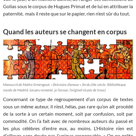
Golias sous le corpus de Hugues Primat et de lui en attribuer la
paternité, mais il reste que sur le papier, rien n’est sûr du tout.
Quand les auteurs se changent en corpus
Manuscrit de Maître Ermengaut. « Bréviaire d’amour », fin du XIIe siècle. Bibliothèque
royale de Madrid. (un peu remanié, je l’avoue, l’original n’a pas de trous)
Concernant ce type de regroupement d’un corpus de textes
sous un même auteur, il n’est, hélas, pas rare qu’on ait procédé
de la sorte à un certain moment, soit par confusion, soit par
commodité. On l’a fait avec de nombreux auteurs du passé et
les plus célèbres d’entre eux, au moins. L’Histoire n’en est
d’ailleurs sans doute pas l’unique responsable. « On ne prête