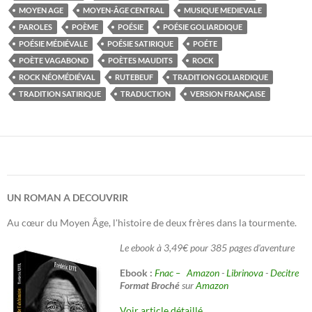
MOYEN AGE
MOYEN-ÂGE CENTRAL
MUSIQUE MEDIEVALE
PAROLES
POÈME
POÉSIE
POÉSIE GOLIARDIQUE
POÉSIE MÉDIÉVALE
POÉSIE SATIRIQUE
POÉTE
POÈTE VAGABOND
POÈTES MAUDITS
ROCK
ROCK NÉOMÉDIÉVAL
RUTEBEUF
TRADITION GOLIARDIQUE
TRADITION SATIRIQUE
TRADUCTION
VERSION FRANÇAISE
UN ROMAN A DECOUVRIR
Au cœur du Moyen Âge, l'histoire de deux frères dans la tourmente.
Le ebook à 3,49€ pour 385 pages d'aventure
Ebook :
Fnac –
Amazon
-
Librinova
-
Decitre
Format Broché
sur
Amazon
Voir article détaillé