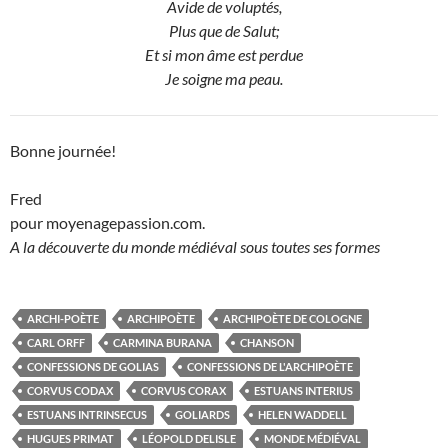
Avide de voluptés,
Plus que de Salut;
Et si mon âme est perdue
Je soigne ma peau.
Bonne journée!
Fred
pour moyenagepassion.com.
A la découverte du monde médiéval sous toutes ses formes
ARCHI-POÈTE
ARCHIPOÈTE
ARCHIPOÈTE DE COLOGNE
CARL ORFF
CARMINA BURANA
CHANSON
CONFESSIONS DE GOLIAS
CONFESSIONS DE L'ARCHIPOÈTE
CORVUS CODAX
CORVUS CORAX
ESTUANS INTERIUS
ESTUANS INTRINSECUS
GOLIARDS
HELEN WADDELL
HUGUES PRIMAT
LÉOPOLD DELISLE
MONDE MÉDIÉVAL