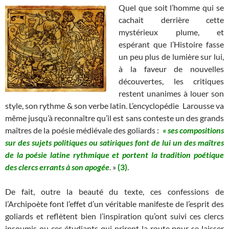
Quel que soit l’homme qui se
cachait derrière cette
mystérieux plume, et
espérant que l’Histoire fasse
un peu plus de lumière sur lui,
à la faveur de nouvelles
découvertes, les critiques
restent unanimes à louer son
style, son rythme & son verbe latin. L’encyclopédie Larousse va
même jusqu’à reconnaître qu’il est sans conteste un des grands
maîtres de la poésie médiévale des goliards :
« ses compositions
sur des sujets politiques ou
satiriques
font de
lui un des maîtres
de la poésie latine rythmique et portent la tradition poétique
des clercs errants à son apogée
. »
(3)
.
De fait, outre la beauté du texte, ces confessions de
l’Archipoète font l’effet d’un véritable manifeste de l’esprit des
goliards et reflètent bien l’inspiration qu’ont suivi ces clercs
insoumis ou ces étudiants qui prirent la route pour se laisser