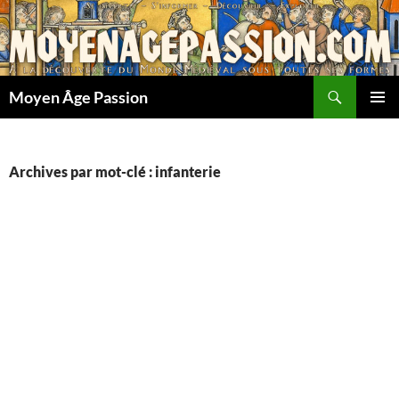
Aller
au
contenu
Recherche
Moyen Âge Passion
MENU
PRINCI
Archives par mot-clé : infanterie