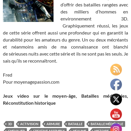
d’offrir des batailles rangées avec
des milliers d’hommes en
environnement 3D.
Graphiquement réussi, les jeux
de cette série offrent aussi une profondeur qui en garantit la
durabilité pour les amateurs du genre. Un ou deux mécréants
et néanmoins amis de ma connaissance ont blanchi
de sérieuses nuits avec cette série et ils ne sont pas les seuls. Je
sais qu’ils se reconnaîtront.
Fred
Pour moyenagepassion.com
Jeux video sur le moyen-âge, Batailles médiévales,
Réconstitution historique
3D
ACTIVISION
ARMURE
BATAILLE
BATAILLE MÉDIÉVALE
CHEVALIER
CREATIVE ASSEMBLY
HEAUME
HISTOIRE