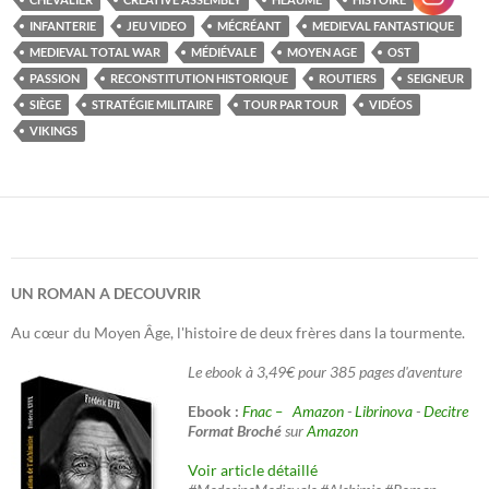
INFANTERIE
JEU VIDEO
MÉCRÉANT
MEDIEVAL FANTASTIQUE
MEDIEVAL TOTAL WAR
MÉDIÉVALE
MOYEN AGE
OST
PASSION
RECONSTITUTION HISTORIQUE
ROUTIERS
SEIGNEUR
SIÈGE
STRATÉGIE MILITAIRE
TOUR PAR TOUR
VIDÉOS
VIKINGS
UN ROMAN A DECOUVRIR
Au cœur du Moyen Âge, l'histoire de deux frères dans la tourmente.
Le ebook à 3,49€ pour 385 pages d'aventure
Ebook :
Fnac –
Amazon
-
Librinova
-
Decitre
Format Broché
sur
Amazon
Voir article détaillé