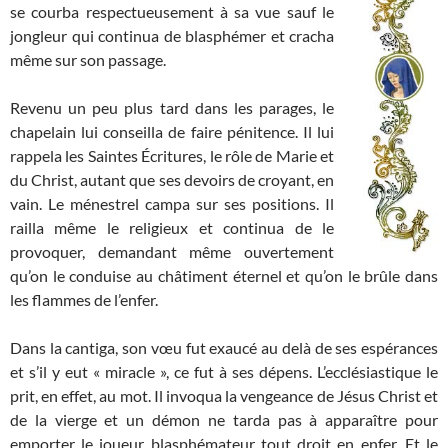
se courba respectueusement à sa vue sauf le
jongleur qui continua de blasphémer et cracha
même sur son passage.
Revenu un peu plus tard dans les parages, le
chapelain lui conseilla de faire pénitence. Il lui
rappela les Saintes Écritures, le rôle de Marie et
du Christ, autant que ses devoirs de croyant, en
vain. Le ménestrel campa sur ses positions. Il
railla même le religieux et continua de le
provoquer, demandant même ouvertement
qu’on le conduise au châtiment éternel et qu’on le brûle dans
les flammes de l’enfer.
Dans la cantiga, son vœu fut exaucé au delà de ses espérances
et s’il y eut « miracle », ce fut à ses dépens. L’ecclésiastique le
prit, en effet, au mot. Il invoqua la vengeance de Jésus Christ et
de la vierge et un démon ne tarda pas à apparaître pour
emporter le joueur blasphémateur tout droit en enfer. Et le