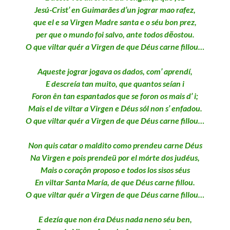
Jesú-Crist’ en Guimarães d’un jograr mao rafez,
que el e sa Virgen Madre santa e o séu bon prez,
per que o mundo foi salvo, ante todos dẽostou.
O que viltar quér a Virgen de que Déus carne fillou…
Aqueste jograr jogava os dados, com’ aprendí,
E descreía tan muito, que quantos seían i
Foron ên tan espantados que se foron os mais d’ i;
Mais el de viltar a Virgen e Déus sól non s’ enfadou.
O que viltar quér a Virgen de que Déus carne fillou…
Non quis catar o maldito como prendeu carne Déus
Na Virgen e pois prendeü por el mórte dos judéus,
Mais o coraçôn proposo e todos los sisos séus
En viltar Santa María, de que Déus carne fillou.
O que viltar quér a Virgen de que Déus carne fillou…
E dezía que non éra Déus nada neno séu ben,