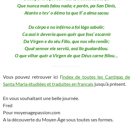
Que nunca mais falou nada; e porên, pa-San Dinís,
Atanto o tev’ o démo ta que ll’ a alma sacou
Do córpo e no inférno a foi lógo sobolir;
Ca assí ir devería quen quér que foss’ escarnir
Da Virgen e do séu Fillo, que nos vẽo remĩir;
Qual sennor ele serviü, assí llo gualardõou.
O que viltar quér a Virgen de que Déus carne fillou…
Vous pouvez retrouver ici l’
index de toutes les Cantigas de
Santa Maria étudiées et traduites en français
jusqu’à présent.
En vous souhaitant une belle journée.
Fred
Pour moyenagepassion.com
A la découverte du Moyen Âge sous toutes ses formes.