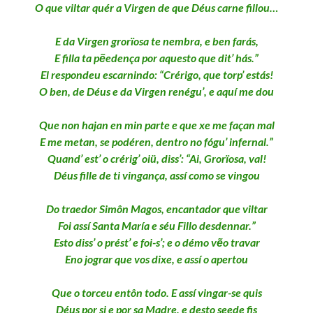
O que viltar quér a Virgen de que Déus carne fillou…
E da Virgen grorïosa te nembra, e ben farás,
E filla ta pẽedença por aquesto que dit’ hás.”
El respondeu escarnindo: “Crérigo, que torp’ estás!
O ben, de Déus e da Virgen renégu’, e aquí me dou
Que non hajan en min parte e que xe me façan mal
E me metan, se podéren, dentro no fógu’ infernal.”
Quand’ est’ o crérig’ oiü, diss’: “Ai, Grorïosa, val!
Déus fille de ti vingança, assí como se vingou
Do traedor Simôn Magos, encantador que viltar
Foi assí Santa María e séu Fillo desdennar.”
Esto diss’ o prést’ e foi-s’; e o démo vẽo travar
Eno jograr que vos dixe, e assí o apertou
Que o torceu entôn todo. E assí vingar-se quis
Déus por si e por sa Madre, e desto seede fis