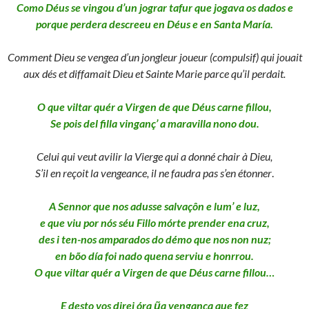
Como Déus se vingou d’un jograr tafur que jogava os dados e
porque perdera descreeu en Déus e en Santa María.
Comment Dieu se vengea d’un jongleur joueur (compulsif) qui jouait
aux dés et diffamait Dieu et Sainte Marie parce qu’il perdait.
O que viltar quér a Virgen de que Déus carne fillou,
Se pois del filla vinganç’ a maravilla nono dou.
Celui qui veut avilir la Vierge qui a donné chair à Dieu,
S’il en reçoit la vengeance, il ne faudra pas s’en étonner
.
A Sennor que nos adusse salvaçôn e lum’ e luz,
e que viu por nós séu Fillo mórte prender ena cruz,
des i ten-nos amparados do démo que nos non nuz;
en bõo día foi nado quena serviu e honrrou.
O que viltar quér a Virgen de que Déus carne fillou…
E desto vos direi óra ũa vengança que fez