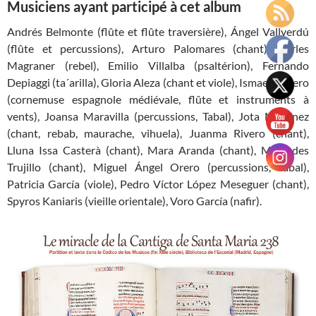
Musiciens ayant participé à cet album
Andrés Belmonte (flûte et flûte traversière), Ángel Vallverdú
(flûte et percussions), Arturo Palomares (chant), Carles
Magraner (rebel), Emilio Villalba (psaltérion), Fernando
Depiaggi (ta´arilla), Gloria Aleza (chant et viole), Ismael Cabero
(cornemuse espagnole médiévale, flûte et instruments à
vents), Joansa Maravilla (percussions, Tabal), Jota Martínez
(chant, rebab, maurache, vihuela), Juanma Rivero (chant),
Lluna Issa Casterà (chant), Mara Aranda (chant), Mercedes
Trujillo (chant), Miguel Ángel Orero (percussions, tabal),
Patricia García (viole), Pedro Víctor López Meseguer (chant),
Spyros Kaniaris (vieille orientale), Voro García (nafir).