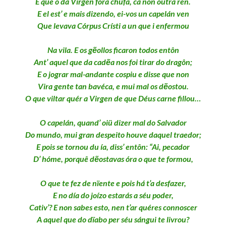
E que o da Virgen fora chufa, ca non outra ren.
E el est’ e mais dizendo, ei-vos un capelán ven
Que levava Córpus Crísti a un que i enfermou
Na vila. E os gẽollos ficaron todos entôn
Ant’ aquel que da cadẽa nos foi tirar do dragôn;
E o jograr mal-andante cospiu e disse que non
Vira gente tan bavéca, e mui mal os dẽostou.
O que viltar quér a Virgen de que Déus carne fillou…
O capelán, quand’ oiü dizer mal do Salvador
Do mundo, mui gran despeito houve daquel traedor;
E pois se tornou du ía, diss’ entôn: “Ai, pecador
D’ hóme, porquê dẽostavas óra o que te formou,
O que te fez de nïente e pois há t’a desfazer,
E no día do joízo estarás a séu poder,
Cativ’? E non sabes esto, nen t’ar quéres connoscer
A aquel que do dïabo per séu sángui te livrou?