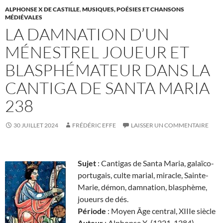
ALPHONSE X DE CASTILLE
,
MUSIQUES, POÉSIES ET CHANSONS
MÉDIÉVALES
LA DAMNATION D’UN
MÉNESTREL JOUEUR ET
BLASPHÉMATEUR DANS LA
CANTIGA DE SANTA MARIA
238
30 JUILLET 2024
FRÉDÉRIC EFFE
LAISSER UN COMMENTAIRE
Sujet
: Cantigas de Santa Maria, galaïco-
portugais, culte marial, miracle, Sainte-
Marie, démon, damnation, blasphème,
joueurs de dés.
Période
: Moyen Âge central, XIIIe siècle
Auteur
: Alphonse X (1221-1284)