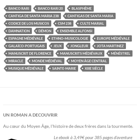
BANCO RARI
BANCO RARI 20
BLASPHÈME
CANTIGA DE SANTA MARIA 238
CANTIGAS DE SANTA MARIA
CODICE DE LOS MUSICOS
CSM 238
CULTE MARIAL
DAMNATION
DÉMON
ENSEMBLE ALFONSI
ESPAGNE MÉDIÉVALE
ETHNO-MUSICOLOGIE
EUROPE MÉDIÉVALE
GALAÏCO-PORTUGAIS
JEUX
JONGLEUR
JOTA MARTINEZ
MANUSCRIT DE FLORENCE
MANUSCRITS MÉDIÉVAUX
MÉNÉSTREL
MIRACLE
MONDE MÉDIÉVAL
MOYEN ÂGE CENTRAL
MUSIQUE MÉDIÉVALE
SAINTE-MARIE
XIIIE SIÈCLE
UN ROMAN A DECOUVRIR
Au cœur du Moyen Âge, l'histoire de deux frères dans la tourmente.
Le ebook à 3,49€ pour 385 pages d'aventure