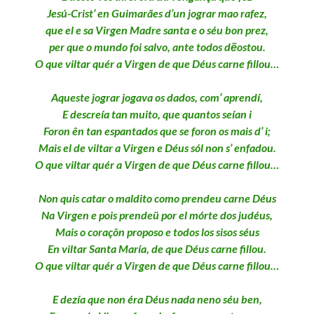
Jesú-Crist’ en Guimarães d’un jograr mao rafez,
que el e sa Virgen Madre santa e o séu bon prez,
per que o mundo foi salvo, ante todos dẽostou.
O que viltar quér a Virgen de que Déus carne fillou…
Aqueste jograr jogava os dados, com’ aprendí,
E descreía tan muito, que quantos seían i
Foron ên tan espantados que se foron os mais d’ i;
Mais el de viltar a Virgen e Déus sól non s’ enfadou.
O que viltar quér a Virgen de que Déus carne fillou…
Non quis catar o maldito como prendeu carne Déus
Na Virgen e pois prendeü por el mórte dos judéus,
Mais o coraçôn proposo e todos los sisos séus
En viltar Santa María, de que Déus carne fillou.
O que viltar quér a Virgen de que Déus carne fillou…
E dezía que non éra Déus nada neno séu ben,