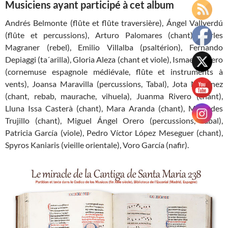
Musiciens ayant participé à cet album
Andrés Belmonte (flûte et flûte traversière), Ángel Vallverdú
(flûte et percussions), Arturo Palomares (chant), Carles
Magraner (rebel), Emilio Villalba (psaltérion), Fernando
Depiaggi (ta´arilla), Gloria Aleza (chant et viole), Ismael Cabero
(cornemuse espagnole médiévale, flûte et instruments à
vents), Joansa Maravilla (percussions, Tabal), Jota Martínez
(chant, rebab, maurache, vihuela), Juanma Rivero (chant),
Lluna Issa Casterà (chant), Mara Aranda (chant), Mercedes
Trujillo (chant), Miguel Ángel Orero (percussions, tabal),
Patricia García (viole), Pedro Víctor López Meseguer (chant),
Spyros Kaniaris (vieille orientale), Voro García (nafir).