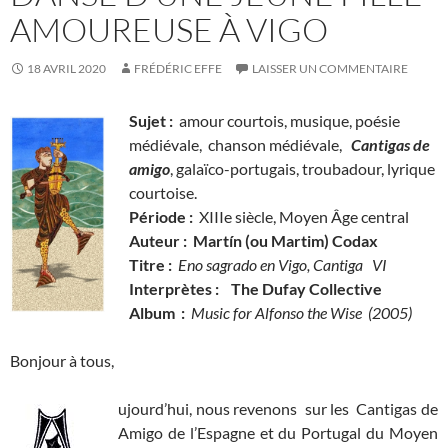
AMOUREUSE À VIGO
18 AVRIL 2020
FRÉDÉRIC EFFE
LAISSER UN COMMENTAIRE
Sujet :
amour courtois, musique, poésie
médiévale, chanson médiévale,
Cantigas de
amigo
, galaïco-portugais, troubadour, lyrique
courtoise.
Période :
XIIIe siècle, Moyen Âge central
Auteur : Martín (ou Martim) Codax
Titre :
Eno sagrado en Vigo, Cantiga VI
Interprètes :
The Dufay Collective
Album :
Music for Alfonso the Wise (2005)
Bonjour à tous,
ujourd’hui, nous revenons sur les Cantigas de
Amigo de l’Espagne et du Portugal du Moyen