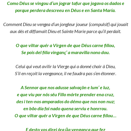
Como Déus se vingou d’un jograr tafur que jogava os dados e
porque perdera descreeu en Déus e en Santa María.
Comment Dieu se vengea d’un jongleur joueur (compulsif) qui jouait
aux dés et diffamait Dieu et Sainte Marie parce qu’il perdait.
O que viltar quér a Virgen de que Déus carne fillou,
Se pois del filla vinganç’ a maravilla nono dou.
Celui qui veut avilir la Vierge qui a donné chair à Dieu,
S’il en reçoit la vengeance, il ne faudra pas s’en étonner
.
A Sennor que nos adusse salvaçôn e lum’ e luz,
e que viu por nós séu Fillo mórte prender ena cruz,
des i ten-nos amparados do démo que nos non nuz;
en bõo día foi nado quena serviu e honrrou.
O que viltar quér a Virgen de que Déus carne fillou…
E desto vos direi óra ũa vengança que fez