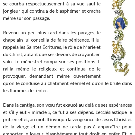
se courba respectueusement à sa vue sauf le
jongleur qui continua de blasphémer et cracha
même sur son passage.
Revenu un peu plus tard dans les parages, le
chapelain lui conseilla de faire pénitence. Il lui
rappela les Saintes Écritures, le rôle de Marie et
du Christ, autant que ses devoirs de croyant, en
vain. Le ménestrel campa sur ses positions. Il
railla même le religieux et continua de le
provoquer, demandant même ouvertement
qu’on le conduise au châtiment éternel et qu’on le brûle dans
les flammes de l’enfer.
Dans la cantiga, son vœu fut exaucé au delà de ses espérances
et s’il y eut « miracle », ce fut à ses dépens. L’ecclésiastique le
prit, en effet, au mot. Il invoqua la vengeance de Jésus Christ et
de la vierge et un démon ne tarda pas à apparaître pour
emporter le joueur blasphémateur tout droit en enfer. Et le