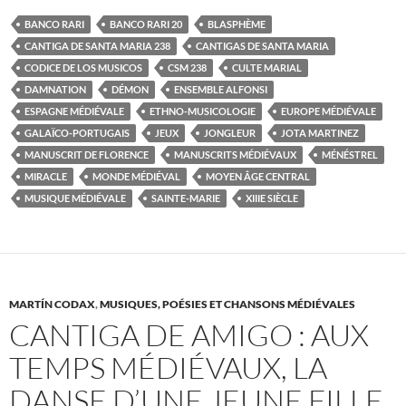
BANCO RARI
BANCO RARI 20
BLASPHÈME
CANTIGA DE SANTA MARIA 238
CANTIGAS DE SANTA MARIA
CODICE DE LOS MUSICOS
CSM 238
CULTE MARIAL
DAMNATION
DÉMON
ENSEMBLE ALFONSI
ESPAGNE MÉDIÉVALE
ETHNO-MUSICOLOGIE
EUROPE MÉDIÉVALE
GALAÏCO-PORTUGAIS
JEUX
JONGLEUR
JOTA MARTINEZ
MANUSCRIT DE FLORENCE
MANUSCRITS MÉDIÉVAUX
MÉNÉSTREL
MIRACLE
MONDE MÉDIÉVAL
MOYEN ÂGE CENTRAL
MUSIQUE MÉDIÉVALE
SAINTE-MARIE
XIIIE SIÈCLE
MARTÍN CODAX
,
MUSIQUES, POÉSIES ET CHANSONS MÉDIÉVALES
CANTIGA DE AMIGO : AUX
TEMPS MÉDIÉVAUX, LA
DANSE D’UNE JEUNE FILLE