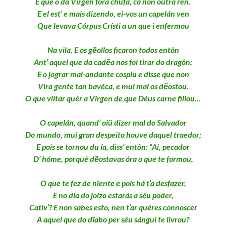
E que o da Virgen fora chufa, ca non outra ren.
E el est’ e mais dizendo, ei-vos un capelán ven
Que levava Córpus Crísti a un que i enfermou
Na vila. E os gẽollos ficaron todos entôn
Ant’ aquel que da cadẽa nos foi tirar do dragôn;
E o jograr mal-andante cospiu e disse que non
Vira gente tan bavéca, e mui mal os dẽostou.
O que viltar quér a Virgen de que Déus carne fillou…
O capelán, quand’ oiü dizer mal do Salvador
Do mundo, mui gran despeito houve daquel traedor;
E pois se tornou du ía, diss’ entôn: “Ai, pecador
D’ hóme, porquê dẽostavas óra o que te formou,
O que te fez de nïente e pois há t’a desfazer,
E no día do joízo estarás a séu poder,
Cativ’? E non sabes esto, nen t’ar quéres connoscer
A aquel que do dïabo per séu sángui te livrou?