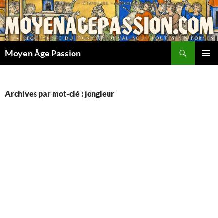
Aller
au
contenu
Recherche
Moyen Âge Passion
MENU
PRINCI
Archives par mot-clé : jongleur