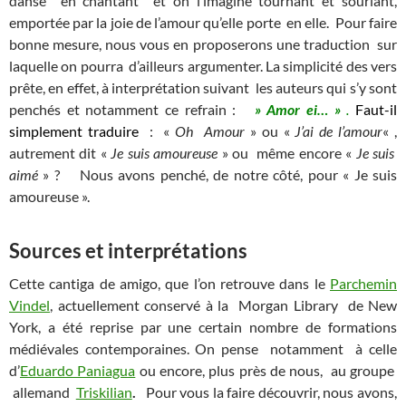
danse en chantant et on l’imagine tournant et souriant,
emportée par la joie de l’amour qu’elle porte en elle. Pour faire
bonne mesure, nous vous en proposerons une traduction sur
laquelle on pourra d’ailleurs argumenter. La simplicité des vers
prête, en effet, à interprétation suivant les auteurs qui s’y sont
penchés et notamment ce refrain :
»
Amor ei… »
.
Faut-il
simplement traduire
: «
Oh Amour
» ou «
J’ai de l’amour
« ,
autrement dit «
Je suis amoureuse
» ou même encore «
Je suis
aimé
» ? Nous avons penché, de notre côté, pour « Je suis
amoureuse ».
Sources et interprétations
Cette cantiga de amigo, que l’on retrouve dans le
Parchemin
Vindel
, actuellement conservé à la Morgan Library de New
York, a été reprise par une certain nombre de formations
médiévales contemporaines. On pense notamment à celle
d’
Eduardo Paniagua
ou encore, plus près de nous, au groupe
allemand
Triskilian
.
Pour vous la faire découvrir, nous avons,