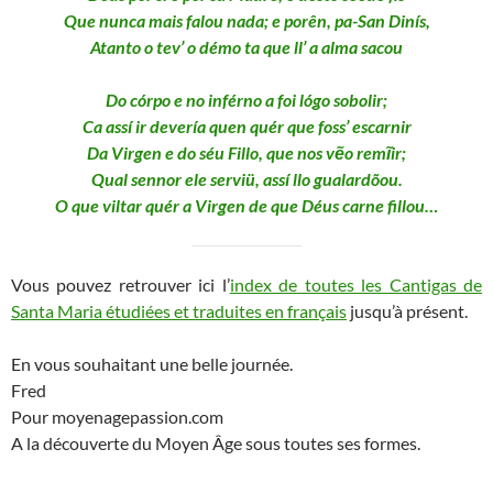
Que nunca mais falou nada; e porên, pa-San Dinís,
Atanto o tev’ o démo ta que ll’ a alma sacou
Do córpo e no inférno a foi lógo sobolir;
Ca assí ir devería quen quér que foss’ escarnir
Da Virgen e do séu Fillo, que nos vẽo remĩir;
Qual sennor ele serviü, assí llo gualardõou.
O que viltar quér a Virgen de que Déus carne fillou…
Vous pouvez retrouver ici l’
index de toutes les Cantigas de
Santa Maria étudiées et traduites en français
jusqu’à présent.
En vous souhaitant une belle journée.
Fred
Pour moyenagepassion.com
A la découverte du Moyen Âge sous toutes ses formes.