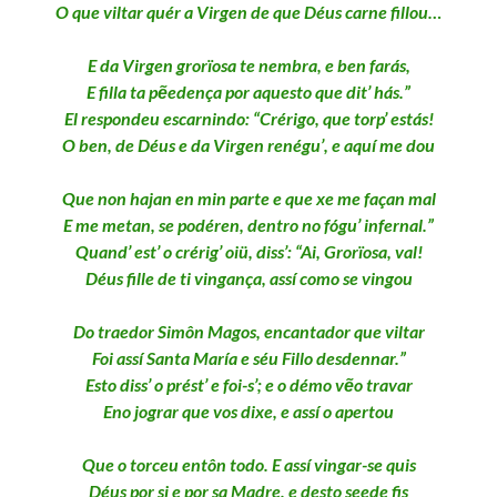
O que viltar quér a Virgen de que Déus carne fillou…
E da Virgen grorïosa te nembra, e ben farás,
E filla ta pẽedença por aquesto que dit’ hás.”
El respondeu escarnindo: “Crérigo, que torp’ estás!
O ben, de Déus e da Virgen renégu’, e aquí me dou
Que non hajan en min parte e que xe me façan mal
E me metan, se podéren, dentro no fógu’ infernal.”
Quand’ est’ o crérig’ oiü, diss’: “Ai, Grorïosa, val!
Déus fille de ti vingança, assí como se vingou
Do traedor Simôn Magos, encantador que viltar
Foi assí Santa María e séu Fillo desdennar.”
Esto diss’ o prést’ e foi-s’; e o démo vẽo travar
Eno jograr que vos dixe, e assí o apertou
Que o torceu entôn todo. E assí vingar-se quis
Déus por si e por sa Madre, e desto seede fis