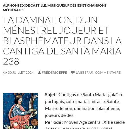
ALPHONSE X DE CASTILLE
,
MUSIQUES, POÉSIES ET CHANSONS
MÉDIÉVALES
LA DAMNATION D’UN
MÉNESTREL JOUEUR ET
BLASPHÉMATEUR DANS LA
CANTIGA DE SANTA MARIA
238
30 JUILLET 2024
FRÉDÉRIC EFFE
LAISSER UN COMMENTAIRE
Sujet
: Cantigas de Santa Maria, galaïco-
portugais, culte marial, miracle, Sainte-
Marie, démon, damnation, blasphème,
joueurs de dés.
Période
: Moyen Âge central, XIIIe siècle
Auteur
: Alphonse X (1221-1284)