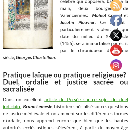
célèbre qui opposera, bâton à la
main, deux bourgeois de
Valenciennes:
Mahiot Coquel
et
Jacotin Plouvier
. Ce combat
particulièrement violent et qui
date du milieu du XVe siècle
(1455), sera immortalisé par écrit
par le chroniqueur du même
siècle,
Georges Chastellain
.
Pratique laïque ou pratique religieuse?
Duel, ordalie et justice sacrée ou
sacralisée
Dans un excellent
article de Persée sur ce sujet du duel
judiciaire
,
Bruno Lemesle
, historien spécialisé sur ces questions
de justice médiévale et notamment sur les différentes formes
d’ordalie, nous apprend encore que bien que les hautes
autorités ecclésiastiques s’élevèrent, à partir du moyen-âge