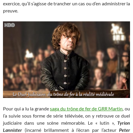
exercice, qu’il s’agisse de trancher un cas ou d’en administrer la
preuve.
Pour qui a lu la grande
saga du trône de fer de GRR Martin
, ou
l’a suivie sous forme de série télévisée, on y retrouve ce duel
judiciaire dans une scène mémorable. Le « lutin »,
Tyrion
Lannister
(incarné brillamment à l’écran par l’acteur
Peter