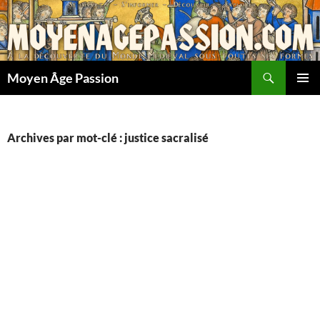
Aller
au
contenu
Recherche
Moyen Âge Passion
MENU
PRINCI
Archives par mot-clé : justice sacralisé