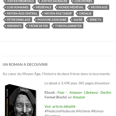
JUSTICE MÉDIÉVALE
JUSTICE SACRALISÉ
LOIS DIVINES
LOIS HUMAINES
MÉDIÉVALE
MONDE MÉDIÉVAL
MOYEN AGE
MOYEN-ÂGE CENTRAL
MOYEN-ÂGE TARDIF
ORDALIE
PETER DINKLAGE
POUVOIR JUDICIAIRE
SACRÉ
SÉRIE TV
SERMENTS
TRÔNE DE FER
TYRION LANNISTER
UN ROMAN A DECOUVRIR
Au cœur du Moyen Âge, l'histoire de deux frères dans la tourmente.
Le ebook à 3,49€ pour 385 pages d'aventure
Ebook :
Fnac –
Amazon
-
Librinova
-
Decitre
Format Broché
sur
Amazon
Voir article détaillé
#MedecineMedievale #Alchimie #Roman
#Aventure