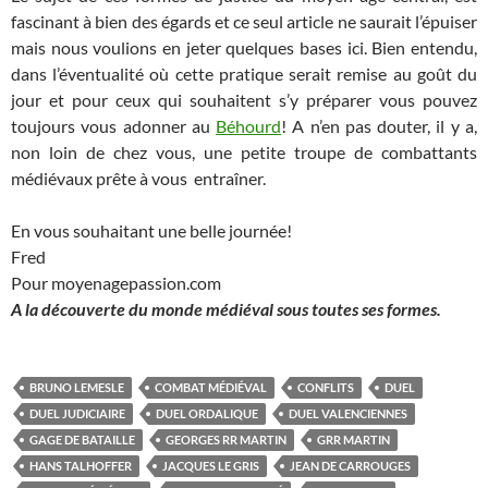
fascinant à bien des égards et ce seul article ne saurait l’épuiser
mais nous voulions en jeter quelques bases ici. Bien entendu,
dans l’éventualité où cette pratique serait remise au goût du
jour et pour ceux qui souhaitent s’y préparer vous pouvez
toujours vous adonner au
Béhourd
! A n’en pas douter, il y a,
non loin de chez vous, une petite troupe de combattants
médiévaux prête à vous entraîner.
En vous souhaitant une belle journée!
Fred
Pour moyenagepassion.com
A la découverte du monde médiéval sous toutes ses formes.
BRUNO LEMESLE
COMBAT MÉDIÉVAL
CONFLITS
DUEL
DUEL JUDICIAIRE
DUEL ORDALIQUE
DUEL VALENCIENNES
GAGE DE BATAILLE
GEORGES RR MARTIN
GRR MARTIN
HANS TALHOFFER
JACQUES LE GRIS
JEAN DE CARROUGES