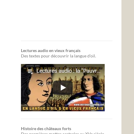
Lectures audio en vieux français
Des textes pour découvrir la langue d'oïl.
Histoire des châteaux forts
Des premières mottes castrales au XVe siècle