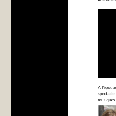
A l’époque
spectacl
musiques. 