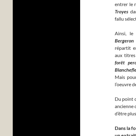
entrer le
Troyes
dan
fallu sélec
Ainsi, l
Bergeron
répartit e
aux titre
forêt pe
Blanchefle
Mais pour
l’oeuvre d
Du point d
ancienne d
d’être plu
Dans la f
un extrai