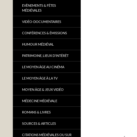
EVÈNEMENTS & FÊTES
MÉDIÉVALES
VIDÉO-DOCUMENTAIRES
CONFÉRENCES & ÉMISSIONS
HUMOUR MÉDIÉVAL
PATRIMOINE, LIEUX D’INTÉRÊT
LE MOYEN ÂGE AU CINÉMA
LE MOYEN ÂGE À LA TV
MOYEN ÂGE & JEUX VIDÉO
MÉDECINE MÉDIÉVALE
ROMANS & LIVRES
SOURCES & ARTICLES
CITATIONS MÉDIÉVALES OU SUR