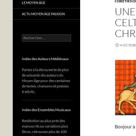
CHRÉTIEN D
LE MOYEN ÂGE
UNE
ACTU MOYEN ÂGE PASSION
CEL
CHR
Rechercher :
4 OCTOB
Index des Auteurs Médiévaux
Partez à la découverte de plus
de soixante-dix auteurs du
Moyen Âge pour des centaines
de textes, chansons et poésies
traduits.
Index des Ensembles Musicaux
Restitution au plus près des
Bonjour à 
manuscrits ou variations plus
libres, retrouvez plus de 100