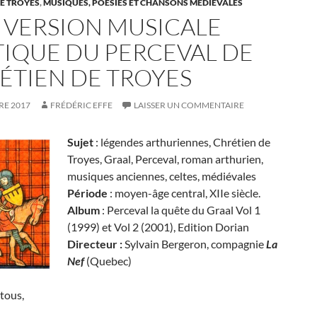
E TROYES
,
MUSIQUES, POÉSIES ET CHANSONS MÉDIÉVALES
 VERSION MUSICALE
TIQUE DU PERCEVAL DE
ÉTIEN DE TROYES
RE 2017
FRÉDÉRIC EFFE
LAISSER UN COMMENTAIRE
Sujet
: légendes arthuriennes, Chrétien de
Troyes, Graal, Perceval, roman arthurien,
musiques anciennes, celtes, médiévales
Période
: moyen-âge central, XIIe siècle.
Album
: Perceval la quête du Graal Vol 1
(1999) et Vol 2 (2001), Edition Dorian
Directeur :
Sylvain Bergeron, compagnie
La
Nef
(Quebec)
tous,