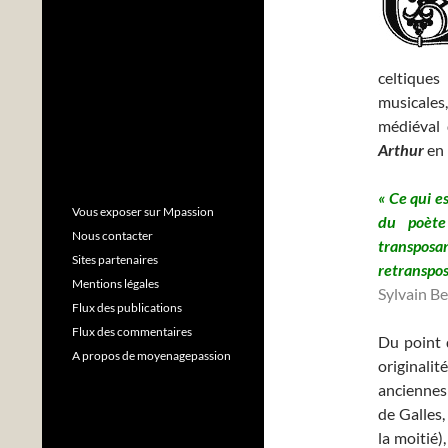
celtiques 
musicales,
médiéval 
Arthur
en 
« Ce qui e
Vous exposer sur Mpassion
du poète 
Nous contacter
transposa
Sites partenaires
retranspos
Mentions légales
Sylvain B
Flux des publications
Flux des commentaires
Du point 
A propos de moyenagepassion
originali
anciennes 
de Galles,
la moitié)