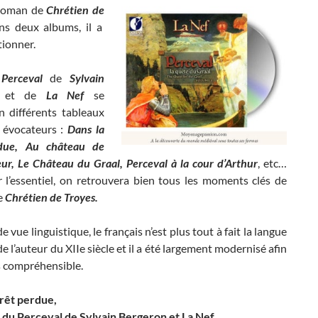
 roman de
Chrétien de
s deux albums, il a
tionner.
e
Perceval
de
Sylvain
et de
La Nef
se
n différents tableaux
s évocateurs :
Dans la
rdue, Au château de
ur, Le Château du Graal, Perceval à la cour d’Arthur
, etc…
 l’essentiel, on retrouvera bien tous les moments clés de
e
Chrétien de Troyes.
e vue linguistique, le français n’est plus tout à fait la langue
e l’auteur du XIIe siècle et il a été largement modernisé afin
s compréhensible.
orêt perdue,
t du Perceval de Sylvain Bergeron et La Nef