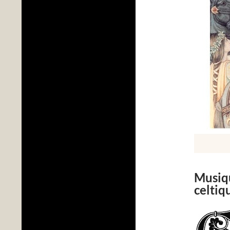
Musiqu
celtiq