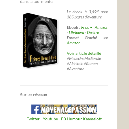
dans la tourmente.
Le ebook à 3,49€ pour
385 pages d'aventure
Ebook :
Fnac –
Amazon
-
Librinova
-
Decitre
Format Broché
sur
Amazon
Voir article détaillé
#MedecineMedievale
#Alchimie #Roman
#Aventure
Sur les réseaux
Twitter
-
Youtube
-
FB Humour Kaamelott