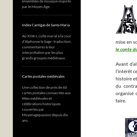
ensembles de musique inspirés
par le Moyen Âge.
Index Cantigas de Santa Maria
Au XIVe s, culte marial à la cour
mise en s
d’Alphonse le Sage : traduction,
commentaires & leur
le conte d
interprétation par les plus
grands groupes médiévaux.
Avant d’al
l’intérêt 
Cartes postales médiévales
histoire e
du contra
Une collection de près de 60
organisé 
cartes postales consacrées aux
fêtes médiévales et
faire.
célébrations historiques
couvertes par
Moyenagepassion depuis dix
ans.