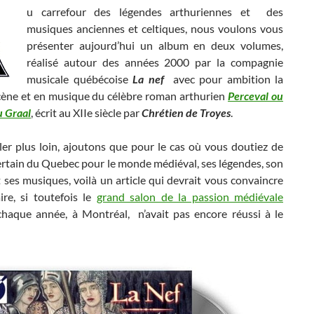
u carrefour des légendes arthuriennes et des
musiques anciennes et celtiques, nous voulons vous
présenter aujourd’hui un album en deux volumes,
réalisé autour des années 2000 par la compagnie
musicale québécoise
La nef
avec pour ambition la
cène et en musique du célèbre roman arthurien
Perceval ou
u Graal
, écrit au XIIe siècle par
Chrétien de Troyes
.
ler plus loin, ajoutons que pour le cas où vous doutiez de
certain du Quebec pour le monde médiéval, ses légendes, son
t ses musiques, voilà un article qui devrait vous convaincre
ire, si toutefois le
grand salon de la passion médiévale
chaque année, à Montréal, n’avait pas encore réussi à le