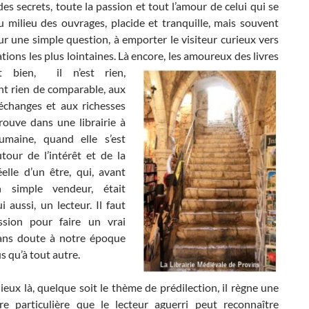
es secrets, toute la passion et tout l’amour de celui qui se
au milieu des ouvrages, placide et tranquille, mais souvent
r une simple question, à emporter le visiteur curieux vers
ations les plus lointaines. Là encore, les amoureux des livres
t bien, il n’est rien,
t rien de comparable, aux
’échanges et aux richesses
rouve dans une librairie à
umaine, quand elle s’est
tour de l’intérêt et de la
elle d’un être, qui, avant
n simple vendeur, était
ui aussi, un lecteur. Il faut
ssion pour faire un vrai
 sans doute à notre époque
s qu’à tout autre.
ieux là, quelque soit le thème de prédilection, il règne une
e particulière que le lecteur aguerri peut reconnaître