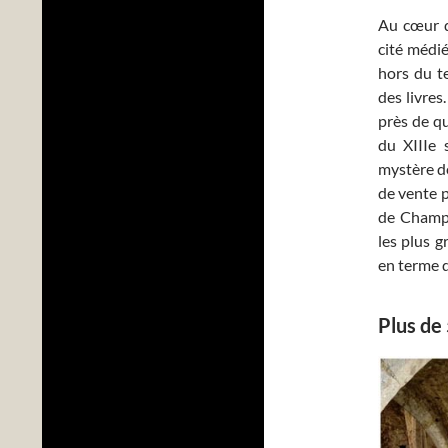
Au cœur d
cité médié
hors du te
des livres
près de q
du XIIIe s
mystère de
de vente 
de Champag
les plus g
en terme d
Plus de