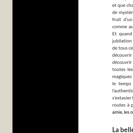
et que cha
de mystèr
fruit d’u
comme aut
Et quand
jubilation
de tous ce
découvrir
découvrir 
toutes les
magiques 
le temps 
l’authenti
s’extasier
routes à 
amie, les o
La bell