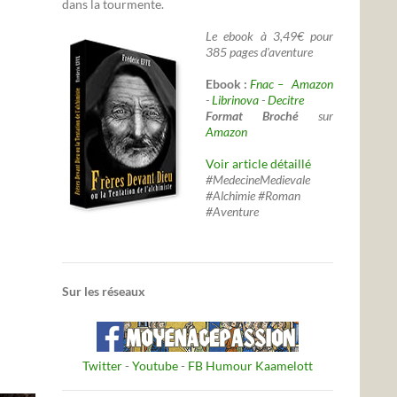
dans la tourmente.
Le ebook à 3,49€ pour
385 pages d'aventure
Ebook :
Fnac –
Amazon
-
Librinova
-
Decitre
Format Broché
sur
Amazon
Voir article détaillé
#MedecineMedievale
#Alchimie #Roman
#Aventure
Sur les réseaux
Twitter
-
Youtube
-
FB Humour Kaamelott