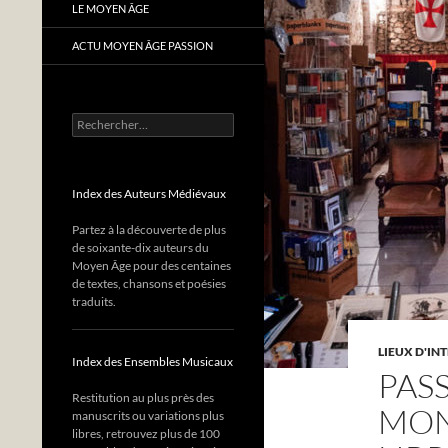
LE MOYEN ÂGE
ACTU MOYEN ÂGE PASSION
Rechercher :
Index des Auteurs Médiévaux
Partez à la découverte de plus
de soixante-dix auteurs du
Moyen Âge pour des centaines
de textes, chansons et poésies
traduits.
LIEUX D'IN
Index des Ensembles Musicaux
PASS
Restitution au plus près des
MON
manuscrits ou variations plus
libres, retrouvez plus de 100