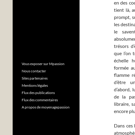
en des cod
tient là, 
prompt, su
les destin
le
saven
absolumen
trésors d
que l’on t
échelle h
Vous exposer sur Mpassion
formée au
Nous contacter
flamme ré
Sites partenaires
d’être u
Mentions légales
d’abord, l
Flux des publications
de la pa
Flux des commentaires
libraire,
A propos de moyenagepassion
encore plu
Dans ces l
atmosphèr