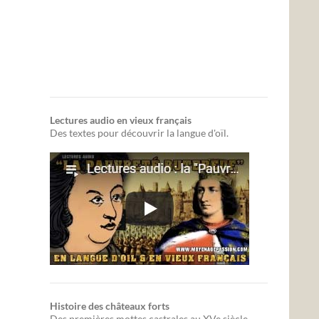
Lectures audio en vieux français
Des textes pour découvrir la langue d'oïl.
Histoire des châteaux forts
Des premières mottes castrales au XVe siècle