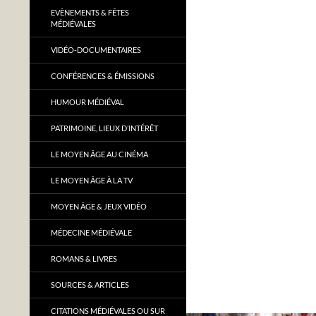
EVÈNEMENTS & FÊTES
MÉDIÉVALES
VIDÉO-DOCUMENTAIRES
CONFÉRENCES & ÉMISSIONS
HUMOUR MÉDIÉVAL
PATRIMOINE, LIEUX D’INTÉRÊT
LE MOYEN ÂGE AU CINÉMA
LE MOYEN ÂGE À LA TV
MOYEN ÂGE & JEUX VIDÉO
MÉDECINE MÉDIÉVALE
ROMANS & LIVRES
SOURCES & ARTICLES
CITATIONS MÉDIÉVALES OU SUR