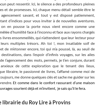
cun peut ressentir. Ici, le silence a des profondeurs pleines
es et de promesses. Ici, chaque menu détail semble être le
n agencement savant, et tout y est disposé patiemment,
ant d’indices pour vous inviter à de nouvelles aventures.
 on en pousse la porte nous vient encore comme une
 mêlée d’humilité face à l’inconnu et face aux rayons chargés
s livres ensommeillés, qui n’attendent que leur lecteur pour
 leurs multiples trésors. Ah toi !, mon insatiable soif de
et de m’étonner encore, toi qui m’a poussé, là, au seuil de
 destinations, dans l’espoir d’infinis voyages, sur les ailes
de l’agencement des mots, permets, je t’en conjure, durant
anxieux de cette exploration que le tenant des lieux,
que libraire, le passionné de livres, l’affamé comme moi de
 toujours, me donne quelques clés et sache me guider sur les
prendre.
Et comme dans le confort rassurant d’une maison
uvrages sourient déjà et m’invitent, je sais qu’il le fera.
e librairie du Roy Lire à Provins