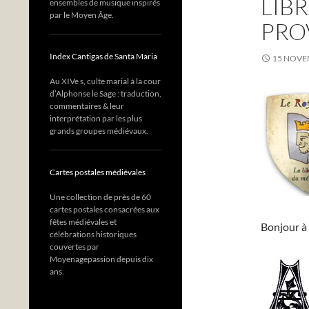
LIBR
ensembles de musique inspirés
par le Moyen Âge.
PRO
Index Cantigas de Santa Maria
15 NOVE
Au XIVe s, culte marial à la cour
d’Alphonse le Sage : traduction,
commentaires & leur
interprétation par les plus
grands groupes médiévaux.
Cartes postales médiévales
Une collection de près de 60
cartes postales consacrées aux
fêtes médiévales et
Bonjour à 
célébrations historiques
couvertes par
Moyenagepassion depuis dix
ans.