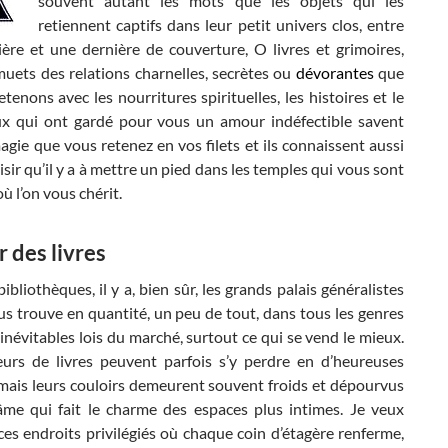
souvent autant les mots que les objets qui les
retiennent captifs dans leur petit univers clos, entre
ère et une dernière de couverture, O livres et grimoires,
muets des relations charnelles, secrètes ou
dévorantes
que
tenons avec les nourritures spirituelles, les histoires et le
ux qui ont gardé pour vous un amour indéfectible savent
agie que vous retenez en vos filets et ils connaissent aussi
aisir qu’il y a à mettre un pied dans les temples qui vous sont
où l’on vous chérit.
 des livres
ibliothèques, il y a, bien sûr, les grands palais généralistes
us trouve en quantité, un peu de tout, dans tous les genres
s inévitables lois du marché, surtout ce qui se vend le mieux.
urs de livres peuvent parfois s’y perdre en d’heureuses
 mais leurs couloirs demeurent souvent froids et dépourvus
âme qui fait le charme des espaces plus intimes. Je veux
ces endroits privilégiés où chaque coin d’étagère renferme,