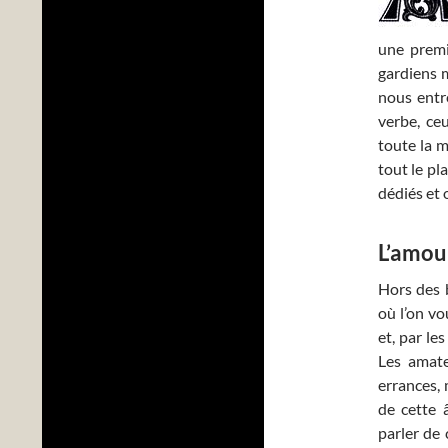
une premi
gardiens 
nous entre
verbe, ce
toute la m
tout le pl
dédiés et 
L’amour
Hors des b
où l’on vo
et, par le
Les amate
errances,
de cette 
parler de 