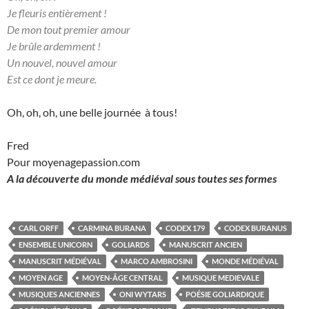
Je fleuris entièrement !
De mon tout premier amour
Je brûle ardemment !
Un nouvel, nouvel amour
Est ce dont je meure.
Oh, oh, oh, une belle journée à tous!
Fred
Pour moyenagepassion.com
A la découverte du monde médiéval sous toutes ses formes
CARL ORFF
CARMINA BURANA
CODEX 179
CODEX BURANUS
ENSEMBLE UNICORN
GOLIARDS
MANUSCRIT ANCIEN
MANUSCRIT MÉDIÉVAL
MARCO AMBROSINI
MONDE MÉDIÉVAL
MOYEN AGE
MOYEN-ÂGE CENTRAL
MUSIQUE MEDIEVALE
MUSIQUES ANCIENNES
ONI WYTARS
POÉSIE GOLIARDIQUE