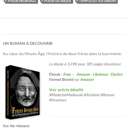
POÉSIE MÉDIÉVALE
POÉSIE SATIRIQUE
TEMPUS EST IOCUNDUM
UN ROMAN A DECOUVRIR
Au cœur du Moyen Âge, l'histoire de deux frères dans la tourmente.
Le ebook à 3,49€ pour 385 pages d'aventure
Ebook :
Fnac –
Amazon
-
Librinova
-
Decitre
Format Broché
sur
Amazon
Voir article détaillé
#MedecineMedievale #Alchimie #Roman
#Aventure
Sur les réseaux