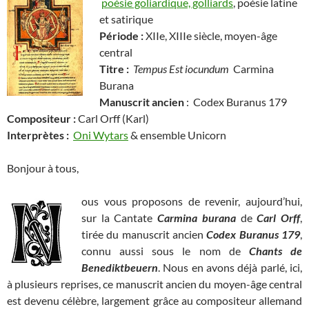
poésie goliardique, golliards
, poésie latine
et satirique
Période :
XIIe, XIIIe siècle, moyen-âge
central
Titre :
Tempus Est iocundum
Carmina
Burana
Manuscrit ancien
: Codex Buranus 179
Compositeur :
Carl Orff (Karl)
Interprètes
:
Oni Wytars
& ensemble Unicorn
Bonjour à tous,
ous vous proposons de revenir, aujourd’hui,
sur la Cantate
Carmina burana
de
Carl Orff
,
tirée du manuscrit ancien
Codex Buranus 179
,
connu aussi sous le nom de
Chants de
Benediktbeuern
. Nous en avons déjà parlé, ici,
à plusieurs reprises, ce manuscrit ancien du moyen-âge central
est devenu célèbre, largement grâce au compositeur allemand