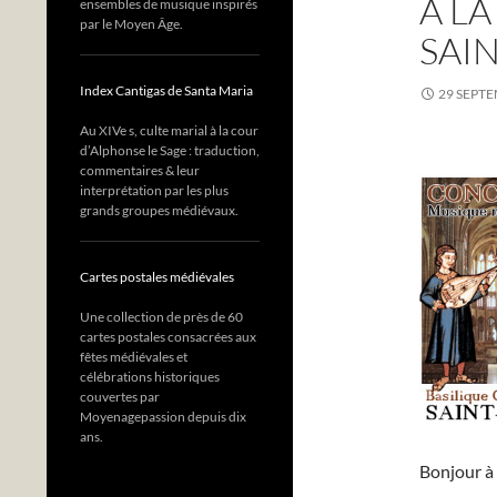
À L
ensembles de musique inspirés
par le Moyen Âge.
SAI
Index Cantigas de Santa Maria
29 SEPT
Au XIVe s, culte marial à la cour
d’Alphonse le Sage : traduction,
commentaires & leur
interprétation par les plus
grands groupes médiévaux.
Cartes postales médiévales
Une collection de près de 60
cartes postales consacrées aux
fêtes médiévales et
célébrations historiques
couvertes par
Moyenagepassion depuis dix
ans.
Bonjour à 