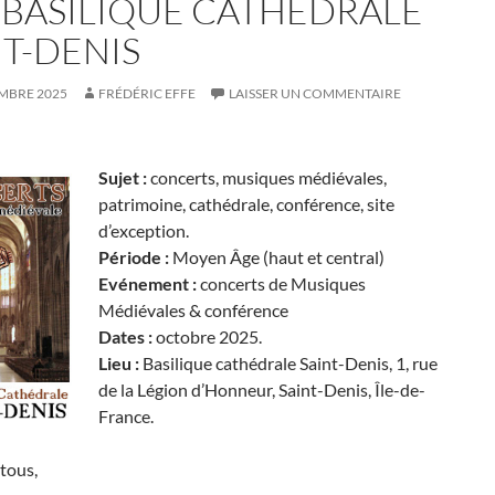
A BASILIQUE CATHÉDRALE
NT-DENIS
EMBRE 2025
FRÉDÉRIC EFFE
LAISSER UN COMMENTAIRE
Sujet :
concerts, musiques médiévales,
patrimoine, cathédrale, conférence, site
d’exception.
Période :
Moyen Âge (haut et central)
Evénement :
concerts de Musiques
Médiévales & conférence
Dates :
octobre 2025.
Lieu :
Basilique cathédrale Saint-Denis, 1, rue
de la Légion d’Honneur, Saint-Denis, Île-de-
France.
tous,