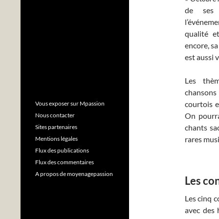
de ses p
l’événem
qualité e
encore, s
est aussi 
Les thèm
chansons 
courtois e
Vous exposer sur Mpassion
On pourr
Nous contacter
chants sa
Sites partenaires
rares musi
Mentions légales
Flux des publications
Flux des commentaires
A propos de moyenagepassion
Les co
Les cinq c
avec des 