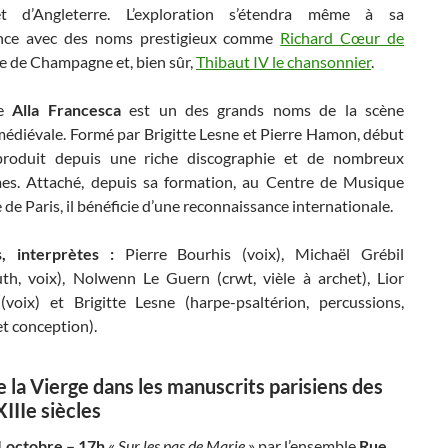
t d’Angleterre. L’exploration s’étendra même à sa
nce avec des noms prestigieux comme
Richard Cœur de
ie de Champagne et, bien sûr,
Thibaut IV le chansonnier
.
le
Alla Francesca
est un des grands noms de la scène
médiévale. Formé par Brigitte Lesne et Pierre Hamon, début
produit depuis une riche discographie et de nombreux
s. Attaché, depuis sa formation, au Centre de Musique
de Paris, il bénéficie d’une reconnaissance internationale.
s, interprètes :
Pierre Bourhis (voix), Michaël Grébil
luth, voix), Nolwenn Le Guern (crwt, vièle à archet), Lior
 (voix) et Brigitte Lesne (harpe-psaltérion, percussions,
et conception).
e la Vierge dans les manuscrits parisiens des
XIIIe siècles
 octobre – 17h
«
Sur les pas de Marie
» par l’ensemble
Rue