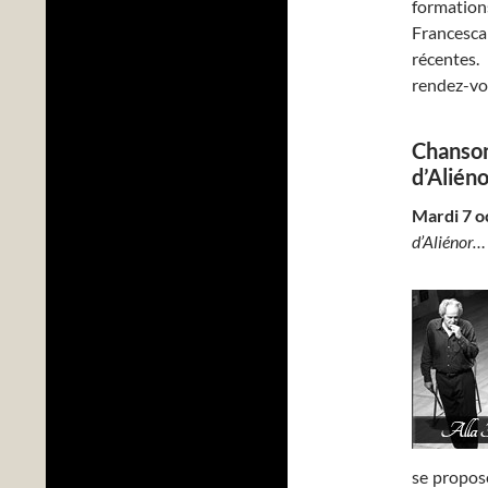
formation
Francesca
récentes.
rendez-vou
Chansons
d’Alién
Mardi 7 o
d’Aliénor
se propose