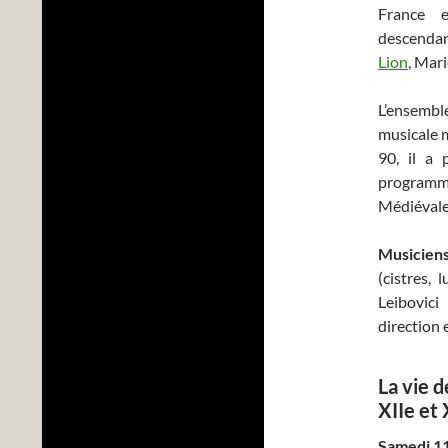
France e
descenda
Lion
, Mar
L’ensemb
musicale 
90, il a 
programme
Médiévale 
Musicien
(cistres, 
Leibovici
direction 
La vie d
XIIe et 
Samedi 11