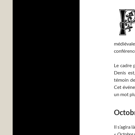
médiéval
conférence
Le cadre p
Denis est
témoin de
Cet événe
un mot plu
Octob
Il s’agira 
« Octobre