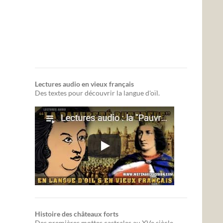
Lectures audio en vieux français
Des textes pour découvrir la langue d'oïl.
Histoire des châteaux forts
Des premières mottes castrales au XVe siècle