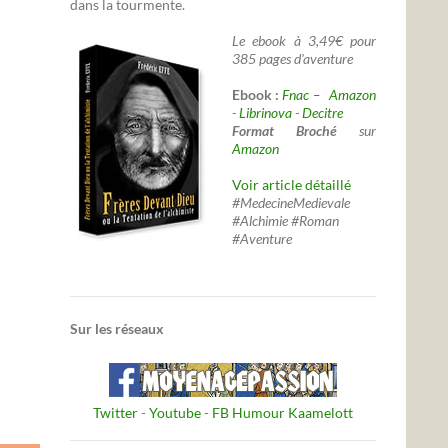
dans la tourmente.
Le ebook à 3,49€ pour
385 pages d'aventure
Ebook :
Fnac –
Amazon
-
Librinova
-
Decitre
Format Broché
sur
Amazon
Voir article détaillé
#MedecineMedievale
#Alchimie #Roman
#Aventure
Sur les réseaux
Twitter
-
Youtube
-
FB Humour Kaamelott