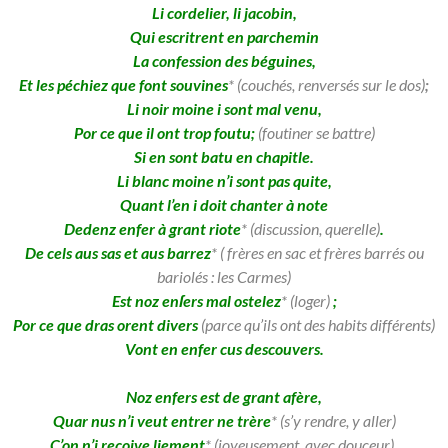
Li cordelier, li jacobin,
Qui escritrent en parchemin
La confession des béguines,
Et les péchiez que font souvines
* (couchés, renversés sur le dos)
;
Li noir moine i sont mal venu,
Por ce que il ont trop foutu;
(foutiner se battre)
Si en sont batu en chapitle.
Li blanc moine n’i sont pas quite,
Quant l’en i doit chanter à note
Dedenz enfer à grant riote
* (discussion, querelle)
.
De cels aus sas et aus barrez
* ( frères en sac et frères barrés ou
bariolés : les Carmes)
Est noz enſers mal ostelez
* (loger)
;
Por ce que dras orent divers
(parce qu’ils ont des habits différents)
Vont en enfer cus descouvers.
Noz enfers est de grant afère,
Quar nus n’i veut entrer ne trère
*
(s’y rendre, y aller)
C’on n’i reçoive liement
*
(joyeusement, avec douceur)
.