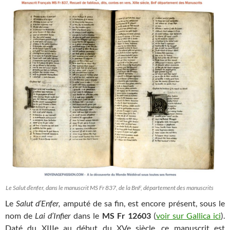
Le Salut d’enfer, dans le manuscrit MS Fr 837, de la BnF, département des manuscrits
Le
Salut d’Enfer,
amputé de sa fin, est encore présent, sous le
nom de
Lai d’Infier
dans le
MS Fr 12603
(
voir sur Gallica ici
).
Daté du XIIIe au début du XVe siècle, ce manuscrit est