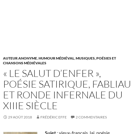
AUTEUR ANONYME
,
HUMOUR MÉDIÉVAL
,
MUSIQUES, POÉSIES ET
CHANSONS MÉDIÉVALES
« LE SALUT D’ENFER »,
POÉSIE SATIRIQUE, FABLIAU
ET RONDE INFERNALE DU
XIIIE SIÈCLE
29 AOÛT 2018
FRÉDÉRIC EFFE
2 COMMENTAIRES
Sujet
: vieux-français, lai, poésie