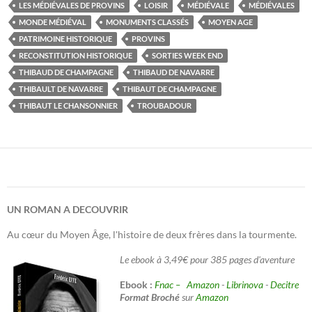
LES MÉDIÉVALES DE PROVINS
LOISIR
MÉDIÉVALE
MÉDIÉVALES
MONDE MÉDIÉVAL
MONUMENTS CLASSÉS
MOYEN AGE
PATRIMOINE HISTORIQUE
PROVINS
RECONSTITUTION HISTORIQUE
SORTIES WEEK END
THIBAUD DE CHAMPAGNE
THIBAUD DE NAVARRE
THIBAULT DE NAVARRE
THIBAUT DE CHAMPAGNE
THIBAUT LE CHANSONNIER
TROUBADOUR
UN ROMAN A DECOUVRIR
Au cœur du Moyen Âge, l'histoire de deux frères dans la tourmente.
Le ebook à 3,49€ pour 385 pages d'aventure
Ebook :
Fnac –
Amazon
-
Librinova
-
Decitre
Format Broché
sur
Amazon