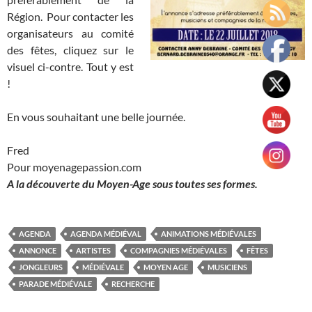
Région. Pour contacter les
organisateurs au comité
des fêtes, cliquez sur le
visuel ci-contre. Tout y est
!
En vous souhaitant une belle journée.
Fred
Pour moyenagepassion.com
A la découverte du Moyen-Age sous toutes ses formes.
AGENDA
AGENDA MÉDIÉVAL
ANIMATIONS MÉDIÉVALES
ANNONCE
ARTISTES
COMPAGNIES MÉDIÉVALES
FÊTES
JONGLEURS
MÉDIÉVALE
MOYEN AGE
MUSICIENS
PARADE MÉDIÉVALE
RECHERCHE