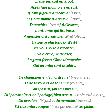
.J. userier, cuit en .j. pot;
Après faus monnoiers en rost,
.Ij. faus jugeurs à la carpie
* (sauce)
,
Et j. cras moine à la soucie
* (sauce)
,
Estanchiez
* (repu)
fui d’avocas,
.J. entremès qui fist baras;
A mengier oi à grant plenté
* (à foison)
;
En tout le plus lonc jor d’esté
Ne vous porroie raconter,
Ne escrire, ne deviser,
La grant foison d’âmes dampnées
Qui en enfer sont ostelées.
De champions et de mordreurs
* (meurtriers)
,
Et de larrons et de robeurs
* (voleurs)
,
Faus peseur, faus mesureeur,
Cil i parsont (portion ? partage) bien asseur
* (en sécurité, assuré)
;
De papelars
* (bigots)
et de nonnains
* (nonnes)
Est noz enfers auques
* (n’est pas encore)
toz plains.