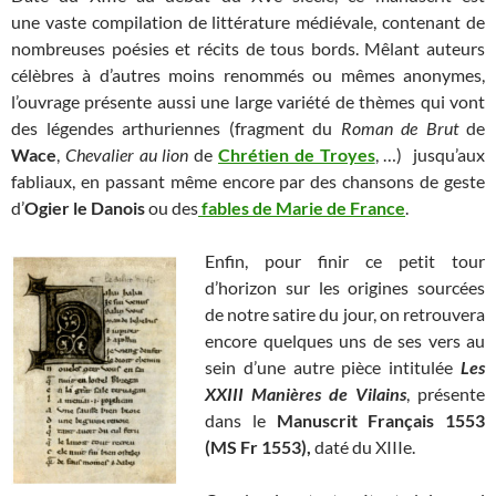
une vaste compilation de littérature médiévale, contenant de
nombreuses poésies et récits de tous bords. Mêlant auteurs
célèbres à d’autres moins renommés ou mêmes anonymes,
l’ouvrage présente aussi une large variété de thèmes qui vont
des légendes arthuriennes (fragment du
Roman de Brut
de
Wace
,
Chevalier au lion
de
Chrétien de Troyes
, …) jusqu’aux
fabliaux, en passant même encore par des chansons de geste
d’
Ogier le Danois
ou des
fables de Marie de France
.
Enfin, pour finir ce petit tour
d’horizon sur les origines sourcées
de notre satire du jour, on retrouvera
encore quelques uns de ses vers au
sein d’une autre pièce intitulée
Les
XXIII Manières de Vilains
, présente
dans le
Manuscrit Français 1553
(MS Fr 1553),
daté du XIIIe.