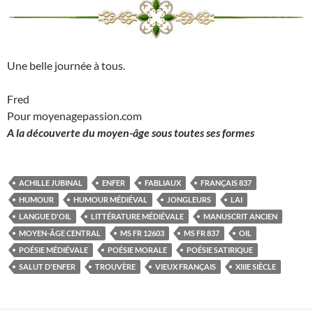
Une belle journée à tous.
Fred
Pour moyenagepassion.com
A la découverte du moyen-âge sous toutes ses formes
ACHILLE JUBINAL
ENFER
FABLIAUX
FRANÇAIS 837
HUMOUR
HUMOUR MÉDIÉVAL
JONGLEURS
LAI
LANGUE D'OIL
LITTÉRATURE MÉDIÉVALE
MANUSCRIT ANCIEN
MOYEN-ÂGE CENTRAL
MS FR 12603
MS FR 837
OIL
POÉSIE MÉDIÉVALE
POÉSIE MORALE
POÉSIE SATIRIQUE
SALUT D'ENFER
TROUVÈRE
VIEUX FRANÇAIS
XIIIE SIÈCLE