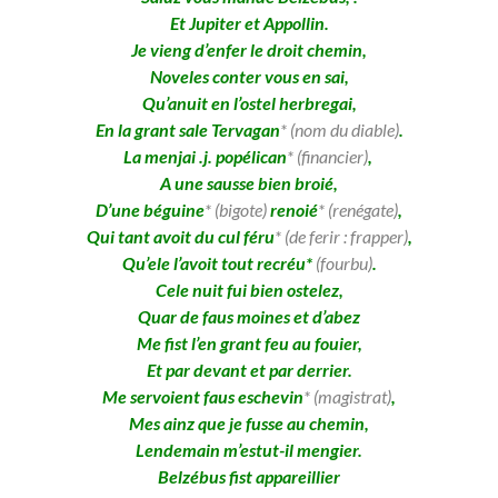
Et Jupiter et Appollin.
Je vieng d’enfer le droit chemin,
Noveles conter vous en sai,
Qu’anuit en l’ostel herbregai,
En la grant sale Tervagan
* (nom du diable)
.
La menjai .j. popélican
* (financier)
,
A une sausse bien broié,
D’une béguine
* (bigote)
renoié
* (renégate)
,
Qui tant avoit du cul féru
* (de ferir : frapper)
,
Qu’ele l’avoit tout recréu*
(fourbu)
.
Cele nuit fui bien ostelez,
Quar de faus moines et d’abez
Me fist l’en grant feu au fouier,
Et par devant et par derrier.
Me servoient faus eschevin
* (magistrat)
,
Mes ainz que je fusse au chemin,
Lendemain m’estut-il mengier.
Belzébus fist appareillier