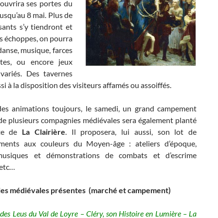
l ouvrira ses portes du
usqu’au 8 mai. Plus de
ants s’y tiendront et
es échoppes, on pourra
 danse, musique, farces
ttes, ou encore jeux
variés. Des tavernes
si à la disposition des visiteurs affamés ou assoiffés.
es animations toujours, le samedi, un grand campement
e plusieurs compagnies médiévales sera également planté
ite de
La Clairière
. Il proposera, lui aussi, son lot de
ements aux couleurs du Moyen-âge : ateliers d’époque,
musiques et démonstrations de combats et d’escrime
 etc…
es médiévales présentes (marché et campement)
des Leus du Val de Loyre – Cléry, son Histoire en Lumière – La