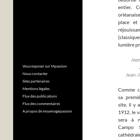
entier. C
orléanaise
place et
réjouissa
(classiqu
lumière pr
Jean
Vous exposer sur Mpassion
Nous contacter
Jean-J
Sites partenaires
Mentions légales
Comme ch
Flux des publications
sa premiè
Flux des commentaires
site, il y
A propos de moyenagepassion
1912, le 
sera à n
Campo S
cathédrale