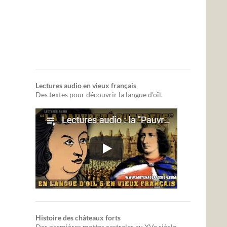
Lectures audio en vieux français
Des textes pour découvrir la langue d'oïl.
Histoire des châteaux forts
Des premières mottes castrales au XVe siècle