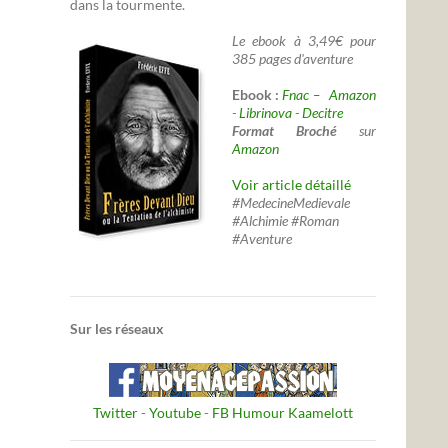
dans la tourmente.
Le ebook à 3,49€ pour
385 pages d'aventure
Ebook :
Fnac –
Amazon
-
Librinova
-
Decitre
Format Broché
sur
Amazon
Voir article détaillé
#MedecineMedievale
#Alchimie #Roman
#Aventure
Sur les réseaux
Twitter
-
Youtube
-
FB Humour Kaamelott