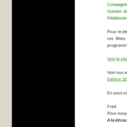
Compagnie 
Gueules d
Médiémômes
Pour le dé
ces fêtes
programme 
Voir le si
Voir nos a
Edition 2
En vous so
Fred
Pour moy
A la décou