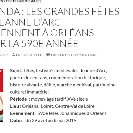
 ET FÊTES MÉDIÉVALES
NDA : LES GRANDES FÊTES
JEANNE D’ARC
IENNENT À ORLÉANS
R LA 590E ANNÉE
 2019
FRÉDÉRIC EFFE
LAISSER UN COMMENTAIRE
Sujet
: fêtes, festivités médiévales, Jeanne d’Arc,
guerre de cent ans, commémoration historique,
histoire vivante, défilé, marché médiéval, patrimoine
culturel immatériel.
Période
: moyen-âge tardif, XVe siècle
Lieu
: Orléans, Loiret, Centre-Val de Loire
Evénement
: 590e fêtes Johanniques d’Orleans
Dates
: du 29 avril au 8 mai 2019