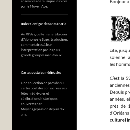
Bonjour à 
ensembles de musique inspirés
par le Moyen Âge.
Index Cantigas de Santa Maria
Au XIVe s, culte marial à la cour
d’Alphonse le Sage : traduction,
commentaires & leur
cité, jusq
interprétation par les plus
grands groupes médiévaux.
solennel à
les hommag
Cartes postales médiévales
C’est la 5
Une collection de près de 60
anciennes
cartes postales consacrées aux
Depuis près
fêtes médiévales et
années, e
célébrations historiques
couvertes par
près de 1
Moyenagepassion depuis dix
d’Orléan
ans.
culturel 