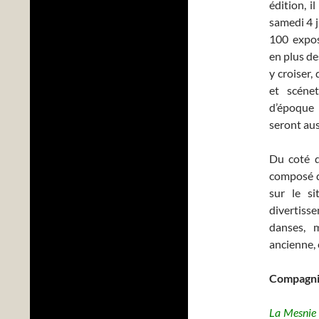
édition, i
samedi 4 j
100 expos
en plus d
y croiser,
et scéne
d’époque 
seront aus
Du coté d
composé d
sur le s
divertiss
danses, 
ancienne,
Compagni
La Mesnie 