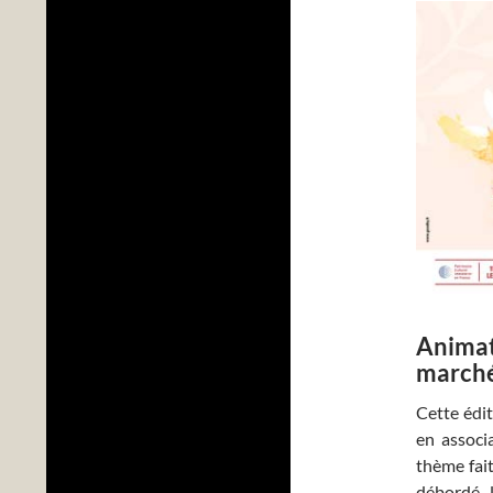
Animat
march
Cette édit
en associa
thème fait
débordé 