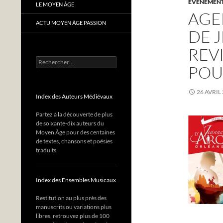
EVÈNEMENTS
LE MOYEN ÂGE
AGE
ACTU MOYEN ÂGE PASSION
DE 
REV
Rechercher :
POU
26 AVRIL
Index des Auteurs Médiévaux
Partez à la découverte de plus
de soixante-dix auteurs du
Moyen Âge pour des centaines
de textes, chansons et poésies
traduits.
Index des Ensembles Musicaux
Restitution au plus près des
manuscrits ou variations plus
libres, retrouvez plus de 100