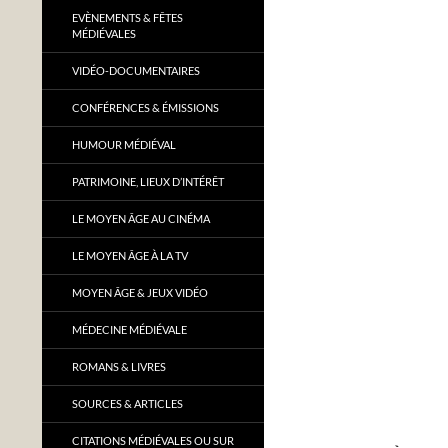
EVÈNEMENTS & FÊTES
MÉDIÉVALES
VIDÉO-DOCUMENTAIRES
CONFÉRENCES & ÉMISSIONS
HUMOUR MÉDIÉVAL
PATRIMOINE, LIEUX D’INTÉRÊT
LE MOYEN ÂGE AU CINÉMA
LE MOYEN ÂGE À LA TV
MOYEN ÂGE & JEUX VIDÉO
MÉDECINE MÉDIÉVALE
ROMANS & LIVRES
SOURCES & ARTICLES
CITATIONS MÉDIÉVALES OU SUR