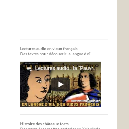
Lectures audio en vieux français
Des textes pour découvrir la langue d'oïl.
Histoire des châteaux forts
Des premières mottes castrales au XVe siècle