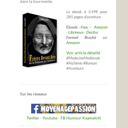
dans la tourmente.
Le ebook à 3,49€ pour
385 pages d'aventure
Ebook :
Fnac –
Amazon
-
Librinova
-
Decitre
Format Broché
sur
Amazon
Voir article détaillé
#MedecineMedievale
#Alchimie #Roman
#Aventure
Sur les réseaux
Twitter
-
Youtube
-
FB Humour Kaamelott