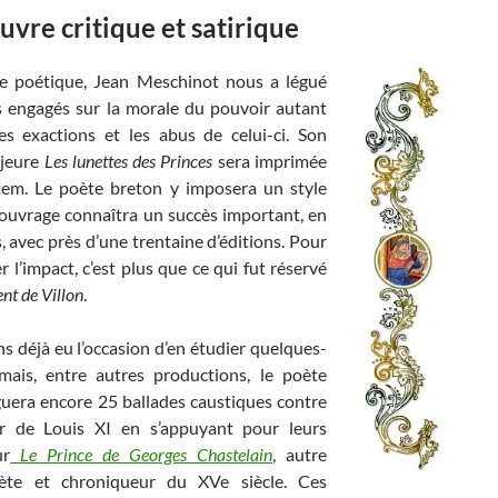
vre critique et satirique
e poétique, Jean Meschinot nous a légué
s engagés sur la morale du pouvoir autant
es exactions et les abus de celui-ci. Son
jeure
Les lunettes des Princes
sera imprimée
em. Le poète breton y imposera un style
 l’ouvrage connaîtra un succès important, en
 avec près d’une trentaine d’éditions. Pour
 l’impact, c’est plus que ce qui fut réservé
nt de Villon
.
 déjà eu l’occasion d’en étudier quelques-
 mais, entre autres productions, le poète
guera encore 25 ballades caustiques contre
r de Louis XI en s’appuyant pour leurs
ur
Le Prince de Georges Chastelain
, autre
ète et chroniqueur du XVe siècle. Ces