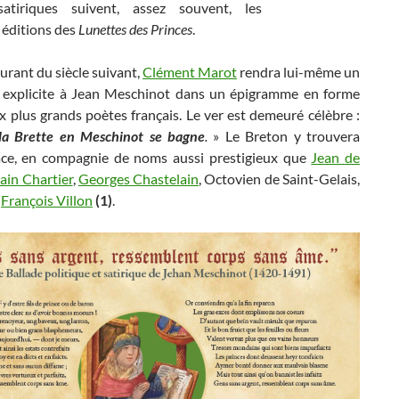
satiriques suivent, assez souvent, les
 éditions des
Lunettes des Princes
.
urant du siècle suivant,
Clément Marot
rendra lui-même un
xplicite à Jean Meschinot dans un épigramme en forme
x plus grands poètes français. Le ver est demeuré célèbre :
la Brette en Meschinot se bagne
.
» Le Breton y trouvera
ce, en compagnie de noms aussi prestigieux que
Jean de
ain Chartier
,
Georges Chastelain
, Octovien de Saint-Gelais,
e
François Villon
(1)
.