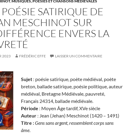
HINOT
,
MUSIQUES, POÉSIES ET CHANSONS MÉDIÉVALES
 POÉSIE SATIRIQUE DE
AN MESCHINOT SUR
NDIFFÉRENCE ENVERS LA
VRETÉ
R 2023
FRÉDÉRIC EFFE
LAISSER UN COMMENTAIRE
Sujet
: poésie satirique, poète médiéval, poète
breton, ballade satirique, poésie politique, auteur
médiéval, Bretagne Médiévale, pauvreté,
Français 24314, ballade médiévale.
Période
: Moyen Âge tardif, XVe siècle
Auteur
: Jean (Jehan) Meschinot (1420 – 1491)
Titre :
Gens sans argent, ressemblent corps sans
âme
.