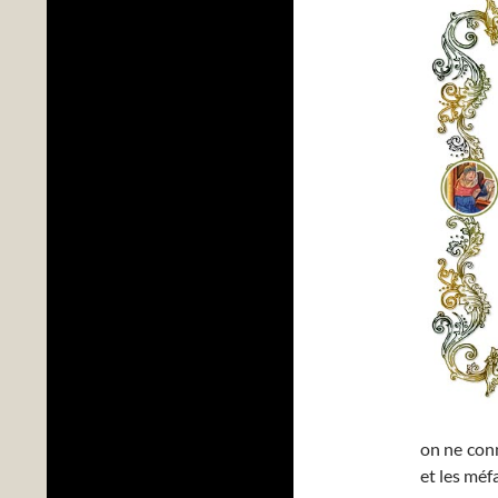
on ne conn
et les méfa