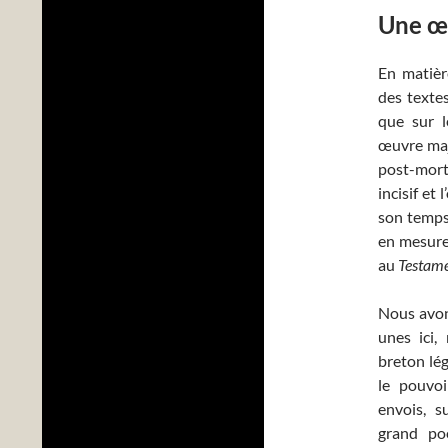
Une œu
En matièr
des texte
que sur l
œuvre ma
post-mort
incisif et
son temps,
en mesurer
au
Testame
Nous avons
unes ici,
breton lé
le pouvoi
envois, s
grand po