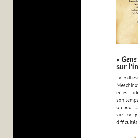
« Gens
sur l’
La ballad
Meschinot
en est ind
son temps,
on pourrai
sur sa pr
difficulté