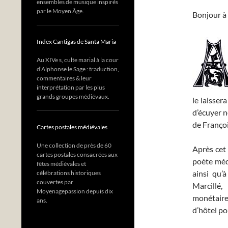
ensembles de musique inspirés
par le Moyen Âge.
Bonjour à 
Index Cantigas de Santa Maria
Au XIVe s, culte marial à la cour
d’Alphonse le Sage : traduction,
commentaires & leur
interprétation par les plus
grands groupes médiévaux.
le laisser
d’écuyer n
de Françoi
Cartes postales médiévales
Une collection de près de 60
Après cet
cartes postales consacrées aux
poète méd
fêtes médiévales et
ainsi qu’
célébrations historiques
couvertes par
Marcillé,
Moyenagepassion depuis dix
monétaires
ans.
d’hôtel po