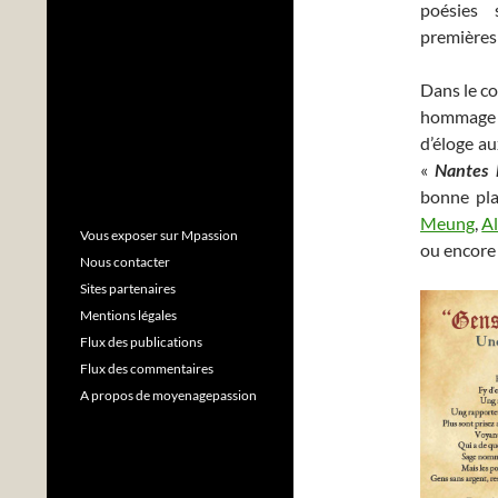
poésies 
premières
Dans le co
hommage e
d’éloge au
«
Nantes 
bonne pla
Meung
,
Al
Vous exposer sur Mpassion
ou encor
Nous contacter
Sites partenaires
Mentions légales
Flux des publications
Flux des commentaires
A propos de moyenagepassion