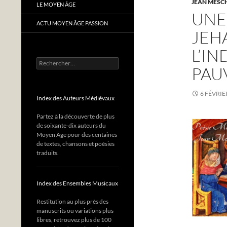
JEAN MESC
LE MOYEN ÂGE
UNE
ACTU MOYEN ÂGE PASSION
JEH
L’I
Rechercher :
PAU
6 FÉVRIE
Index des Auteurs Médiévaux
Partez à la découverte de plus
de soixante-dix auteurs du
Moyen Âge pour des centaines
de textes, chansons et poésies
traduits.
Index des Ensembles Musicaux
Restitution au plus près des
manuscrits ou variations plus
libres, retrouvez plus de 100