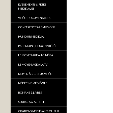
EVÈNEMENTS & FÊTES
MÉDIÉVALES
VIDÉO-DOCUMENTAIRES
CONFÉRENCES & ÉMISSIONS
HUMOUR MÉDIÉVAL
PATRIMOINE, LIEUX D’INTÉRÊT
LE MOYEN ÂGE AU CINÉMA
LE MOYEN ÂGE À LA TV
MOYEN ÂGE & JEUX VIDÉO
MÉDECINE MÉDIÉVALE
ROMANS & LIVRES
SOURCES & ARTICLES
CITATIONS MÉDIÉVALES OU SUR