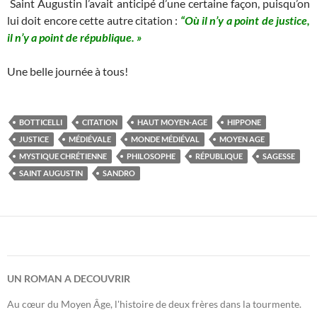
Saint Augustin l’avait anticipé d’une certaine façon, puisqu’on
lui doit encore cette autre citation :
“Où il n’y a point de justice,
il n’y a point de république. »
Une belle journée à tous!
BOTTICELLI
CITATION
HAUT MOYEN-AGE
HIPPONE
JUSTICE
MÉDIÉVALE
MONDE MÉDIÉVAL
MOYEN AGE
MYSTIQUE CHRÉTIENNE
PHILOSOPHE
RÉPUBLIQUE
SAGESSE
SAINT AUGUSTIN
SANDRO
UN ROMAN A DECOUVRIR
Au cœur du Moyen Âge, l'histoire de deux frères dans la tourmente.