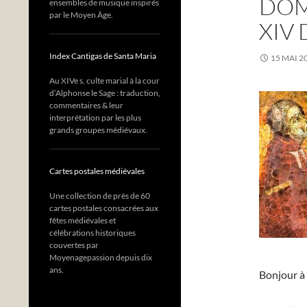
DOM
ensembles de musique inspirés
par le Moyen Âge.
XIV
Index Cantigas de Santa Maria
15 MAI 2
Au XIVe s, culte marial à la cour
d’Alphonse le Sage : traduction,
commentaires & leur
interprétation par les plus
grands groupes médiévaux.
Cartes postales médiévales
Une collection de près de 60
cartes postales consacrées aux
fêtes médiévales et
célébrations historiques
couvertes par
Moyenagepassion depuis dix
ans.
Bonjour à 