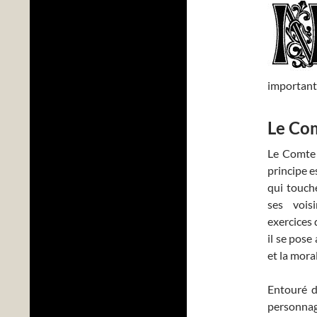
important
Le Com
Le Comte 
principe e
qui touch
ses voisi
exercices 
il se pose
et la moral
Entouré d
personnage