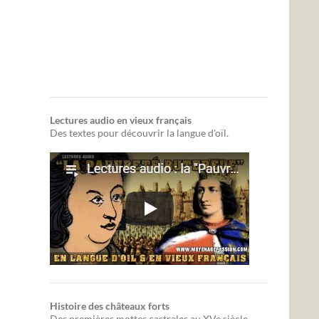
Lectures audio en vieux français
Des textes pour découvrir la langue d'oïl.
Histoire des châteaux forts
Des premières mottes castrales au XVe siècle