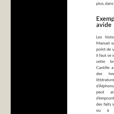
plus, dans
Exempl
avide
Les hist
Manuel so
point de 
il faut se 
cette b
Castille 
des ho
littérat
d’Alphons
peut ar
d’emprunt
des faits
ou à d’