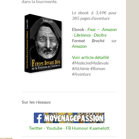
dans la tourmente.
Le ebook à 3,49€ pour
385 pages d'aventure
Ebook :
Fnac –
Amazon
-
Librinova
-
Decitre
Format Broché
sur
Amazon
Voir article détaillé
#MedecineMedievale
#Alchimie #Roman
#Aventure
Sur les réseaux
Twitter
-
Youtube
-
FB Humour Kaamelott