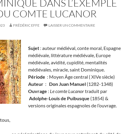
INIQUE DANS L’EXEMPLE
 DU COMTE LUCANOR
023
FRÉDÉRIC EFFE
LAISSER UN COMMENTAIRE
Sujet
: auteur médiéval, conte moral, Espagne
médiévale, littérature médiévale, Europe
médiévale, avidité, cupidité, mentalités
médiévales, miracle, saint Dominique.
Période
: Moyen Âge central ( XIVe siècle)
Auteur
:
Don Juan Manuel
(1282-1348)
Ouvrage
:
Le comte Lucanor
traduit par
Adolphe-Louis de Puibusque
(1854) &
versions originales espagnoles de l’ouvrage.
tous,