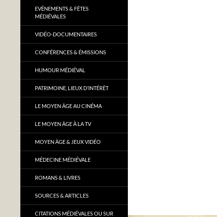
EVÈNEMENTS & FÊTES
MÉDIÉVALES
VIDÉO-DOCUMENTAIRES
CONFÉRENCES & ÉMISSIONS
HUMOUR MÉDIÉVAL
PATRIMOINE, LIEUX D’INTÉRÊT
LE MOYEN ÂGE AU CINÉMA
LE MOYEN ÂGE À LA TV
MOYEN ÂGE & JEUX VIDÉO
MÉDECINE MÉDIÉVALE
ROMANS & LIVRES
SOURCES & ARTICLES
CITATIONS MÉDIÉVALES OU SUR