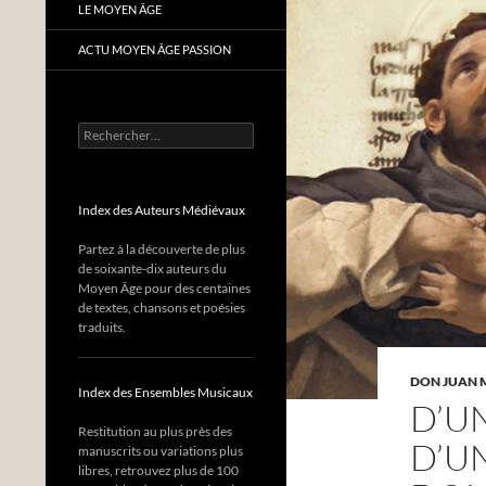
LE MOYEN ÂGE
ACTU MOYEN ÂGE PASSION
Rechercher :
Index des Auteurs Médiévaux
Partez à la découverte de plus
de soixante-dix auteurs du
Moyen Âge pour des centaines
de textes, chansons et poésies
traduits.
DON JUAN 
Index des Ensembles Musicaux
D’U
Restitution au plus près des
D’U
manuscrits ou variations plus
libres, retrouvez plus de 100