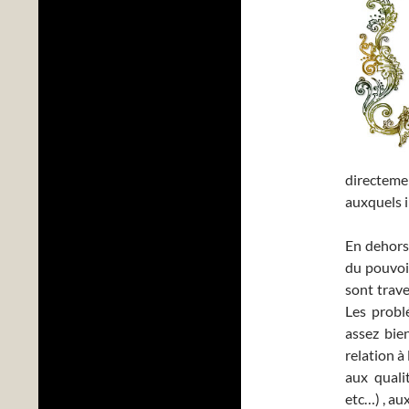
directem
auxquels i
En dehors 
du pouvoi
sont trave
Les probl
assez bien
relation à 
aux quali
etc…) , au