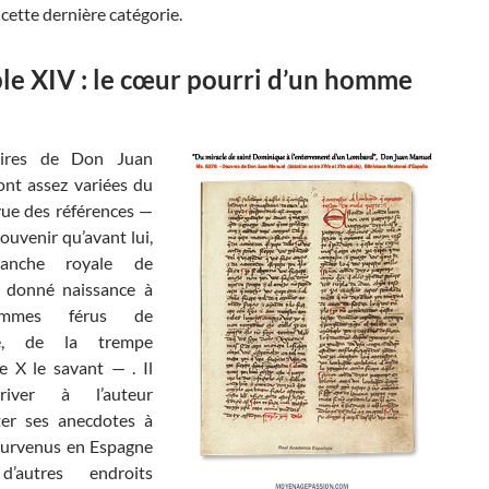
 cette dernière catégorie.
e XIV : le cœur pourri d’un homme
oires de Don Juan
nt assez variées du
vue des références —
souvenir qu’avant lui,
ranche royale de
a donné naissance à
mmes férus de
ure, de la trempe
e X le savant — . Il
river à l’auteur
er ses anecdotes à
 survenus en Espagne
autres endroits