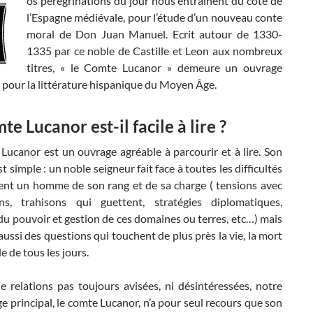
os pérégrinations du jour nous entraînent du côté de
l’Espagne médiévale, pour l’étude d’un nouveau conte
moral de Don Juan Manuel. Ecrit autour de 1330-
1335 par ce noble de Castille et Leon aux nombreux
titres, « le Comte Lucanor » demeure un ouvrage
 pour la littérature hispanique du Moyen Âge.
te Lucanor est-il facile à lire ?
Lucanor est un ouvrage agréable à parcourir et à lire. Son
st simple : un noble seigneur fait face à toutes les difficultés
ent un homme de son rang et de sa charge ( tensions avec
ns, trahisons qui guettent, stratégies diplomatiques,
du pouvoir et gestion de ces domaines ou terres, etc…) mais
 aussi des questions qui touchent de plus près la vie, la mort
e de tous les jours.
e relations pas toujours avisées, ni désintéressées, notre
 principal, le comte Lucanor, n’a pour seul recours que son