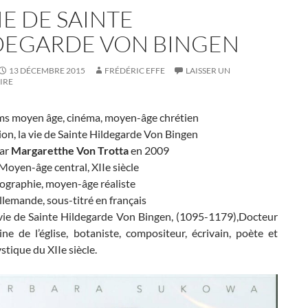
IE DE SAINTE
DEGARDE VON BINGEN
13 DÉCEMBRE 2015
FRÉDÉRIC EFFE
LAISSER UN
IRE
ms moyen âge, cinéma, moyen-âge chrétien
ion, la vie de Sainte Hildegarde Von Bingen
par
Margaretthe Von Trotta
en 2009
Moyen-âge central, XIIe siècle
iographie, moyen-âge réaliste
llemande, sous-titré en français
vie de Sainte Hildegarde Von Bingen, (1095-1179),Docteur
ne de l’église, botaniste, compositeur, écrivain, poète et
tique du XIIe siècle.