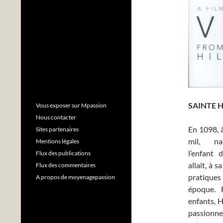
SAINTE 
Vous exposer sur Mpassion
Nous contacter
En 1098, à
Sites partenaires
mil, n
Mentions légales
l’enfant 
Flux des publications
allait, à 
Flux des commentaires
pratiqu
A propos de moyenagepassion
époque. Fi
enfants, 
passionner