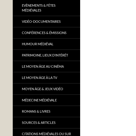
EVÈNEMENTS & FÊTES
MÉDIÉVALES
VIDÉO-DOCUMENTAIRES
CONFÉRENCES & ÉMISSIONS
HUMOUR MÉDIÉVAL
PATRIMOINE, LIEUX D’INTÉRÊT
LE MOYEN ÂGE AU CINÉMA
LE MOYEN ÂGE À LA TV
MOYEN ÂGE & JEUX VIDÉO
MÉDECINE MÉDIÉVALE
ROMANS & LIVRES
SOURCES & ARTICLES
CITATIONS MÉDIÉVALES OU SUR