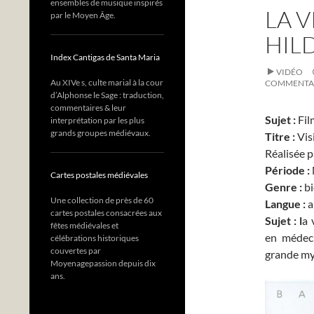
ensembles de musique inspirés
LA V
par le Moyen Âge.
HIL
Index Cantigas de Santa Maria
VIDÉO
Au XIVe s, culte marial à la cour
COMMENTA
d’Alphonse le Sage : traduction,
commentaires & leur
Sujet :
Fil
interprétation par les plus
grands groupes médiévaux.
Titre :
Vis
Réalisée 
Période :
Cartes postales médiévales
Genre :
b
Une collection de près de 60
Langue :
a
cartes postales consacrées aux
Sujet :
l
a 
fêtes médiévales et
en médeci
célébrations historiques
couvertes par
grande mys
Moyenagepassion depuis dix
ans.