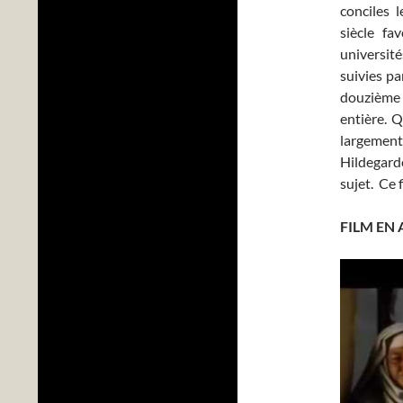
conciles 
siècle fa
universit
suivies pa
douzième 
entière. Q
largement 
Hildegard
sujet. Ce 
FILM EN