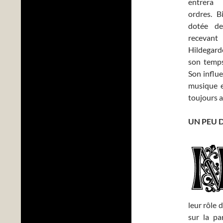
entrera 
ordres. B
dotée de
recevant
Hildegar
son temps 
Son influe
musique e
toujours a
UN PEU 
leur rôle 
sur la pa