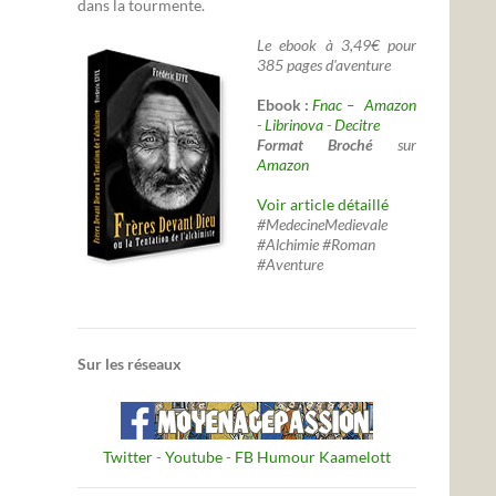
dans la tourmente.
Le ebook à 3,49€ pour
385 pages d'aventure
Ebook :
Fnac –
Amazon
-
Librinova
-
Decitre
Format Broché
sur
Amazon
Voir article détaillé
#MedecineMedievale
#Alchimie #Roman
#Aventure
Sur les réseaux
Twitter
-
Youtube
-
FB Humour Kaamelott