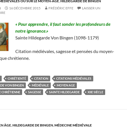
MÉDIÉVALES OU SUR LE MOYEN-ÂGE
,
HILDEGARDE DE BINGEN
N
16 DÉCEMBRE 2015
FRÉDÉRIC EFFE
LAISSER UN
IRE
« Pour apprendre, il faut sonder les profondeurs de
notre ignorance.»
Sainte Hildegarde Von Bingen (1098-1179)
Citation médiévales, sagesse et pensées du moyen-
que chrétienne.
CHRÉTIENTÉ
CITATION
CITATIONS MÉDIÉVALES
DE VON BINGEN
MÉDIÉVALE
MOYEN AGE
 CHRÉTIENNE
SAGESSE
SAINTE HILDEGARDE
XIIE SIÈCLE
EN ÂGE
,
HILDEGARDE DE BINGEN
,
MÉDECINE MÉDIÉVALE