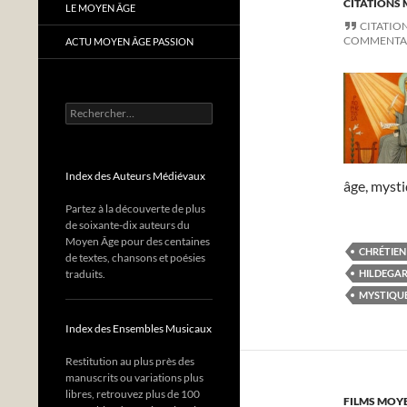
CITATIONS 
LE MOYEN ÂGE
CITATIO
COMMENTA
ACTU MOYEN ÂGE PASSION
Rechercher :
Index des Auteurs Médiévaux
âge, mysti
Partez à la découverte de plus
de soixante-dix auteurs du
Moyen Âge pour des centaines
CHRÉTIEN
de textes, chansons et poésies
traduits.
HILDEGAR
MYSTIQUE
Index des Ensembles Musicaux
Restitution au plus près des
manuscrits ou variations plus
libres, retrouvez plus de 100
FILMS MOY