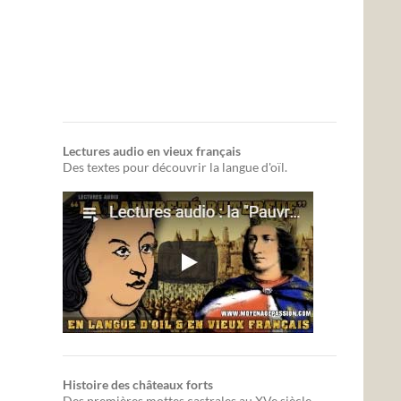
Lectures audio en vieux français
Des textes pour découvrir la langue d'oïl.
Histoire des châteaux forts
Des premières mottes castrales au XVe siècle